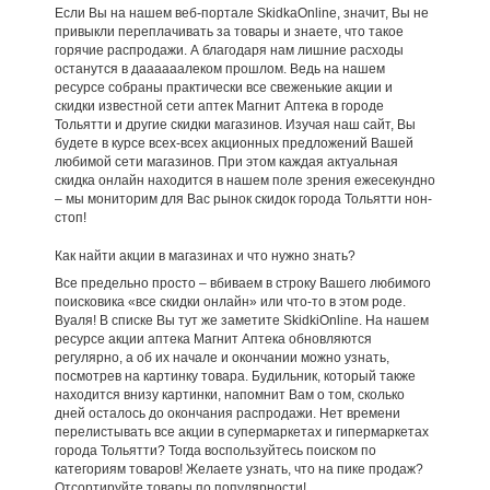
Если Вы на нашем веб-портале SkidkaOnline, значит, Вы не
привыкли переплачивать за товары и знаете, что такое
горячие распродажи. А благодаря нам лишние расходы
останутся в даааааалеком прошлом. Ведь на нашем
ресурсе собраны практически все свеженькие акции и
скидки известной сети аптек Магнит Аптека в городе
Тольятти и другие скидки магазинов. Изучая наш сайт, Вы
будете в курсе всех-всех акционных предложений Вашей
любимой сети магазинов. При этом каждая актуальная
скидка онлайн находится в нашем поле зрения ежесекундно
– мы мониторим для Вас рынок скидок города Тольятти нон-
стоп!
Как найти акции в магазинах и что нужно знать?
Все предельно просто – вбиваем в строку Вашего любимого
поисковика «все скидки онлайн» или что-то в этом роде.
Вуаля! В списке Вы тут же заметите SkidkiOnline. На нашем
ресурсе акции аптека Магнит Аптека обновляются
регулярно, а об их начале и окончании можно узнать,
посмотрев на картинку товара. Будильник, который также
находится внизу картинки, напомнит Вам о том, сколько
дней осталось до окончания распродажи. Нет времени
перелистывать все акции в супермаркетах и гипермаркетах
города Тольятти? Тогда воспользуйтесь поиском по
категориям товаров! Желаете узнать, что на пике продаж?
Отсортируйте товары по популярности!