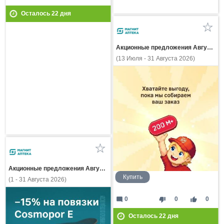
Осталось
22
дня
Акционные предложения Августа
(13 Июля - 31 Августа 2026)
Акционные предложения Августа
Купить
(1 - 31 Августа 2026)
mode_comment
thumb_down
thumb_up
0
0
0
Осталось
22
дня