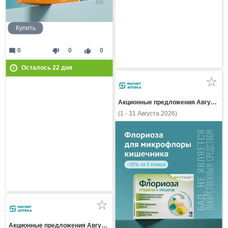
Купить
mode_comment
thumb_down
thumb_up
0
0
0
Осталось
22
дня
Акционные предложения Августа
(1 - 31 Августа 2026)
Акционные предложения Августа