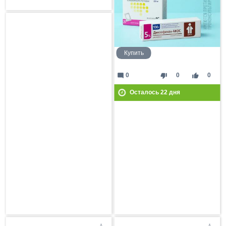
Купить
mode_comment
thumb_down
thumb_up
0
0
0
Осталось
22
дня