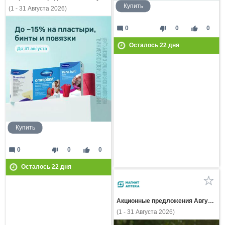
Купить
(1 - 31 Августа 2026)
mode_comment
thumb_down
thumb_up
0
0
0
Осталось
22
дня
Купить
mode_comment
thumb_down
thumb_up
0
0
0
Осталось
22
дня
Акционные предложения Августа
(1 - 31 Августа 2026)