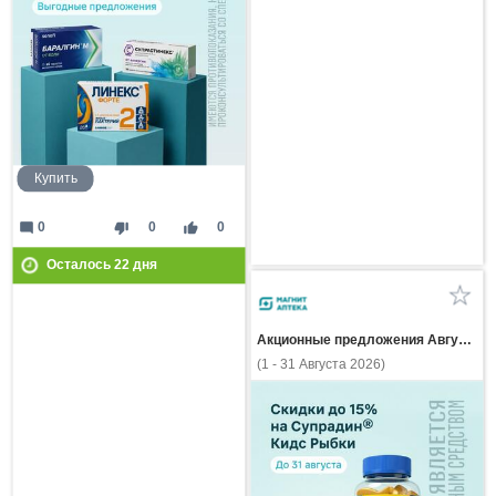
Купить
mode_comment
thumb_down
thumb_up
0
0
0
Осталось
22
дня
Акционные предложения Августа
(1 - 31 Августа 2026)