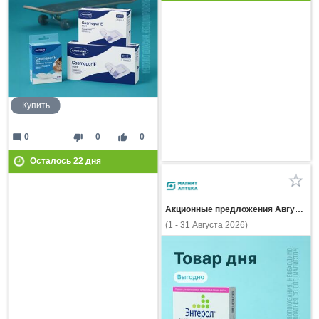
Купить
mode_comment
thumb_down
thumb_up
0
0
0
Осталось
22
дня
Акционные предложения Августа
(1 - 31 Августа 2026)