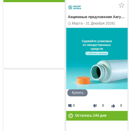
Акционные предложения Августа
(1 Марта - 31 Декабря 2026)
Купить
mode_comment
thumb_down
thumb_up
0
0
0
Осталось
144
дня