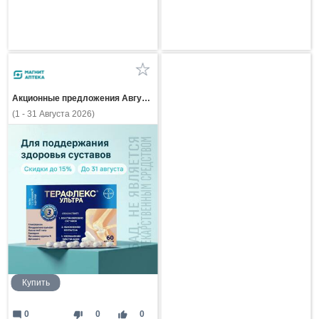
Акционные предложения Августа
(1 - 31 Августа 2026)
Купить
mode_comment
thumb_down
thumb_up
0
0
0