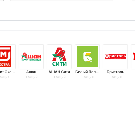
Магнит Экстра
Ашан
АШАН Сити
Белый Пеликан
Бристоль
 акция
0 акций
0 акций
1 акция
1 акция