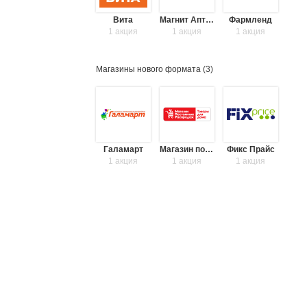
Вита
Магнит Аптека
Фармленд
1 акция
1 акция
1 акция
Магазины нового формата (
3
)
Галамарт
Магазин постоянных распродаж
Фикс Прайс
1 акция
1 акция
1 акция