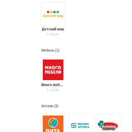
Детский мир
1 акция
Мебель (
1
)
Много мебели
1 акция
Аптеки (
3
)