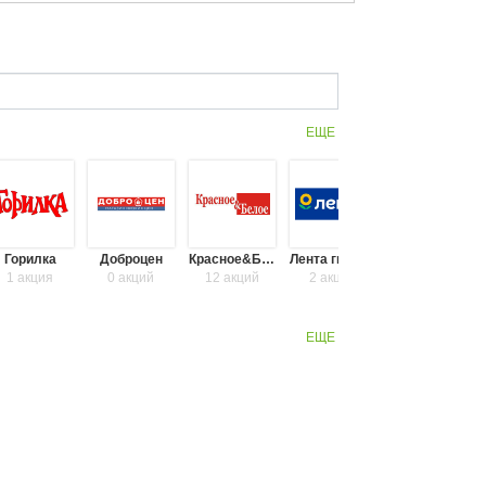
ЕЩЕ
2
Горилка
Доброцен
Красное&Белое
Лента гипермаркет
Метро
1 акция
0 акций
12 акций
2 акции
3 акции
ЕЩЕ