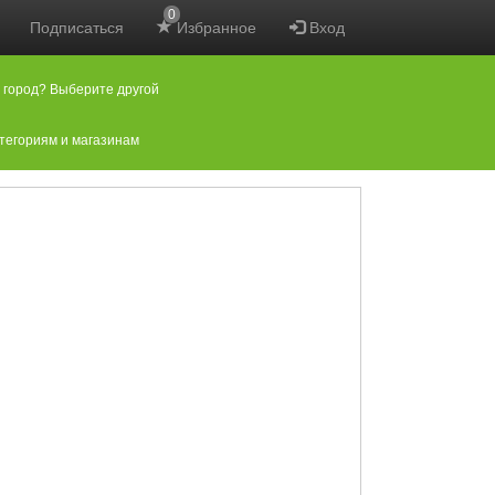
0
Подписаться
Избранное
Вход
 город? Выберите другой
атегориям и магазинам