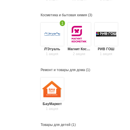
Косметика и бытовая химия (
3
)
1
Л’Этуаль
Магнит Косметик
РИВ ГОШ
1 акция
2 акции
1 акция
Ремонт и товары для дома (
1
)
БауМаркет
1 акция
Товары для детей (
1
)