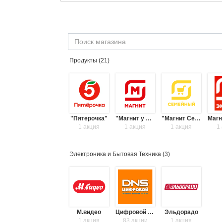
Продукты (
21
)
"Пятерочка"
"Магнит у дома"
"Магнит Семейный"
1 акция
1 акция
1 акция
1
Электроника и Бытовая Техника (
3
)
М.видео
Цифровой супермаркет DNS
Эльдорадо
1 акция
83 акции
1 акция