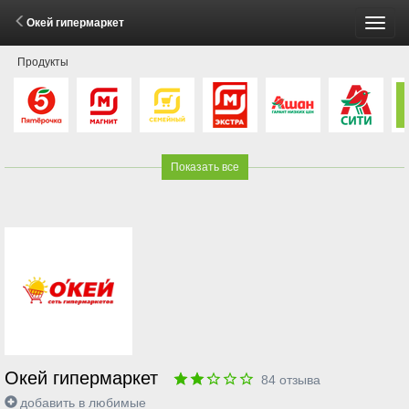
Окей гипермаркет
Пере
Продукты
меню
Показать все
Окей гипермаркет
84
отзыва
добавить в любимые