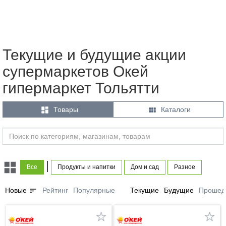
Текущие и будущие акции
супермаркетов Окей
гипермаркет Тольятти


Товары
Каталоги
|
Все
Продукты и напитки
Дом и сад
Разное
sort
Новые
Рейтинг
Популярные
Текущие
Будущие
Прошед