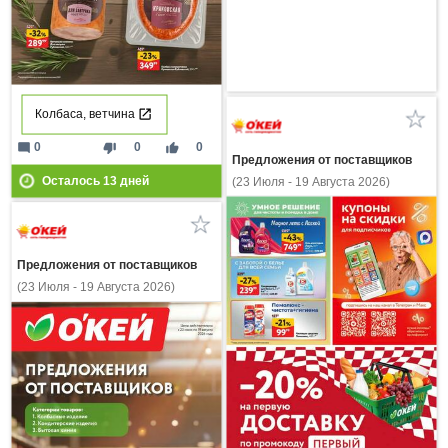
Колбаса, ветчина
mode_comment
thumb_down
thumb_up
0
0
0
Предложения от поставщиков
Осталось
13
дней
(23 Июля - 19 Августа 2026)
Предложения от поставщиков
(23 Июля - 19 Августа 2026)