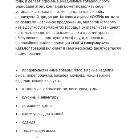
года, и делает огромные ежедневные товарообороты.
Благодаря этому компания может позволить себе
устанавливать самые низкие цены на всю линейку
реализуемой продукции. Каждая
акция,
и
«ОКЕЙ» каталог
со скидками - отличное предложение, аналогов которому
нет в других супермаркетах города. Покупатели сети ценят
не только низкие цены магазина, но и высокий уровень
обслуживания, приятную атмосферу, и, конечно же,
широчайший выбор продукции
«ОКЕЙ гипермаркет».
Каталог
товаров включает в себя несколько десятков тысяч
наименований:
● продовольственные товары: мясо, мясные изделия,
рыба, морепродукты, бакалея, молочка, кондитерские
изделия, овощи и фрукты;
● алкоголь, слабоалкоголки, пиво, соки, воды;
● кухонный инвентарь;
● домашний декор;
● аксессуары для ванной;
● одежда;
● текстиль для дома;