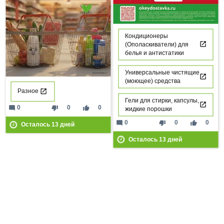
Кондиционеры
(Ополаскиватели) для
белья и антистатики
Универсальные чистящие
(моющее) средства
Разное
Гели для стирки, капсулы,
mode_comment
thumb_down
thumb_up
0
0
0
жидкие порошки
mode_comment
thumb_down
thumb_up
0
0
0
Осталось
13
дней
Осталось
13
дней