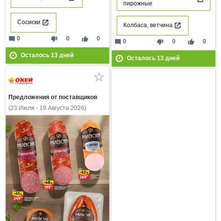
пирожные
Сосиски
Колбаса, ветчина
mode_comment
thumb_down
thumb_up
0
0
0
mode_comment
thumb_down
thumb_up
0
0
0
Осталось
13
дней
Осталось
13
дней
Предложения от поставщиков
(23 Июля - 19 Августа 2026)