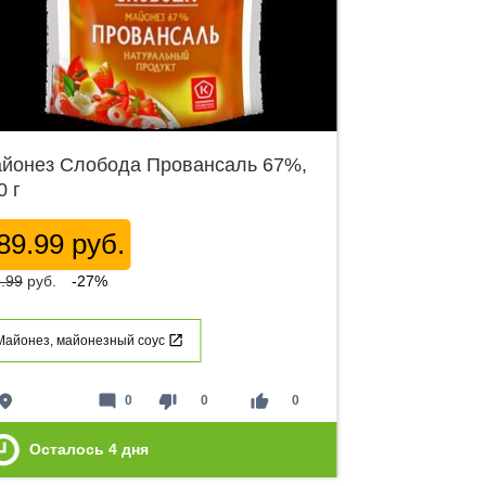
йонез Слобода Провансаль 67%,
0 г
89.99 руб.
.99
руб.
-27%
Майонез, майонезный соус
lace
mode_comment
thumb_down
thumb_up
0
0
0
Осталось
4
дня