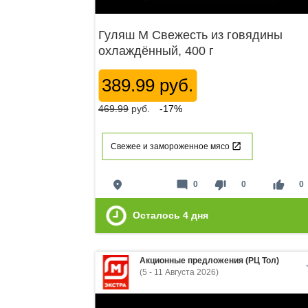
Гуляш М Свежесть из говядины
охлаждённый, 400 г
389.99 руб.
469.99
руб.
-17%
Свежее и замороженное мясо
place
mode_comment
thumb_down
thumb_up
0
0
0
Осталось
4
дня
Акционные предложения (РЦ Тол)
(5 - 11 Августа 2026)