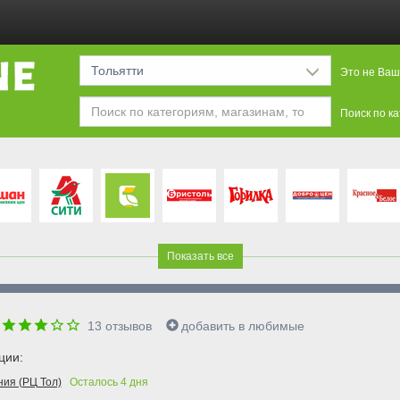
Тольятти
Это не Ваш
Поиск по к
Показать все
13
отзывов
добавить в любимые
ции:
ия (РЦ Тол)
Осталось
4
дня