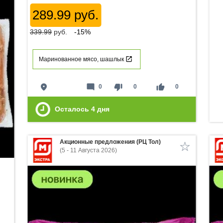
289.99 руб.
339.99
руб.
-15%
Маринованное мясо, шашлык
place
mode_comment
thumb_down
thumb_up
0
0
0
Осталось
4
дня
Акционные предложения (РЦ Тол)
(5 - 11 Августа 2026)