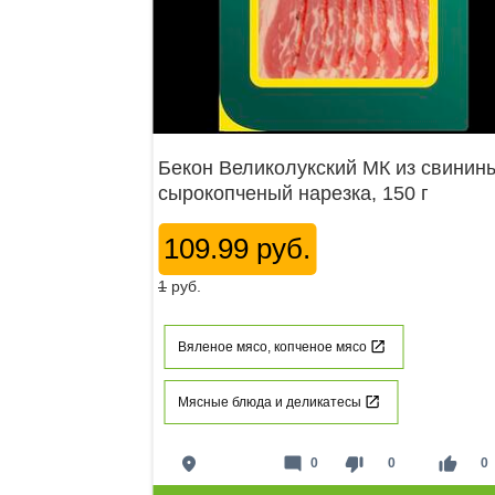
Бекон Великолукский МК из свинин
сырокопченый нарезка, 150 г
109.99 руб.
1
руб.
Вяленое мясо, копченое мясо
Мясные блюда и деликатесы
place
mode_comment
thumb_down
thumb_up
0
0
0