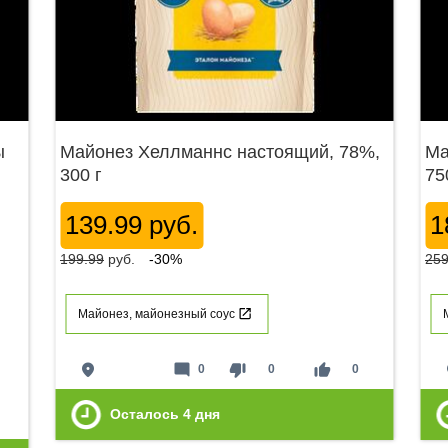
ы
Майонез Хеллманнс настоящий, 78%,
Ма
300 г
75
139.99 руб.
1
199.99
руб.
-30%
259
Майонез, майонезный соус
place
mode_comment
thumb_down
thumb_up
p
0
0
0
Осталось
4
дня