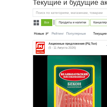
Текущие и будущие ак
|
Все
Продукты и напитки
Канцеляр
sort
Новые
Рейтинг
Популярные
Текущие
Акционные предложения (РЦ Тол)
(5 - 11 Августа 2026)