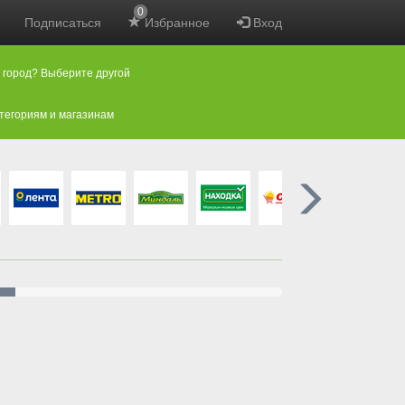
0
Подписаться
Избранное
Вход
 город? Выберите другой
атегориям и магазинам