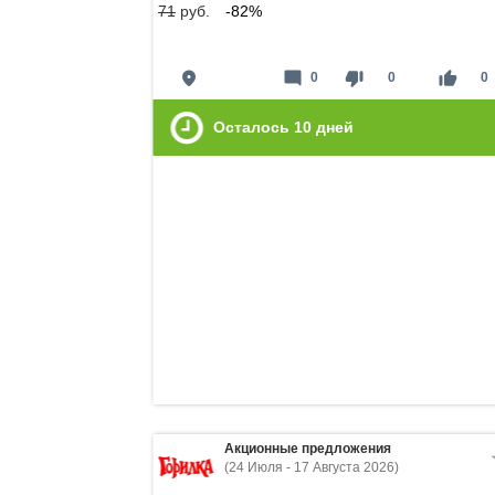
71
руб.
-82%
place
mode_comment
thumb_down
thumb_up
0
0
0
Осталось
10
дней
Акционные предложения
(24 Июля - 17 Августа 2026)