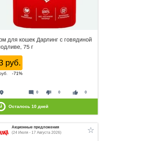
рм для кошек Дарлинг с говядиной
подливе, 75 г
3 руб.
руб.
-71%
lace
mode_comment
thumb_down
thumb_up
0
0
0
Осталось
10
дней
Акционные предложения
(24 Июля - 17 Августа 2026)