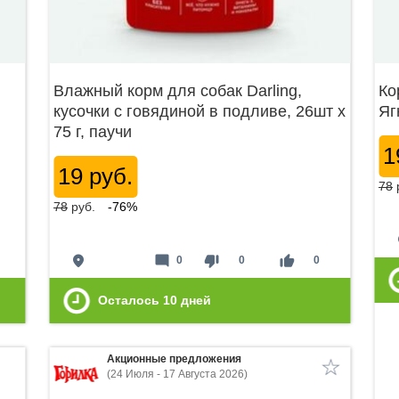
Влажный корм для собак Darling,
Ко
кусочки с говядиной в подливе, 26шт х
Яг
75 г, паучи
1
19 руб.
78
78
руб.
-76%
p
place
mode_comment
thumb_down
thumb_up
0
0
0
Осталось
10
дней
Акционные предложения
(24 Июля - 17 Августа 2026)