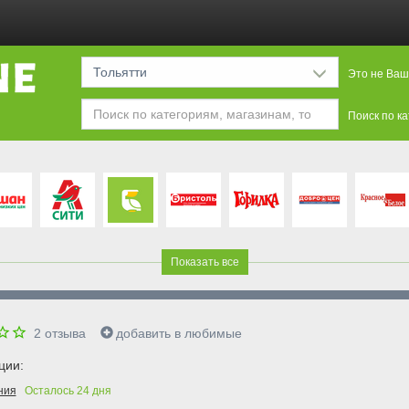
Тольятти
Это не Ваш
Поиск по к
Показать все
2
отзыва
добавить в любимые
ции:
ния
Осталось
24
дня