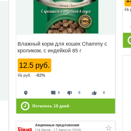
71
p
Влажный корм для кошек Chammy с
кроликом, с индейкой 85 г
12.5 руб.
71
руб.
-82%
place
mode_comment
thumb_down
thumb_up
0
0
0
Осталось
10
дней
Акционные предложения
(24 Июля - 17 Августа 2026)