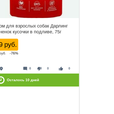
рм для взрослых собак Дарлинг
ненок кусочки в подливе, 75г
9 руб.
руб.
-76%
lace
mode_comment
thumb_down
thumb_up
0
0
0
Осталось
10
дней