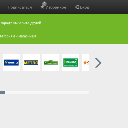
0
Подписаться
Избранное
Вход
 город? Выберите другой
атегориям и магазинам