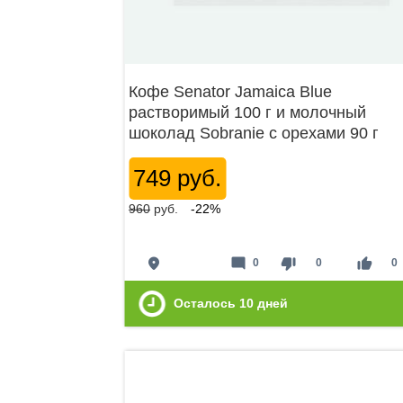
Кофе Senator Jamaica Blue
растворимый 100 г и молочный
шоколад Sobranie с орехами 90 г
749 руб.
960
руб.
-22%
place
mode_comment
thumb_down
thumb_up
0
0
0
Осталось
10
дней