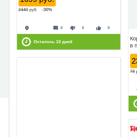
2440
руб.
-30%
place
mode_comment
thumb_down
thumb_up
0
0
0
Ко
Осталось
10
дней
в 
2
78
p