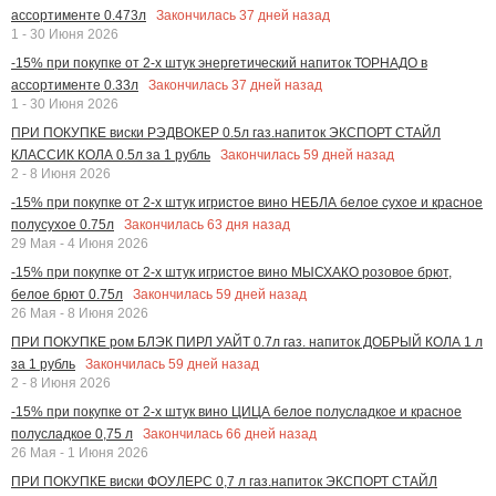
Закончилась
37
дней назад
ассортименте 0.473л
1 - 30 Июня 2026
-15% при покупке от 2-х штук энергетический напиток ТОРНАДО в
Закончилась
37
дней назад
ассортименте 0.33л
1 - 30 Июня 2026
ПРИ ПОКУПКЕ виски РЭДВОКЕР 0.5л газ.напиток ЭКСПОРТ СТАЙЛ
Закончилась
59
дней назад
КЛАССИК КОЛА 0.5л за 1 рубль
2 - 8 Июня 2026
-15% при покупке от 2-х штук игристое вино НЕБЛА белое сухое и красное
Закончилась
63
дня назад
полусухое 0.75л
29 Мая - 4 Июня 2026
-15% при покупке от 2-х штук игристое вино МЫСХАКО розовое брют,
Закончилась
59
дней назад
белое брют 0.75л
26 Мая - 8 Июня 2026
ПРИ ПОКУПКЕ ром БЛЭК ПИРЛ УАЙТ 0.7л газ. напиток ДОБРЫЙ КОЛА 1 л
Закончилась
59
дней назад
за 1 рубль
2 - 8 Июня 2026
-15% при покупке от 2-х штук вино ЦИЦА белое полусладкое и красное
Закончилась
66
дней назад
полусладкое 0,75 л
26 Мая - 1 Июня 2026
ПРИ ПОКУПКЕ виски ФОУЛЕРС 0,7 л газ.напиток ЭКСПОРТ СТАЙЛ