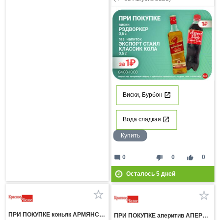
Виски, Бурбон
Вода сладкая
Купить
mode_comment
thumb_down
thumb_up
0
0
0
Осталось
5
дней
ПРИ ПОКУПКЕ коньяк АРМЯНСКИЙ 3 ЗВЕЗДЫ 0,5л газ напиток ЭКСПОРТ СТАЙЛ КЛАССИК КОЛА 1 л за 1 рубль
ПРИ ПОКУПКЕ аперитив АПЕРОЛЬ 0.7л вино игристое ПРОССИМО белое брют 0.75л со скидкой 400 рублей