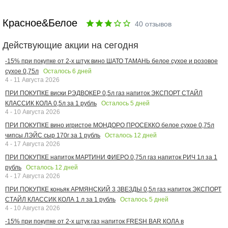
Красное&Белое
40
отзывов
Действующие акции на сегодня
-15% при покупке от 2-х штук вино ШАТО ТАМАНЬ белое сухое и розовое
Осталось
6
дней
сухое 0,75л
4 - 11 Августа 2026
ПРИ ПОКУПКЕ виски РЭДВОКЕР 0,5л газ напиток ЭКСПОРТ СТАЙЛ
Осталось
5
дней
КЛАССИК КОЛА 0,5л за 1 рубль
4 - 10 Августа 2026
ПРИ ПОКУПКЕ вино игристое МОНДОРО ПРОСЕККО белое сухое 0,75л
Осталось
12
дней
чипсы ЛЭЙС сыр 170г за 1 рубль
4 - 17 Августа 2026
ПРИ ПОКУПКЕ напиток МАРТИНИ ФИЕРО 0,75л газ напиток РИЧ 1л за 1
Осталось
12
дней
рубль
4 - 17 Августа 2026
ПРИ ПОКУПКЕ коньяк АРМЯНСКИЙ 3 ЗВЕЗДЫ 0,5л газ напиток ЭКСПОРТ
Осталось
5
дней
СТАЙЛ КЛАССИК КОЛА 1 л за 1 рубль
4 - 10 Августа 2026
-15% при покупке от 2-х штук газ напиток FRESH BAR КОЛА в