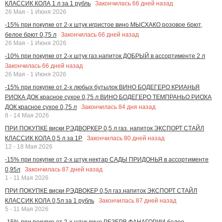
Закончилась
66
дней назад
КЛАССИК КОЛА 1 л за 1 рубль
26 Мая - 1 Июня 2026
-15% при покупке от 2-х штук игристое вино МЫСХАКО розовое брют,
Закончилась
66
дней назад
белое брют 0,75 л
26 Мая - 1 Июня 2026
-10% при покупке от 2-х штук газ.напиток ДОБРЫЙ в ассортименте 2 л
Закончилась
66
дней назад
26 Мая - 1 Июня 2026
-15% при покупке от 2-х любых бутылок ВИНО БОДЕГЕРО КРИАНЬЯ
РИОХА ДОК красное сухое 0,75 л ВИНО БОДЕГЕРО ТЕМПРАНЬО РИОХА
Закончилась
84
дня назад
ДОК красное сухое 0,75 л
8 - 14 Мая 2026
ПРИ ПОКУПКЕ виски РЭДВОРКЕР 0,5 л газ. напиток ЭКСПОРТ СТАЙЛ
Закончилась
80
дней назад
КЛАССИК КОЛА 0,5 л за 1Р
12 - 18 Мая 2026
-15% при покупке от 2-х штук нектар САДЫ ПРИДОНЬЯ в ассортименте
Закончилась
87
дней назад
0,95л
1 - 11 Мая 2026
ПРИ ПОКУПКЕ виски РЭДВОКЕР 0,5л газ.напиток ЭКСПОРТ СТАЙЛ
Закончилась
87
дней назад
КЛАССИК КОЛА 0,5л за 1 рубль
5 - 11 Мая 2026
-15% при покупке от 2-х штук вино РЕЗЕРВ ФАНАГОРИИ белое