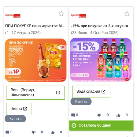
ПРИ ПОКУПКЕ вино игристое МОНДОРО ПРОСЕККО белое сухое 0,75л чипсы ЛЭЙС сыр 170г за 1 рубль
-15% при покупке от 2-х штук газ напиток FRESH BAR в ассортимент 0,48л
(4 - 17 Августа 2026)
(28 Июля - 4 Октября 2026)
Вино (Вермут,
Вода сладкая
Шампанское)
Купить
Чипсы
mode_comment
thumb_down
thumb_up
0
0
0
Купить
Осталось
60
дней
mode_comment
thumb_down
thumb_up
0
0
0