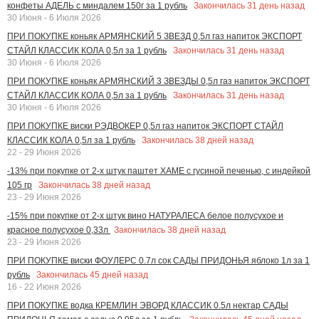
Закончилась
31
день назад
конфеты АДЕЛЬ с миндалем 150г за 1 рубль
30 Июня - 6 Июля 2026
ПРИ ПОКУПКЕ коньяк АРМЯНСКИЙ 5 ЗВЕЗД 0,5л газ напиток ЭКСПОРТ
Закончилась
31
день назад
СТАЙЛ КЛАССИК КОЛА 0,5л за 1 рубль
30 Июня - 6 Июля 2026
ПРИ ПОКУПКЕ коньяк АРМЯНСКИЙ 3 ЗВЕЗДЫ 0,5л газ напиток ЭКСПОРТ
Закончилась
31
день назад
СТАЙЛ КЛАССИК КОЛА 0,5л за 1 рубль
30 Июня - 6 Июля 2026
ПРИ ПОКУПКЕ виски РЭДВОКЕР 0,5л газ напиток ЭКСПОРТ СТАЙЛ
Закончилась
38
дней назад
КЛАССИК КОЛА 0,5л за 1 рубль
22 - 29 Июня 2026
-13% при покупке от 2-х штук паштет ХАМЕ с гусиной печенью, с индейкой
Закончилась
38
дней назад
105 гр
23 - 29 Июня 2026
-15% при покупке от 2-х штук вино НАТУРАЛЕСА белое полусухое и
Закончилась
38
дней назад
красное полусухое 0,33л
23 - 29 Июня 2026
ПРИ ПОКУПКЕ виски ФОУЛЕРС 0.7л сок САДЫ ПРИДОНЬЯ яблоко 1л за 1
Закончилась
45
дней назад
рубль
16 - 22 Июня 2026
ПРИ ПОКУПКЕ водка КРЕМЛИН ЭВОРД КЛАССИК 0.5л нектар САДЫ