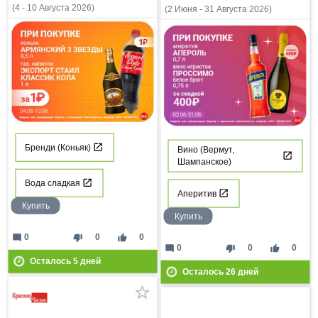
(4 - 10 Августа 2026)
(2 Июня - 31 Августа 2026)
Бренди (Коньяк)
Вино (Вермут,
Шампанское)
Вода сладкая
Аперитив
Купить
Купить
mode_comment
thumb_down
thumb_up
0
0
0
mode_comment
thumb_down
thumb_up
0
0
0
Осталось
5
дней
Осталось
26
дней