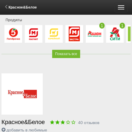
Красное&Белое
Пере
Продукты
меню
1
1
Показать все
Красное&Белое
40
отзывов
добавить в любимые