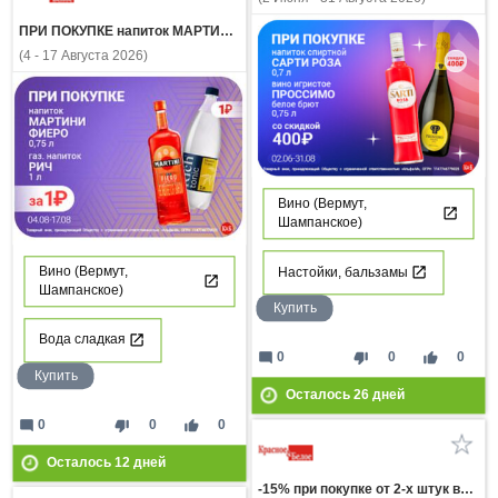
ПРИ ПОКУПКЕ напиток МАРТИНИ ФИЕРО 0,75л газ напиток РИЧ 1л за 1 рубль
(4 - 17 Августа 2026)
Вино (Вермут,
Шампанское)
Вино (Вермут,
Настойки, бальзамы
Шампанское)
Купить
Вода сладкая
mode_comment
thumb_down
thumb_up
0
0
0
Купить
Осталось
26
дней
mode_comment
thumb_down
thumb_up
0
0
0
Осталось
12
дней
-15% при покупке от 2-х штук вино ШАТО ТАМАНЬ белое сухое и розовое сухое 0,75л