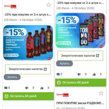
-15% при покупке от 2-х штук энергетический напиток ТОРНАДО в ассортимент 0,33л
(28 Июля - 4 Октября 2026)
-15% при покупке от 2-х штук энергетический напиток ТОРНАДО в ассортимент 0,473л
(28 Июля - 4 Октября 2026)
Энергетические напитки
Купить
Энергетические напитки
mode_comment
thumb_down
thumb_up
0
0
0
Купить
Осталось
60
дней
mode_comment
thumb_down
thumb_up
0
0
0
Осталось
60
дней
ПРИ ПОКУПКЕ виски РЭДВОКЕР 0,5л газ напиток ЭКСПОРТ СТАЙЛ КЛАССИК КОЛА 0,5л за 1 рубль
(4 - 10 Августа 2026)