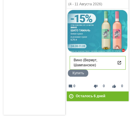
(4 - 11 Августа 2026)
Вино (Вермут,
Шампанское)
Купить
mode_comment
thumb_down
thumb_up
0
0
0
Осталось
6
дней