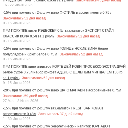
Закончилась
45
дней назад
ПРИДОНЬЯ томат с солью 0.95л за 1 рубль
16 - 22 Июня 2026
-15% при покупке от 2-х штук вино Ф-СТИЛЬ в ассортименте 0.75 л
Закончилась
52
дня назад
9 - 15 Июня 2026
ПРИ ПОКУПКЕ виски РЭДВОКЕР 0.5л газ.напиток ЭКСПОРТ СТАЙЛ
Закончилась
52
дня назад
КЛАССИК КОЛА 0.5л за 1 рубль
9 - 15 Июня 2026
-15% при покупке от 2-х штук вино ГОЛИЦЫНСКИЕ ВИНА белое
Закончилась
52
дня назад
полусладкое и брют белое 0.75 л
9 - 15 Июня 2026
ПРИ ПОКУПКЕ вино игристое КОРТЕ ДЕЙ РОВИ ПРОСЕККО ЭКСТРА ДРАЙ
белое сухое 0.75л набор конфет АДЕЛЬ С ЦЕЛЬНЫМ МИНДАЛЕМ 150 гр
Закончилась
52
дня назад
за 1 рубль
9 - 15 Июня 2026
-20% при покупке от 2-х штук вино ШАТО МАНАВИ в ассортименте 0.75л
Закончилась
59
дней назад
27 Мая - 8 Июня 2026
-15% при покупке от 2-х штук газ.напиток FRESH BAR КОЛА в
Закончилась
37
дней назад
ассортименте 0.48л
1 - 30 Июня 2026
-15% при покупке от 2-х штук энергетический напиток ТОРНАДО в