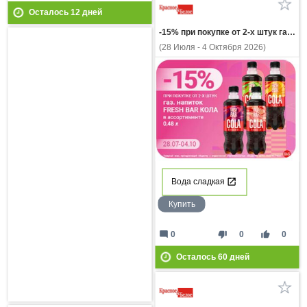
Осталось
12
дней
-15% при покупке от 2-х штук газ напиток FRESH BAR КОЛА в ассортименте 0,48л
(28 Июля - 4 Октября 2026)
Вода сладкая
Купить
mode_comment
thumb_down
thumb_up
0
0
0
Осталось
60
дней