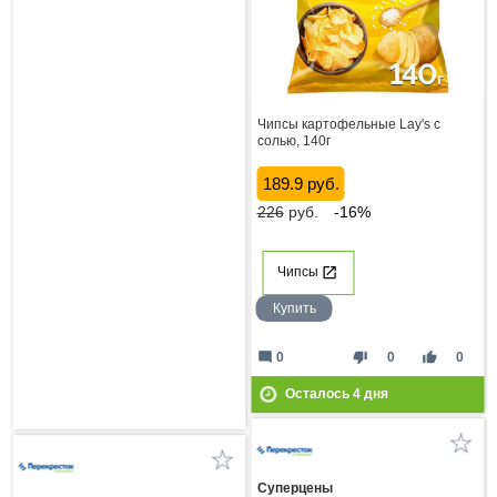
Чипсы картофельные Lay's с
солью, 140г
189.9 руб.
226
руб.
-16%
Чипсы
Купить
mode_comment
thumb_down
thumb_up
0
0
0
Осталось
4
дня
Суперцены