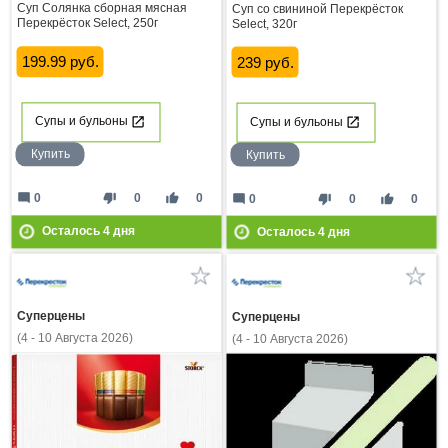
Суп Солянка сборная мясная
Суп со свининой Перекрёсток
Перекрёсток Select, 250г
Select, 320г
199.99 руб.
239 руб.
Супы и бульоны
Супы и бульоны
Купить
Купить
mode_comment
thumb_down
thumb_up
0
0
0
mode_comment
thumb_down
thumb_up
0
0
0
Осталось
4
дня
Осталось
4
дня
Суперцены
Суперцены
(4 - 10 Августа 2026)
(4 - 10 Августа 2026)