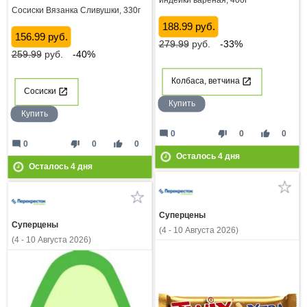
Сосиски Вязанка Сливушки, 330г
188.99 руб.
156.99 руб.
279.99
руб.
-33%
259.99
руб.
-40%
Колбаса, ветчина
Сосиски
Купить
Купить
mode_comment
thumb_down
thumb_up
0
0
0
mode_comment
thumb_down
thumb_up
0
0
0
Осталось
4
дня
Осталось
4
дня
Суперцены
Суперцены
(4 - 10 Августа 2026)
(4 - 10 Августа 2026)