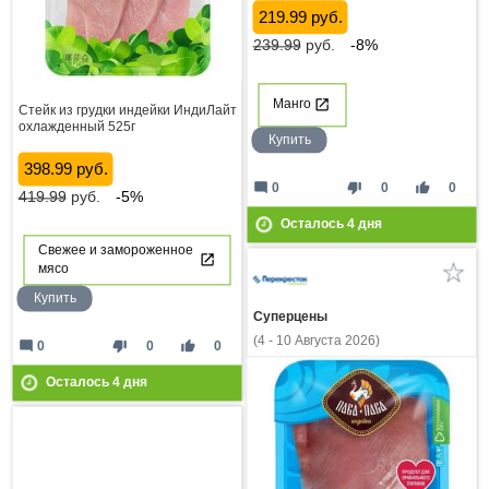
219.99 руб.
239.99
руб.
-8%
Манго
Стейк из грудки индейки ИндиЛайт
охлажденный 525г
Купить
398.99 руб.
mode_comment
thumb_down
thumb_up
0
0
0
419.99
руб.
-5%
Осталось
4
дня
Свежее и замороженное
мясо
Купить
Суперцены
(4 - 10 Августа 2026)
mode_comment
thumb_down
thumb_up
0
0
0
Осталось
4
дня