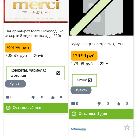
Набор конфет Merci шоколадные
ассорти 8 видов шоколада, 250г
Хумус Шеф Перекрёсток, 150г
524.99 руб.
139.99 руб.
709.99
руб.
-26%
179.99
руб.
-22%
Конфеты, мармелад,
шоколад
Хумус
Купить
Купить
mode_comment
thumb_down
thumb_up
0
0
0
mode_comment
thumb_down
thumb_up
0
0
0
Осталось
4
дня
Осталось
4
дня