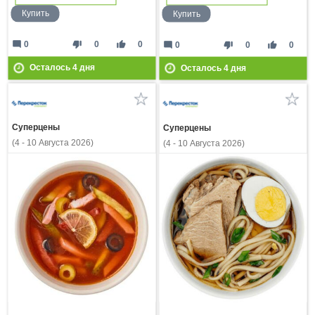
Купить
Купить
mode_comment
thumb_down
thumb_up
0
0
0
mode_comment
thumb_down
thumb_up
0
0
0
Осталось
4
дня
Осталось
4
дня
Суперцены
Суперцены
(4 - 10 Августа 2026)
(4 - 10 Августа 2026)