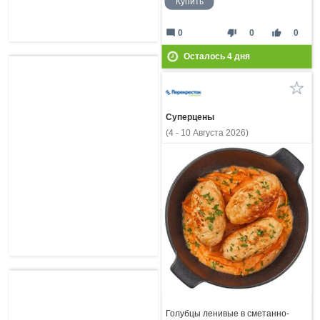
Купить
mode_comment
thumb_down
thumb_up
0
0
0
Осталось
4
дня
Суперцены
(4 - 10 Августа 2026)
Голубцы ленивые в сметанно-