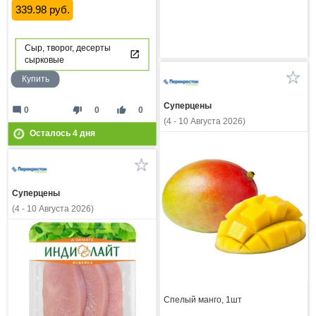
339.98 руб.
Сыр, творог, десерты
сырковые
Купить
Суперцены
mode_comment
thumb_down
thumb_up
0
0
0
(4 - 10 Августа 2026)
Осталось
4
дня
Суперцены
(4 - 10 Августа 2026)
Спелый манго, 1шт