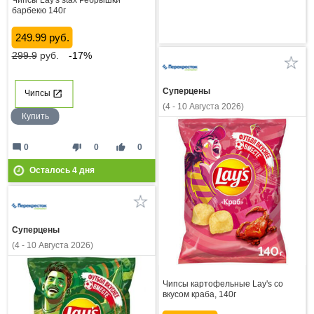
барбекю 140г
249.99 руб.
299.9
руб.
-17%
Суперцены
Чипсы
(4 - 10 Августа 2026)
Купить
mode_comment
thumb_down
thumb_up
0
0
0
Осталось
4
дня
Суперцены
(4 - 10 Августа 2026)
Чипсы картофельные Lay's со
вкусом краба, 140г