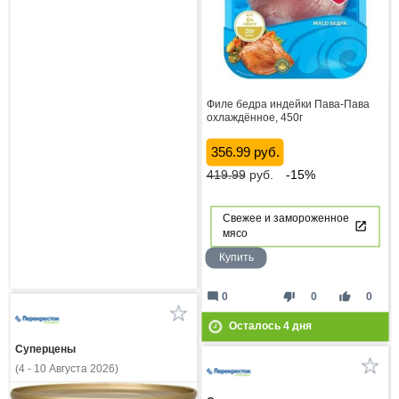
Филе бедра индейки Пава-Пава
охлаждённое, 450г
356.99 руб.
419.99
руб.
-15%
Свежее и замороженное
мясо
Купить
mode_comment
thumb_down
thumb_up
0
0
0
Осталось
4
дня
Суперцены
(4 - 10 Августа 2026)