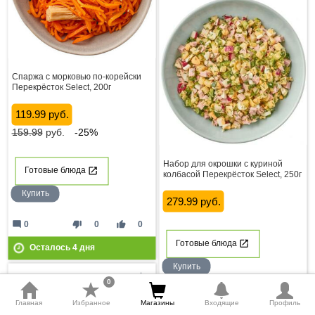
Спаржа с морковью по-корейски
Перекрёсток Select, 200г
119.99 руб.
159.99
руб.
-25%
Набор для окрошки с куриной
Готовые блюда
колбасой Перекрёсток Select, 250г
Купить
279.99 руб.
mode_comment
thumb_down
thumb_up
0
0
0
Готовые блюда
Осталось
4
дня
Купить
0
mode_comment
thumb_down
thumb_up
0
0
0
Главная
Избранное
Магазины
Входящие
Профиль
Суперцены