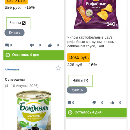
226
руб.
-16%
Чипсы
Купить
Чипсы картофельные Lay's
рифлёные со вкусом лосось в
mode_comment
thumb_down
thumb_up
0
0
0
сливочном соусе, 140г
Осталось
4
дня
189.9 руб.
226
руб.
-16%
Суперцены
Чипсы
(4 - 10 Августа 2026)
Купить
mode_comment
thumb_down
thumb_up
0
0
0
Осталось
4
дня