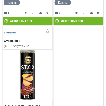
Купить
Купить
mode_comment
thumb_down
thumb_up
mode_comment
thumb_down
thumb_up
0
0
0
0
0
0
Осталось
4
дня
Осталось
4
дня
Суперцены
(4 - 10 Августа 2026)
Чипсы Lay's stax Ребрышки