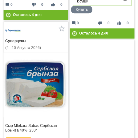
к суши
mode_comment
thumb_down
thumb_up
0
0
0
Купить
Осталось
4
дня
mode_comment
thumb_down
thumb_up
0
0
0
Осталось
4
дня
Суперцены
(4 - 10 Августа 2026)
Сыр Mlekara Sabac Сербская
Брынза 40%, 230г