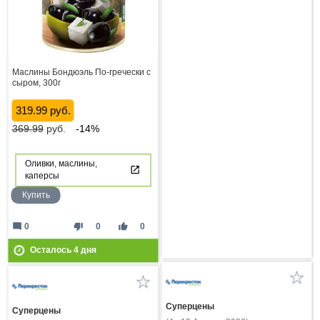
Маслины Бондюэль По-гречески с
сыром, 300г
319.99 руб.
369.99
руб.
-14%
Оливки, маслины,
каперсы
Купить
mode_comment
thumb_down
thumb_up
0
0
0
Осталось
4
дня
Суперцены
Суперцены