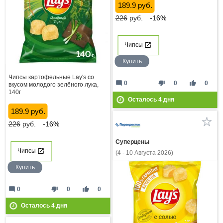
189.9 руб.
226
руб.
-16%
Чипсы
Купить
Чипсы картофельные Lay's со
mode_comment
thumb_down
thumb_up
0
0
0
вкусом молодого зелёного лука,
140г
Осталось
4
дня
189.9 руб.
226
руб.
-16%
Суперцены
Чипсы
(4 - 10 Августа 2026)
Купить
mode_comment
thumb_down
thumb_up
0
0
0
Осталось
4
дня