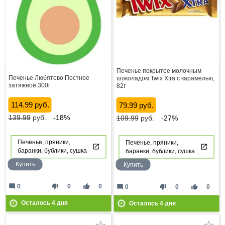
Печенье покрытое молочным
Печенье Любятово Постное
шоколадом Twix Xtra с карамелью,
затяжное 300г
82г
114.99 руб.
79.99 руб.
139.99
руб.
-18%
109.99
руб.
-27%
Печенье, пряники,
Печенье, пряники,
баранки, бублики, сушка
баранки, бублики, сушка
Купить
Купить
mode_comment
thumb_down
thumb_up
0
0
0
mode_comment
thumb_down
thumb_up
0
0
0
Осталось
4
дня
Осталось
4
дня