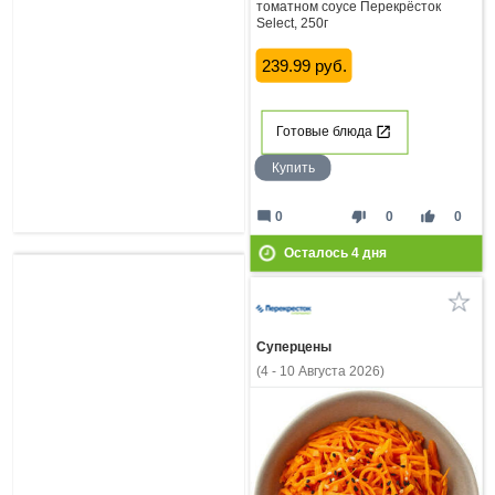
томатном соусе Перекрёсток
Select, 250г
239.99 руб.
Готовые блюда
Купить
mode_comment
thumb_down
thumb_up
0
0
0
Осталось
4
дня
Суперцены
(4 - 10 Августа 2026)