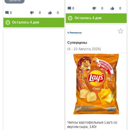
mode_comment
thumb_down
thumb_up
0
0
0
mode_comment
thumb_down
thumb_up
0
0
0
Осталось
4
дня
Осталось
4
дня
Суперцены
(4 - 10 Августа 2026)
Чипсы картофельные Lay's со
вкусом сыра, 140г