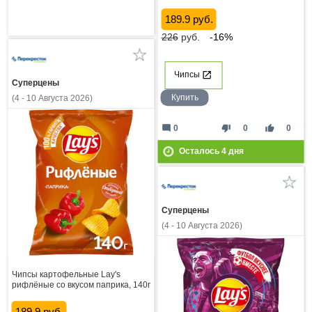
189.9 руб.
226
руб.
-16%
Чипсы
Суперцены
Купить
(4 - 10 Августа 2026)
mode_comment
thumb_down
thumb_up
0
0
0
Осталось
4
дня
Суперцены
(4 - 10 Августа 2026)
Чипсы картофельные Lay's
рифлёные со вкусом паприка, 140г
189.9 руб.