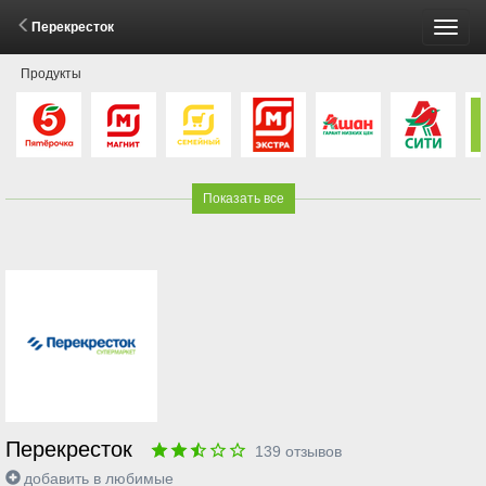
Перекресток
Пере
Продукты
меню
Показать все
Перекресток
139
отзывов
добавить в любимые