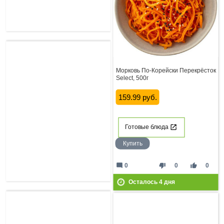
Морковь По-Корейски Перекрёсток
Select, 500г
159.99 руб.
Готовые блюда
Купить
mode_comment
thumb_down
thumb_up
0
0
0
Осталось
4
дня