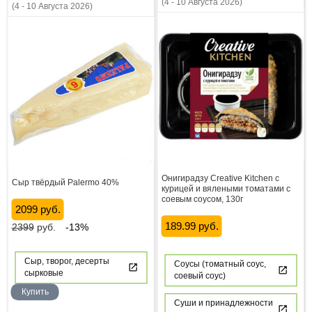
(4 - 10 Августа 2026)
(4 - 10 Августа 2026)
Онигирадзу Creative Kitchen с
Сыр твёрдый Palermo 40%
курицей и вялеными томатами с
соевым соусом, 130г
2099 руб.
189.99 руб.
2399
руб.
-13%
Сыр, творог, десерты
Соусы (томатный соус,
сырковые
соевый соус)
Купить
Суши и принадлежности