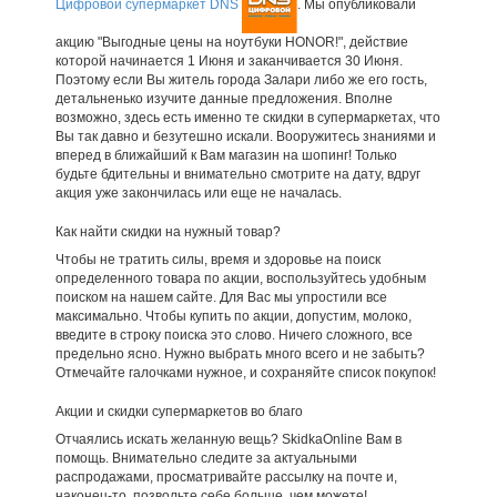
Цифровой супермаркет DNS
. Мы опубликовали
акцию "Выгодные цены на ноутбуки HONOR!", действие
которой начинается 1 Июня и заканчивается 30 Июня.
Поэтому если Вы житель города Залари либо же его гость,
детальненько изучите данные предложения. Вполне
возможно, здесь есть именно те скидки в супермаркетах, что
Вы так давно и безутешно искали. Вооружитесь знаниями и
вперед в ближайший к Вам магазин на шопинг! Только
будьте бдительны и внимательно смотрите на дату, вдруг
акция уже закончилась или еще не началась.
Как найти скидки на нужный товар?
Чтобы не тратить силы, время и здоровье на поиск
определенного товара по акции, воспользуйтесь удобным
поиском на нашем сайте. Для Вас мы упростили все
максимально. Чтобы купить по акции, допустим, молоко,
введите в строку поиска это слово. Ничего сложного, все
предельно ясно. Нужно выбрать много всего и не забыть?
Отмечайте галочками нужное, и сохраняйте список покупок!
Акции и скидки супермаркетов во благо
Отчаялись искать желанную вещь? SkidkaOnline Вам в
помощь. Внимательно следите за актуальными
распродажами, просматривайте рассылку на почте и,
наконец-то, позвольте себе больше, чем можете!