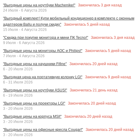
Закончилась
3
дня назад
"Выгодные цены на ноутбуки Machenike!"
24 Июля - 6 Августа 2026
"Выгодный комплект! Купи мобильный кондиционер в комплекте с оконным
Закончилась
5
дней назад
адаптером Ballu и получи скидку"
15 Июля - 4 Августа 2026
Закончилась
3
дня назад
"Скидка при покупке монитора и мини ПК Tecno!"
9 Июля - 6 Августа 2026
Закончилась
5
дней назад
"Выгодные цены на мониторы AOC и Philips!"
7 Июля - 4 Августа 2026
Закончилась
20
дней назад
"Выгодные цены на наушники Fifine"
6 - 20 Июля 2026
Закончилась
9
дней назад
"Выгодная цена на портативную колонку LG!"
6 - 31 Июля 2026
Закончилась
21
день назад
"Выгодные цены на ноутбуки ASUS!"
6 - 19 Июля 2026
Закончилась
20
дней назад
"Выгодные цены на проекторы LG!"
3 - 20 Июля 2026
Закончилась
20
дней назад
"Выгодные цены на корпуса MSI!"
3 - 20 Июля 2026
Закончилась
20
дней назад
"Выгодные цены на офисные кресла Cougar!"
3 - 20 Июля 2026