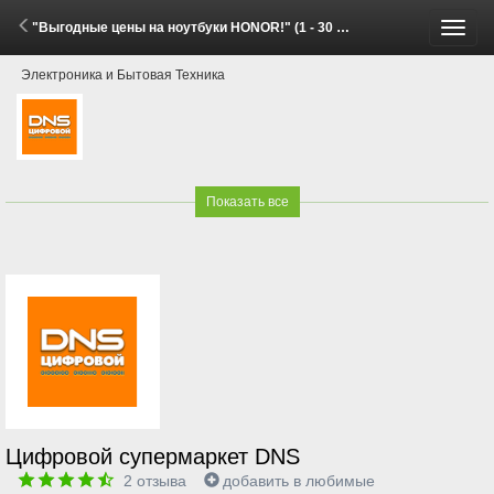
"Выгодные цены на ноутбуки HONOR!" (1 - 30 Июня 2026)
Пере
Электроника и Бытовая Техника
меню
Показать все
Цифровой супермаркет DNS
2
отзыва
добавить в любимые