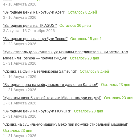
4 - 18 Августа 2026
Осталось
8
дней
"Выгодные цены на ноутбуки Acer!"
3 - 16 Августа 2026
Осталось
36
дней
"Выгодные цены на ПК ASUS!"
3 Августа - 13 Сентября 2026
Осталось
15
дней
"Выгодные цены на ноутбуки Tecno!"
3 - 23 Августа 2026
"Купи стиральную и сушильную машины с соединительным элементом
Осталось
23
дня
Midea или Toshiba — получи скидку!"
1 - 31 Августа 2026
Осталось
8
дней
"Скидка за СБП на телевизоры Samsung!"
1 - 16 Августа 2026
Осталось
23
дня
"Выгодная цена на мойку высокого давления Karcher!"
1 - 31 Августа 2026
Осталось
23
дня
"Купи комплект бытовой техники Midea - получи скидку!"
1 - 31 Августа 2026
Осталось
23
дня
"Выгодные цены на ноутбуки HONOR!"
1 - 31 Августа 2026
"Скидка на сушильную машину Beko при покупке стиральной машины!"
Осталось
23
дня
1 - 31 Августа 2026