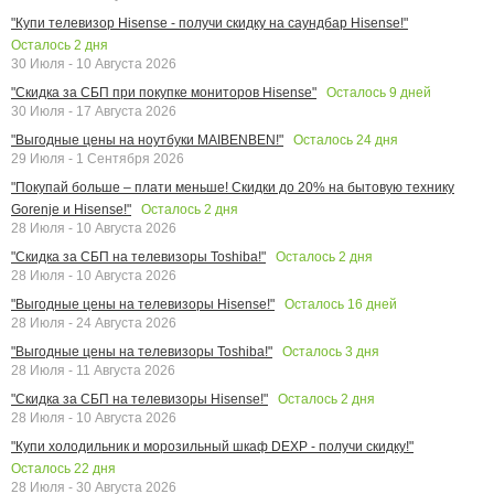
"Купи телевизор Hisense - получи скидку на саундбар Hisense!"
Осталось
2
дня
30 Июля - 10 Августа 2026
Осталось
9
дней
"Скидка за СБП при покупке мониторов Hisense"
30 Июля - 17 Августа 2026
Осталось
24
дня
"Выгодные цены на ноутбуки MAIBENBEN!"
29 Июля - 1 Сентября 2026
"Покупай больше – плати меньше! Скидки до 20% на бытовую технику
Осталось
2
дня
Gorenje и Hisense!"
28 Июля - 10 Августа 2026
Осталось
2
дня
"Скидка за СБП на телевизоры Toshiba!"
28 Июля - 10 Августа 2026
Осталось
16
дней
"Выгодные цены на телевизоры Hisense!"
28 Июля - 24 Августа 2026
Осталось
3
дня
"Выгодные цены на телевизоры Toshiba!"
28 Июля - 11 Августа 2026
Осталось
2
дня
"Скидка за СБП на телевизоры Hisense!"
28 Июля - 10 Августа 2026
"Купи холодильник и морозильный шкаф DEXP - получи скидку!"
Осталось
22
дня
28 Июля - 30 Августа 2026