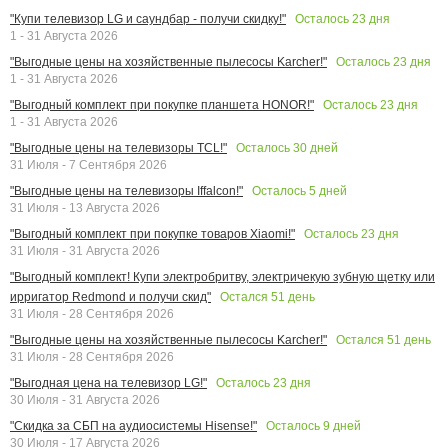
Осталось
23
дня
"Купи телевизор LG и саундбар - получи скидку!"
1 - 31 Августа 2026
Осталось
23
дня
"Выгодные цены на хозяйственные пылесосы Karcher!"
1 - 31 Августа 2026
Осталось
23
дня
"Выгодный комплект при покупке планшета HONOR!"
1 - 31 Августа 2026
Осталось
30
дней
"Выгодные цены на телевизоры TCL!"
31 Июля - 7 Сентября 2026
Осталось
5
дней
"Выгодные цены на телевизоры Iffalcon!"
31 Июля - 13 Августа 2026
Осталось
23
дня
"Выгодный комплект при покупке товаров Xiaomi!"
31 Июля - 31 Августа 2026
"Выгодный комплект! Купи электробритву, электричекую зубную щетку или
Остался
51
день
ирригатор Redmond и получи скид"
31 Июля - 28 Сентября 2026
Остался
51
день
"Выгодные цены на хозяйственные пылесосы Karcher!"
31 Июля - 28 Сентября 2026
Осталось
23
дня
"Выгодная цена на телевизор LG!"
30 Июля - 31 Августа 2026
Осталось
9
дней
"Скидка за СБП на аудиосистемы Hisense!"
30 Июля - 17 Августа 2026