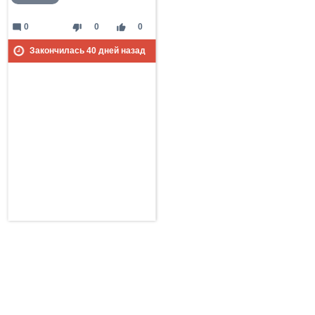
mode_comment
thumb_down
thumb_up
0
0
0
Закончилась
40
дней назад