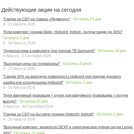
Действующие акции на сегодня
Осталось
23
дня
"Скидка за СБП на товары «Редмонд»!"
4 - 31 Августа 2026
"Купи комплект техники Beko, Hotpoint, Indesit - получи скидку до 30%!"
Осталось
2
дня
4 - 10 Августа 2026
Осталось
24
дня
"Аудиосистема в комплекте при покупке ТВ Samsung!"
4 Августа - 1 Сентября 2026
Осталось
9
дней
"Выгодные цены на телевизоры!"
4 - 17 Августа 2026
"Скидка 50% на варочную поверхность Hotpoint при покупке духового
Осталось
2
дня
шкафа или холодильника Hotpoint!"
4 - 10 Августа 2026
"Купи вакуумный упаковщик + рулон для вакуумного упаковщика = получи
Осталось
53
дня
выгоду!"
4 Августа - 30 Сентября 2026
Осталось
2
дня
"Скидка за СБП на бытовую технику Hotpoint, Indesit!"
4 - 10 Августа 2026
"Выгодный комплект: ирригатор DEXP и электрическая зубная щетка Longa
Осталось
10
дней
Vita!"