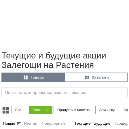
Текущие и будущие акции
Залегощи на Растения


Товары
Каталоги
|
Все
Растения
Продукты и напитки
Дом и сад
Кр
sort
Новые
Рейтинг
Популярные
Текущие
Будущие
Прошед