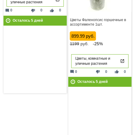
уличные растения
mode_comment
thumb_down
thumb_up
0
0
0
Цветы Фаленопсис горшечные в
Осталось
5
дней
ассортименте 1шт.
899.99 руб.
1199
руб.
-25%
Цветы, комнатные и
уличные растения
mode_comment
thumb_down
thumb_up
0
0
0
Осталось
5
дней