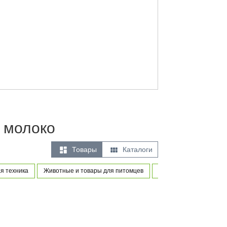
 молоко


Товары
Каталоги
я техника
Животные и товары для питомцев
Товары для новорожден