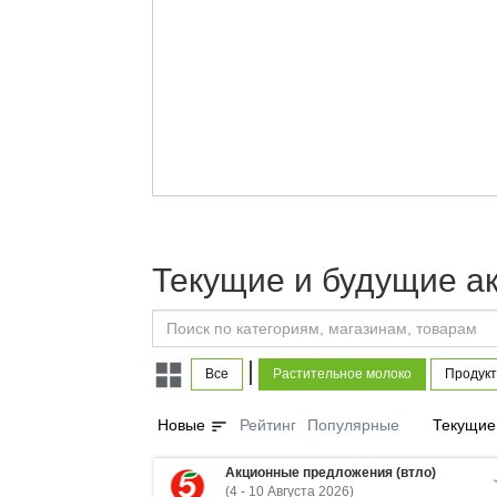
Текущие и будущие а
|
Все
Растительное молоко
Продукт
sort
Новые
Рейтинг
Популярные
Текущие
Акционные предложения (втло)
(4 - 10 Августа 2026)