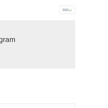
500
egram