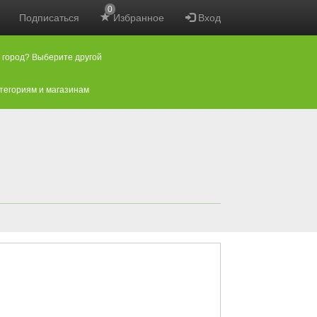
0
Подписаться
Избранное
Вход
 город? Выберите другой
атегориям и магазинам