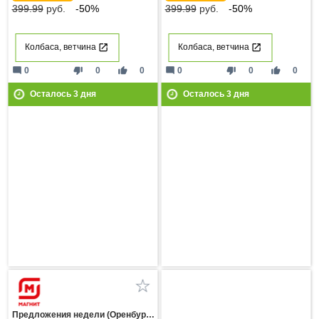
399.99
руб.
-50%
399.99
руб.
-50%
Колбаса, ветчина
Колбаса, ветчина
mode_comment
thumb_down
thumb_up
mode_comment
thumb_down
thumb_up
0
0
0
0
0
0
Осталось
3
дня
Осталось
3
дня
Предложения недели (Оренбургская область)