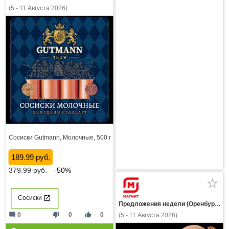
(5 - 11 Августа 2026)
Сосиски Gutmann, Молочные, 500 г
189.99 руб.
379.99
руб.
-50%
Сосиски
Предложения недели (Оренбургская область)
mode_comment
thumb_down
thumb_up
0
0
0
(5 - 11 Августа 2026)