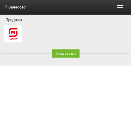
Залесово
Пере
Продукты
меню
Показать все