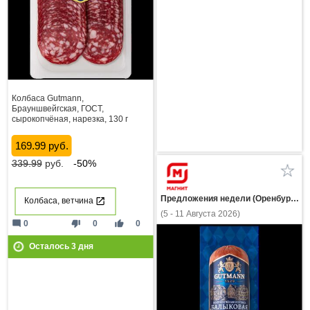
Колбаса Gutmann,
Брауншвейгская, ГОСТ,
сырокопчёная, нарезка, 130 г
169.99 руб.
339.99
руб.
-50%
Предложения недели (Оренбургская область)
Колбаса, ветчина
(5 - 11 Августа 2026)
mode_comment
thumb_down
thumb_up
0
0
0
Осталось
3
дня