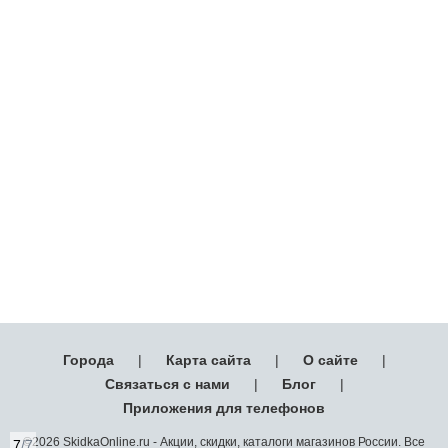
Города
|
Карта сайта
|
О сайте
|
Связаться с нами
|
Блог
|
Приложения для телефонов
©2026 SkidkaOnline.ru - Акции, скидки, каталоги магазинов России. Все
7
/7