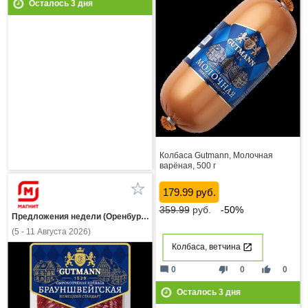
Осталось
3
дня
Колбаса Gutmann, Молочная
варёная, 500 г
179.99 руб.
359.99
руб.
-50%
Предложения недели (Оренбургская область)
(5 - 11 Августа 2026)
Колбаса, ветчина
mode_comment
thumb_down
thumb_up
0
0
0
Осталось
3
дня