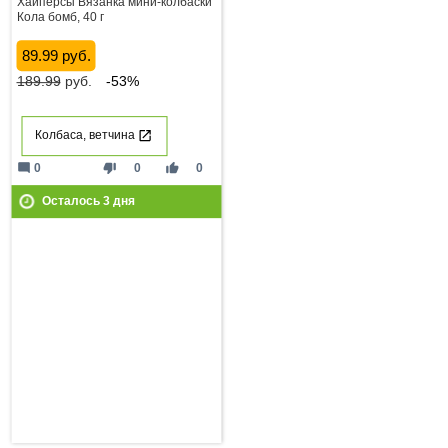
Хайперсы Вязанка мини-колбаски
Кола бомб, 40 г
89.99 руб.
189.99
руб.
-53%
Колбаса, ветчина
mode_comment
thumb_down
thumb_up
0
0
0
Осталось
3
дня