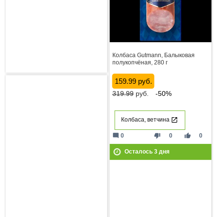
Колбаса Gutmann, Балыковая
полукопчёная, 280 г
159.99 руб.
319.99
руб.
-50%
Колбаса, ветчина
mode_comment
thumb_down
thumb_up
0
0
0
Осталось
3
дня