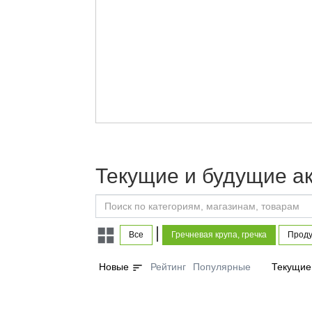
Текущие и будущие ак
|
Все
Гречневая крупа, гречка
Проду
sort
Новые
Рейтинг
Популярные
Текущие