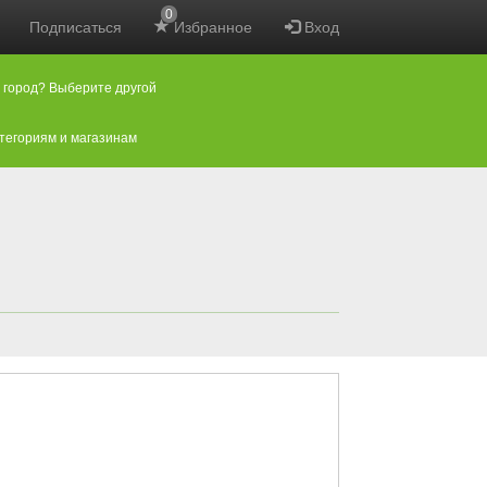
0
Подписаться
Избранное
Вход
 город? Выберите другой
атегориям и магазинам