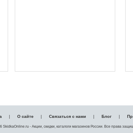
а
|
О сайте
|
Связаться с нами
|
Блог
|
Пр
 SkidkaOnline.ru - Акции, скидки, каталоги магазинов России. Все права защ