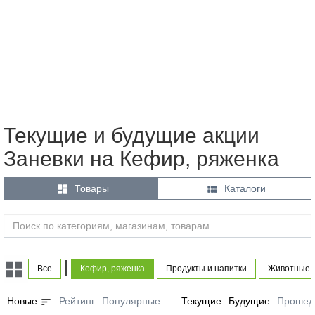
Текущие и будущие акции
Заневки на Кефир, ряженка


Товары
Каталоги
|
Все
Кефир, ряженка
Продукты и напитки
Животные и
sort
Новые
Рейтинг
Популярные
Текущие
Будущие
Прошед