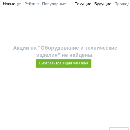
sort
Новые
Рейтинг
Популярные
Текущие
Будущие
Прошед
Акции на "Оборудование и технические
изделия" не найдены.
Смотреть все акции магазина