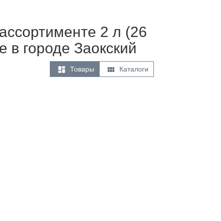
ассортименте 2 л (26
е в городе Заокский


Товары
Каталоги