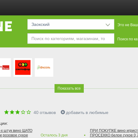
Заокский
Это не Ваш
Поиск по к
Показать все
е
40
отзывов
добавить в любимые
ции:
2-х штук вино ШАТО
ПРИ ПОКУПКЕ вино игри
и розовое сухое
Осталось
3
дня
ПРОСЕККО белое сухое 0,