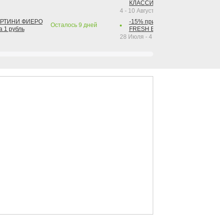
КЛАССИК КОЛА 1 л за 1 рубль
4 - 10 Августа 2026
АРТИНИ ФИЕРО
-15% при покупке от 2-х штук га
Осталось
9
дней
а 1 рубль
FRESH BAR КОЛА в ассортимент
28 Июля - 4 Октября 2026