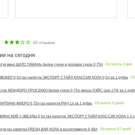
е
40
отзывов
ии на сегодня
Осталось
3
дня
 штук вино ШАТО ТАМАНЬ белое сухое и розовое сухое 0,75л
Ос
ОКЕР 0,5л газ напиток ЭКСПОРТ СТАЙЛ КЛАССИК КОЛА 0,5л за 1 рубль
тое МОНДОРО ПРОСЕККО белое сухое 0,75л чипсы ЛЭЙС сыр 170г за 1 рубл
Осталось
9
дней
РТИНИ ФИЕРО 0,75л газ напиток РИЧ 1л за 1 рубль
МЯНСКИЙ 3 ЗВЕЗДЫ 0,5л газ напиток ЭКСПОРТ СТАЙЛ КЛАССИК КОЛА 1 л за
Осталось
57
дней
 штук газ напиток FRESH BAR КОЛА в ассортименте 0,48л
6