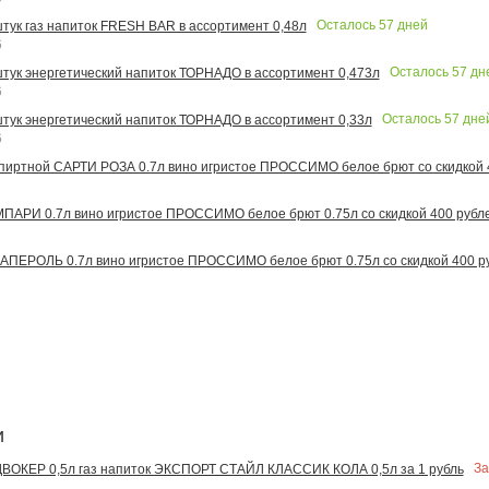
Осталось
57
дней
штук газ напиток FRESH BAR в ассортимент 0,48л
6
Осталось
57
дн
 штук энергетический напиток ТОРНАДО в ассортимент 0,473л
6
Осталось
57
дне
 штук энергетический напиток ТОРНАДО в ассортимент 0,33л
6
иртной САРТИ РОЗА 0.7л вино игристое ПРОССИМО белое брют со скидкой 
АРИ 0.7л вино игристое ПРОССИМО белое брют 0.75л со скидкой 400 рубл
ПЕРОЛЬ 0.7л вино игристое ПРОССИМО белое брют 0.75л со скидкой 400 р
и
За
ОКЕР 0,5л газ напиток ЭКСПОРТ СТАЙЛ КЛАССИК КОЛА 0,5л за 1 рубль