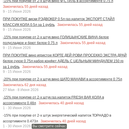
-15% при покупке от 2-х штук вино Ф-СТИЛЬ в ассортименте 0.75 л
Закончилась
55
дней назад
9 - 15 Июня 2026
ПРИ ПОКУПКЕ виски РЭДВОКЕР 0.5л газ.напиток ЭКСПОРТ СТАЙЛ
Закончилась
55
дней назад
КЛАССИК КОЛА 0.5л за 1 рубль
9 - 15 Июня 2026
-15% при покупке от 2-х штук вино ГОЛИЦЫНСКИЕ ВИНА белое
Закончилась
55
дней назад
полусладкое и брют белое 0.75 л
9 - 15 Июня 2026
ПРИ ПОКУПКЕ вино игристое КОРТЕ ДЕЙ РОВИ ПРОСЕККО ЭКСТРА ДРАЙ
белое сухое 0.75л набор конфет АДЕЛЬ С ЦЕЛЬНЫМ МИНДАЛЕМ 150 гр
Закончилась
55
дней назад
за 1 рубль
9 - 15 Июня 2026
-20% при покупке от 2-х штук вино ШАТО МАНАВИ в ассортименте 0.75л
Закончилась
62
дня назад
27 Мая - 8 Июня 2026
-15% при покупке от 2-х штук газ.напиток FRESH BAR КОЛА в
Закончилась
40
дней назад
ассортименте 0.48л
1 - 30 Июня 2026
-15% при покупке от 2-х штук энергетический напиток ТОРНАДО в
Закончилась
40
дней назад
ассортименте 0.473л
1 - 30 Июня 2026
Вы смотрите сейчас