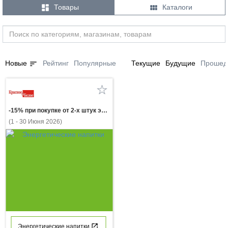


Товары
Каталоги
sort
Новые
Рейтинг
Популярные
Текущие
Будущие
Прошед
-15% при покупке от 2-х штук энергетический напиток ТОРНАДО в ассортименте 0.473л
(1 - 30 Июня 2026)
Энергетические напитки