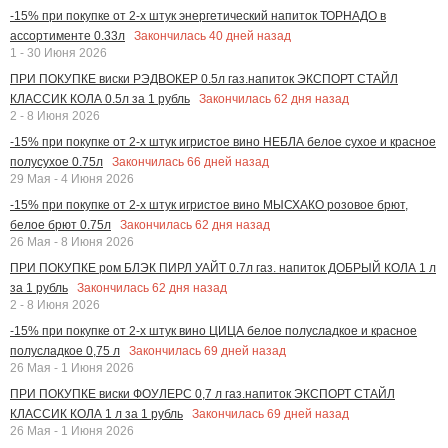
-15% при покупке от 2-х штук энергетический напиток ТОРНАДО в
Закончилась
40
дней назад
ассортименте 0.33л
1 - 30 Июня 2026
ПРИ ПОКУПКЕ виски РЭДВОКЕР 0.5л газ.напиток ЭКСПОРТ СТАЙЛ
Закончилась
62
дня назад
КЛАССИК КОЛА 0.5л за 1 рубль
2 - 8 Июня 2026
-15% при покупке от 2-х штук игристое вино НЕБЛА белое сухое и красное
Закончилась
66
дней назад
полусухое 0.75л
29 Мая - 4 Июня 2026
-15% при покупке от 2-х штук игристое вино МЫСХАКО розовое брют,
Закончилась
62
дня назад
белое брют 0.75л
26 Мая - 8 Июня 2026
ПРИ ПОКУПКЕ ром БЛЭК ПИРЛ УАЙТ 0.7л газ. напиток ДОБРЫЙ КОЛА 1 л
Закончилась
62
дня назад
за 1 рубль
2 - 8 Июня 2026
-15% при покупке от 2-х штук вино ЦИЦА белое полусладкое и красное
Закончилась
69
дней назад
полусладкое 0,75 л
26 Мая - 1 Июня 2026
ПРИ ПОКУПКЕ виски ФОУЛЕРС 0,7 л газ.напиток ЭКСПОРТ СТАЙЛ
Закончилась
69
дней назад
КЛАССИК КОЛА 1 л за 1 рубль
26 Мая - 1 Июня 2026