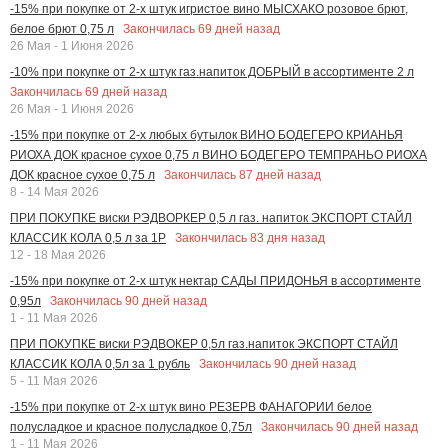
-15% при покупке от 2-х штук игристое вино МЫСХАКО розовое брют,
Закончилась
69
дней назад
белое брют 0,75 л
26 Мая - 1 Июня 2026
-10% при покупке от 2-х штук газ.напиток ДОБРЫЙ в ассортименте 2 л
Закончилась
69
дней назад
26 Мая - 1 Июня 2026
-15% при покупке от 2-х любых бутылок ВИНО БОДЕГЕРО КРИАНЬЯ
РИОХА ДОК красное сухое 0,75 л ВИНО БОДЕГЕРО ТЕМПРАНЬО РИОХА
Закончилась
87
дней назад
ДОК красное сухое 0,75 л
8 - 14 Мая 2026
ПРИ ПОКУПКЕ виски РЭДВОРКЕР 0,5 л газ. напиток ЭКСПОРТ СТАЙЛ
Закончилась
83
дня назад
КЛАССИК КОЛА 0,5 л за 1Р
12 - 18 Мая 2026
-15% при покупке от 2-х штук нектар САДЫ ПРИДОНЬЯ в ассортименте
Закончилась
90
дней назад
0,95л
1 - 11 Мая 2026
ПРИ ПОКУПКЕ виски РЭДВОКЕР 0,5л газ.напиток ЭКСПОРТ СТАЙЛ
Закончилась
90
дней назад
КЛАССИК КОЛА 0,5л за 1 рубль
5 - 11 Мая 2026
-15% при покупке от 2-х штук вино РЕЗЕРВ ФАНАГОРИИ белое
Закончилась
90
дней назад
полусладкое и красное полусладкое 0,75л
1 - 11 Мая 2026