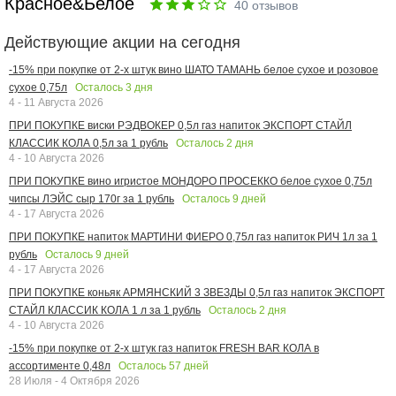
Красное&Белое
40
отзывов
Действующие акции на сегодня
-15% при покупке от 2-х штук вино ШАТО ТАМАНЬ белое сухое и розовое
Осталось
3
дня
сухое 0,75л
4 - 11 Августа 2026
ПРИ ПОКУПКЕ виски РЭДВОКЕР 0,5л газ напиток ЭКСПОРТ СТАЙЛ
Осталось
2
дня
КЛАССИК КОЛА 0,5л за 1 рубль
4 - 10 Августа 2026
ПРИ ПОКУПКЕ вино игристое МОНДОРО ПРОСЕККО белое сухое 0,75л
Осталось
9
дней
чипсы ЛЭЙС сыр 170г за 1 рубль
4 - 17 Августа 2026
ПРИ ПОКУПКЕ напиток МАРТИНИ ФИЕРО 0,75л газ напиток РИЧ 1л за 1
Осталось
9
дней
рубль
4 - 17 Августа 2026
ПРИ ПОКУПКЕ коньяк АРМЯНСКИЙ 3 ЗВЕЗДЫ 0,5л газ напиток ЭКСПОРТ
Осталось
2
дня
СТАЙЛ КЛАССИК КОЛА 1 л за 1 рубль
4 - 10 Августа 2026
-15% при покупке от 2-х штук газ напиток FRESH BAR КОЛА в
Осталось
57
дней
ассортименте 0,48л
28 Июля - 4 Октября 2026