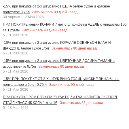
-15% при покупке от 2-х штук вино НЕБЛА белое сухое и красное
Закончилась
89
дней назад
полусухое 0,75л
30 Апреля - 12 Мая 2026
ПРИ ПОКУПКЕ коньяк КОЧАРИ 7 лет 0,5л конфеты АДЕЛЬ с миндалем 150г
Закончилась
90
дней назад
за 1 рубль
5 - 11 Мая 2026
-10% при покупке от 2-х штук вино КОРАЛЛЕ СОВИНЬОН БЛАН И
Закончилась
90
дней назад
ШАРДОНЕ белое сухое ,75л
5 - 11 Мая 2026
-15% при покупке от 2-х штук вино ЦВЕТОЧНАЯ ДОЛИНА ТАМАНИ в
Закончилась
90
дней назад
ассортименте 0,75л
5 - 11 Мая 2026
-15% ПРИ ПОКУПКЕ ОТ 2-Х ШТУК ВИНО ГОЛИЦЫНСКИЕ ВИНА белое
Закончилась
90
дней назад
полусладкое и брют 0,75 л
5 - 11 Мая 2026
ПРИ ПОКУПКЕ РОМ БЛЭК ПИРЛ УАЙТ 0,7 л ГАЗ. НАПИТОК ЭКСПОРТ
Закончилась
83
дня назад
СТАЙЛ КЛАССИК КОЛА 1 л за 1₽
5 - 18 Мая 2026