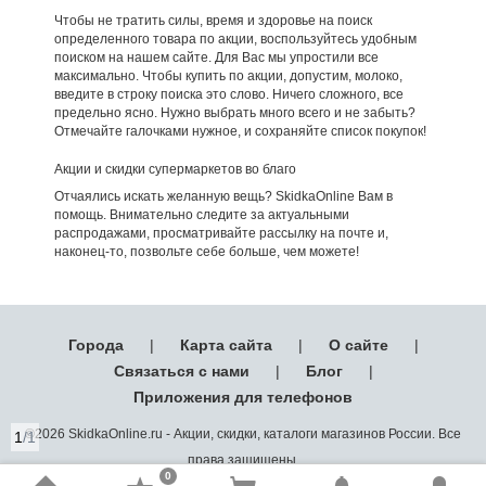
Чтобы не тратить силы, время и здоровье на поиск
определенного товара по акции, воспользуйтесь удобным
поиском на нашем сайте. Для Вас мы упростили все
максимально. Чтобы купить по акции, допустим, молоко,
введите в строку поиска это слово. Ничего сложного, все
предельно ясно. Нужно выбрать много всего и не забыть?
Отмечайте галочками нужное, и сохраняйте список покупок!
Акции и скидки супермаркетов во благо
Отчаялись искать желанную вещь? SkidkaOnline Вам в
помощь. Внимательно следите за актуальными
распродажами, просматривайте рассылку на почте и,
наконец-то, позвольте себе больше, чем можете!
Города
|
Карта сайта
|
О сайте
|
Связаться с нами
|
Блог
|
Приложения для телефонов
©2026 SkidkaOnline.ru - Акции, скидки, каталоги магазинов России. Все
1
/1
права защищены.
0