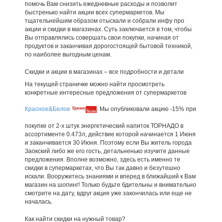
помочь Вам снизить ежедневные расходы и позволит
быстренько найти акции всех супермаркетов. Мы
тщательнейшим образом отыскали и собрали инфу про
акции и скидки в магазинах. Суть заключается в том, чтобы
Вы отправлялись совершать свои покупки, начиная от
продуктов и заканчивая дорогостоящей бытовой техникой,
по наиболее выгодным ценам.
Скидки и акции в магазинах – все подробности и детали
На текущей страничке можно найти просмотреть
конкретные интересные предложения от супермаркетов
Красное&Белое
. Мы опубликовали акцию -15% при
покупке от 2-х штук энергетический напиток ТОРНАДО в
ассортименте 0.473л, действие которой начинается 1 Июня
и заканчивается 30 Июня. Поэтому если Вы житель города
Заокский либо же его гость, детальненько изучите данные
предложения. Вполне возможно, здесь есть именно те
скидки в супермаркетах, что Вы так давно и безутешно
искали. Вооружитесь знаниями и вперед в ближайший к Вам
магазин на шопинг! Только будьте бдительны и внимательно
смотрите на дату, вдруг акция уже закончилась или еще не
началась.
Как найти скидки на нужный товар?