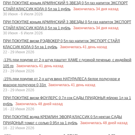
ПРИ ПОКУПКЕ коньяк АРМЯНСКИЙ 5 ЗВЕЗД 0,5л газ напиток ЭКСПОРТ
Закончилась
34
дня назад
СТАЙЛ КЛАССИК КОЛА 0,5л за 1 рубль
30 Июня - 6 Июля 2026
ПРИ ПОКУПКЕ коньяк АРМЯНСКИЙ 3 ЗВЕЗДЫ 0,5л газ напиток ЭКСПОРТ
Закончилась
34
дня назад
СТАЙЛ КЛАССИК КОЛА 0,5л за 1 рубль
30 Июня - 6 Июля 2026
ПРИ ПОКУПКЕ виски РЭДВОКЕР 0,5л газ напиток ЭКСПОРТ СТАЙЛ
Закончилась
41
день назад
КЛАССИК КОЛА 0,5л за 1 рубль
22 - 29 Июня 2026
-13% при покупке от 2-х штук паштет ХАМЕ с гусиной печенью, с индейкой
Закончилась
41
день назад
105 гр
23 - 29 Июня 2026
-15% при покупке от 2-х штук вино НАТУРАЛЕСА белое полусухое и
Закончилась
41
день назад
красное полусухое 0,33л
23 - 29 Июня 2026
ПРИ ПОКУПКЕ виски ФОУЛЕРС 0.7л сок САДЫ ПРИДОНЬЯ яблоко 1л за 1
Закончилась
48
дней назад
рубль
16 - 22 Июня 2026
ПРИ ПОКУПКЕ водка КРЕМЛИН ЭВОРД КЛАССИК 0.5л нектар САДЫ
Закончилась
48
дней назад
ПРИДОНЬЯ томат с солью 0.95л за 1 рубль
16 - 22 Июня 2026