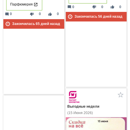
Парфюмерия
mode_comment
thumb_down
thumb_up
0
0
0
mode_comment
thumb_down
thumb_up
0
0
0
Закончилась
56
дней назад
Закончилась
65
дней назад
Выгодные недели
(15 Июня 2026)