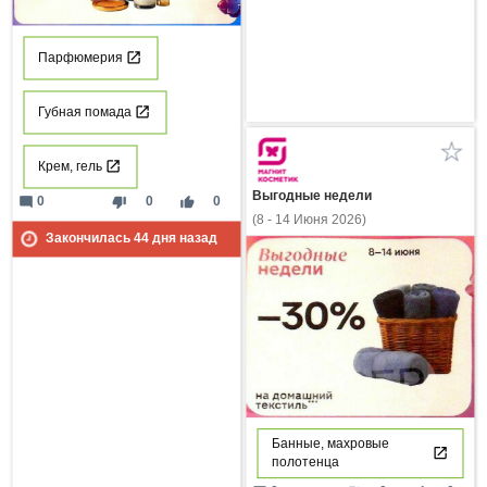
Парфюмерия
Губная помада
Крем, гель
Выгодные недели
mode_comment
thumb_down
thumb_up
0
0
0
(8 - 14 Июня 2026)
Закончилась
44
дня назад
Банные, махровые
полотенца