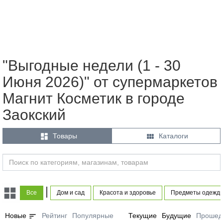
"Выгодные недели (1 - 30
Июня 2026)" от супермаркетов
Магнит Косметик в городе
Заокский


Товары
Каталоги
|
Все
Дом и сад
Красота и здоровье
Предметы одежды
sort
Новые
Рейтинг
Популярные
Текущие
Будущие
Прошед