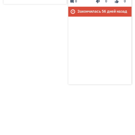
mode_comment
thumb_down
thumb_up
0
0
0
Закончилась
56
дней назад