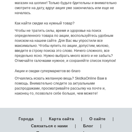
магазин на шопинг! Только будьте бдительны и внимательно
смотрите на дату, вдруг акция уже закончилась или еще не
началась.
Как найти скидки на нужный товар?
Чтобы не тратить силы, время и здоровье на поиск
определенного товара по акции, воспользуйтесь удобным
поиском на нашем сайте. Для Вас мы упростили все
максимально. Чтобы купить по акции, допустим, молоко,
введите в строку поиска это слово. Ничего сложного, все
предельно ясно. Нужно выбрать много всего и не забыть?
Отмечайте галочками нужное, и сохраняйте список покупок!
Акции и скидки супермаркетов во благо
Отчаялись искать желанную вещь? SkidkaOnline Вам в
помощь. Внимательно следите за актуальными
распродажами, просматривайте рассылку на почте и,
наконец-то, позвольте себе больше, чем можете!
Города
|
Карта сайта
|
О сайте
|
Связаться с нами
|
Блог
|