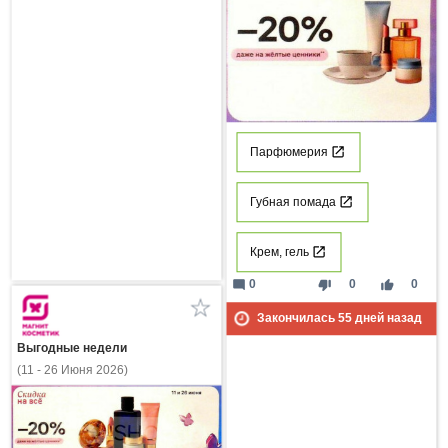
Парфюмерия
Губная помада
Крем, гель
mode_comment
thumb_down
thumb_up
0
0
0
Закончилась
55
дней назад
Выгодные недели
(11 - 26 Июня 2026)