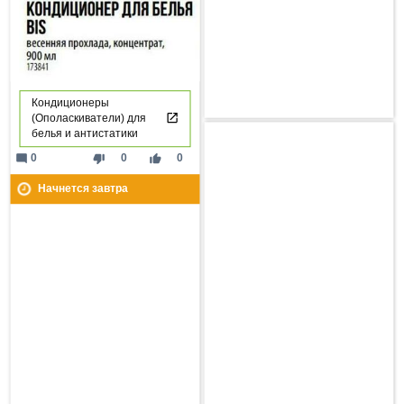
Кондиционеры
(Ополаскиватели) для
белья и антистатики
mode_comment
thumb_down
thumb_up
0
0
0
Начнется завтра