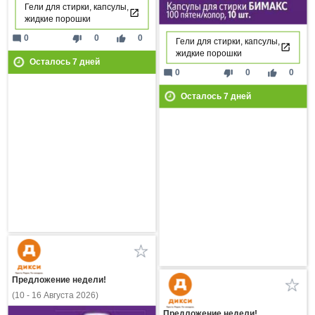
Гели для стирки, капсулы,
жидкие порошки
mode_comment
thumb_down
thumb_up
0
0
0
Гели для стирки, капсулы,
жидкие порошки
Осталось
7
дней
mode_comment
thumb_down
thumb_up
0
0
0
Осталось
7
дней
Предложение недели!
(10 - 16 Августа 2026)
Предложение недели!