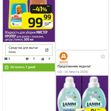
Средства для мытья
пола
mode_comment
thumb_down
thumb_up
0
0
0
Предложение недели!
Осталось
7
дней
(10 - 16 Августа 2026)