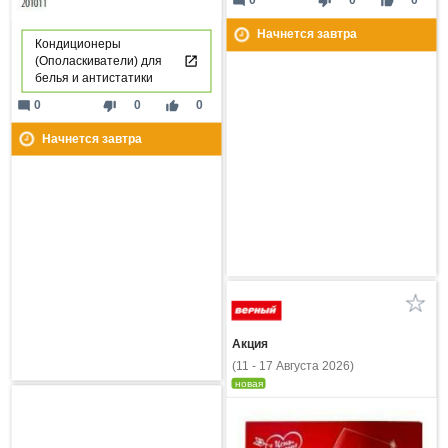
mode_comment
thumb_down
thumb_up
0
0
0
Начнется завтра
Кондиционеры
(Ополаскиватели) для
белья и антистатики
mode_comment
thumb_down
thumb_up
0
0
0
Начнется завтра
Акция
(11 - 17 Августа 2026)
новая