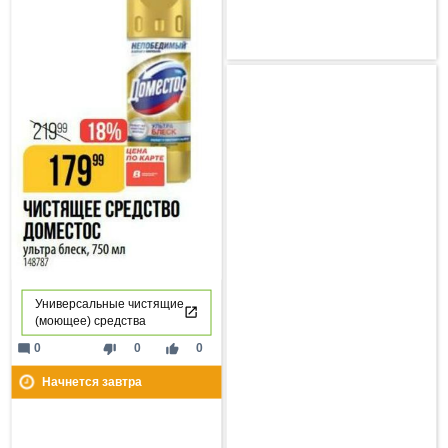
Универсальные чистящие
(моющее) средства
mode_comment
thumb_down
thumb_up
0
0
0
Начнется завтра