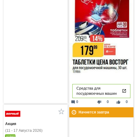
Средства для
посудомоечных машин
mode_comment
thumb_down
thumb_up
0
0
0
Начнется завтра
Акция
(11 - 17 Августа 2026)
новая