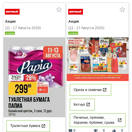
Акция
Акция
(11 - 17 Августа 2026)
(11 - 17 Августа 2026)
новая
новая
Орехи и семечки
Кетчуп
Печенье, пряники,
баранки, бублики, сушка
Туалетная бумага
mode_comment
thumb_down
thumb_up
0
0
0