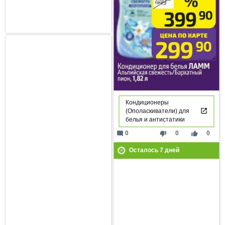
Кондиционеры
(Ополаскиватели) для
белья и антистатики
mode_comment
thumb_down
thumb_up
0
0
0
Осталось
7
дней