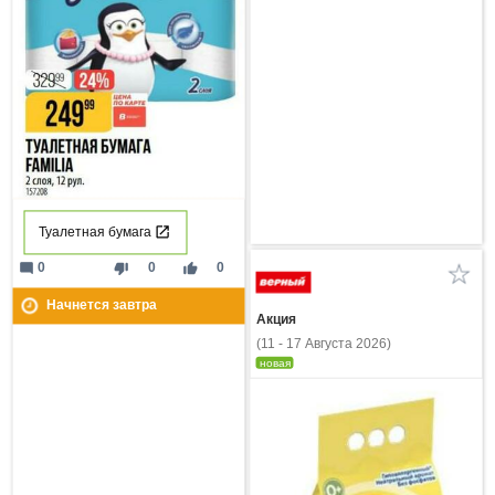
Туалетная бумага
mode_comment
thumb_down
thumb_up
0
0
0
Начнется завтра
Акция
(11 - 17 Августа 2026)
новая