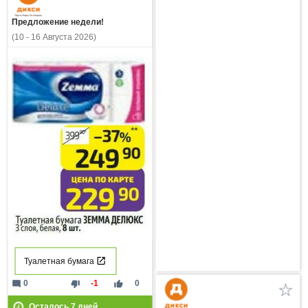
Предложение недели!
(10 - 16 Августа 2026)
Туалетная бумага
mode_comment
thumb_down
thumb_up
0
-1
0
Осталось
7
дней