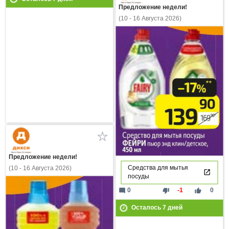
Предложение недели!
(10 - 16 Августа 2026)
Предложение недели!
Средства для мытья
(10 - 16 Августа 2026)
посуды
mode_comment
thumb_down
thumb_up
0
-1
0
Осталось
7
дней