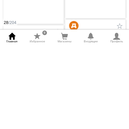
28
/204
0
Товары недели
Главная
Избранное
Магазины
Входящие
Профиль
Скидки
(10 - 16 Августа 2026)
(6 - 12 Августа 2026)
Средство для мытья посуды Fairy
Апельсин и лимонник, 450мл