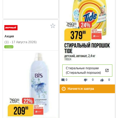
Акция
(11 - 17 Августа 2026)
новая
Стиральные порошки
(Стиральный порошок)
mode_comment
thumb_down
thumb_up
0
0
0
Начнется завтра