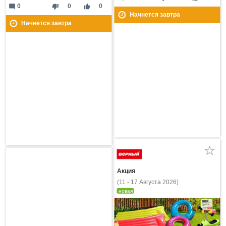
mode_comment
thumb_down
thumb_up
0
0
0
Начнется завтра
Начнется завтра
Акция
(11 - 17 Августа 2026)
новая