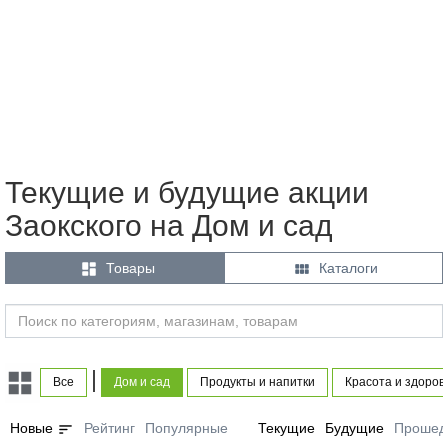
Текущие и будущие акции
Заокского на Дом и сад


Товары
Каталоги
|
Все
Дом и сад
Продукты и напитки
Красота и здоров
sort
Новые
Рейтинг
Популярные
Текущие
Будущие
Прошед