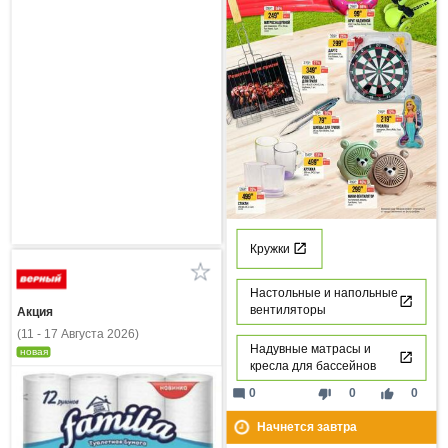
Кружки
Настольные и напольные
вентиляторы
Акция
(11 - 17 Августа 2026)
Надувные матрасы и
новая
кресла для бассейнов
mode_comment
thumb_down
thumb_up
0
0
0
Начнется завтра