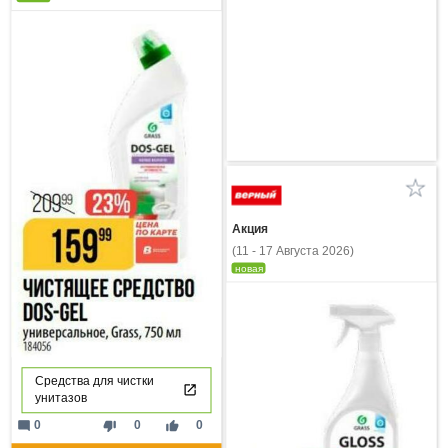
Акция
(11 - 17 Августа 2026)
новая
Средства для чистки
унитазов
mode_comment
thumb_down
thumb_up
0
0
0