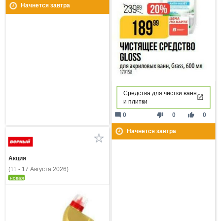
Начнется завтра
Средства для чистки ванн
и плитки
mode_comment
thumb_down
thumb_up
0
0
0
Начнется завтра
Акция
(11 - 17 Августа 2026)
новая