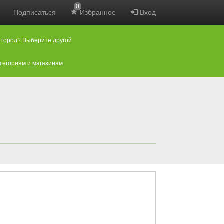
0
Подписаться
Избранное
Вход
 город? Выберите другой
атегориям и магазинам