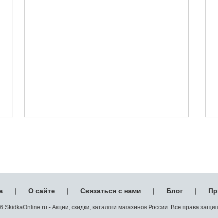
а
|
О сайте
|
Связаться с нами
|
Блог
|
Пр
 SkidkaOnline.ru - Акции, скидки, каталоги магазинов России. Все права защ