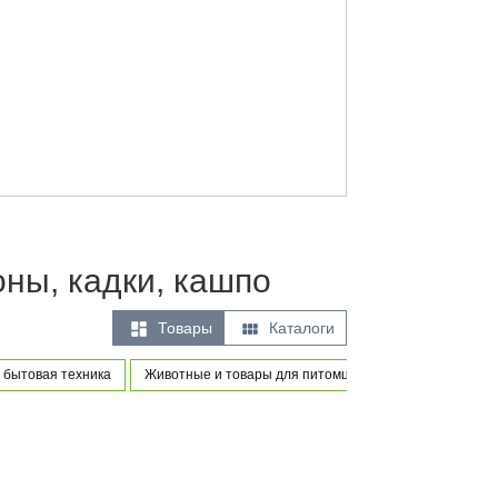
оны, кадки, кашпо


Товары
Каталоги
 бытовая техника
Животные и товары для питомцев
Товары для нов