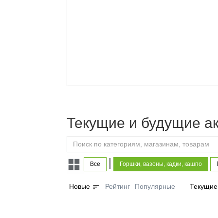
Текущие и будущие ак
|
Все
Горшки, вазоны, кадки, кашпо
sort
Новые
Рейтинг
Популярные
Текущие