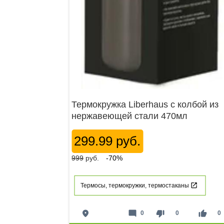
Термокружка Liberhaus с колбой из
нержавеющей стали 470мл
299.99 руб.
999
руб.
-70%
Термосы, термокружки, термостаканы
place
mode_comment
thumb_down
thumb_up
0
0
0