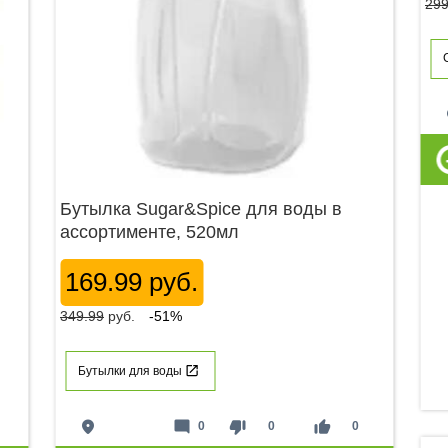
299
p
Бутылка Sugar&Spice для воды в
ассортименте, 520мл
169.99 руб.
349.99
руб.
-51%
Бутылки для воды
place
mode_comment
thumb_down
thumb_up
0
0
0