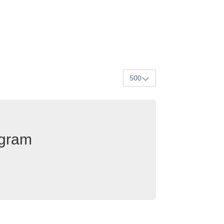
500
egram