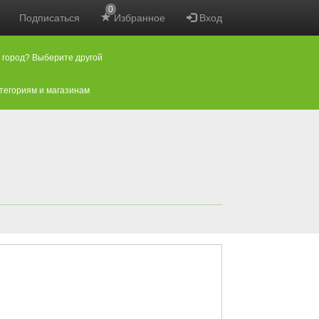
0
Подписаться
Избранное
Вход
 город? Выберите другой
атегориям и магазинам