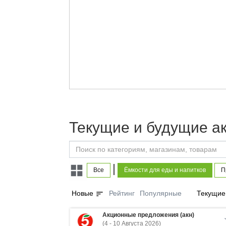
Текущие и будущие ак
|
Все
Ёмкости для еды и напитков
П
sort
Новые
Рейтинг
Популярные
Текущие
Акционные предложения (акн)
(4 - 10 Августа 2026)