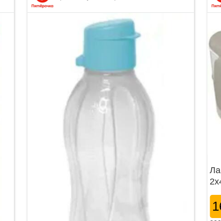
Ла
2х
1