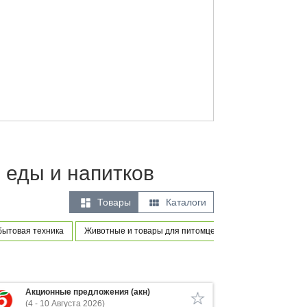
 еды и напитков


Товары
Каталоги
бытовая техника
Животные и товары для питомцев
Товары для ново
Акционные предложения (акн)
(4 - 10 Августа 2026)