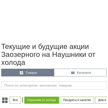
Текущие и будущие акции
Заозерного на Наушники от
холода


Товары
Каталоги
|
Все
Наушники от холода
Продукты и напитки
Дом и 