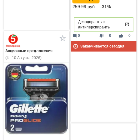
259.99
руб.
-31%
Дезодоранты и
антиперспиранты
mode_comment
thumb_down
thumb_up
0
0
0
Заканчивается сегодня
Акционные предложения
(4 - 10 Августа 2026)