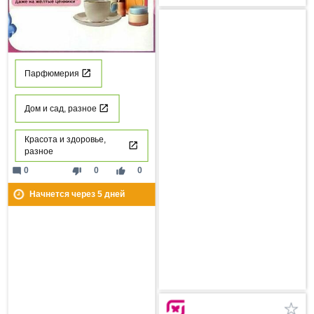
Парфюмерия
Дом и сад, разное
Красота и здоровье,
разное
mode_comment
thumb_down
thumb_up
0
0
0
Начнется через
5
дней