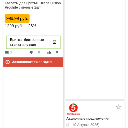
Кассеты для бритья Gillette Fusion
Proglide сменные 2шт.
999.99 руб.
1299
руб.
-23%
Бритвы, бритвенные
станки и лезвия
mode_comment
thumb_down
thumb_up
0
0
0
Заканчивается сегодня
Акционные предложения
(4 - 10 Августа 2026)