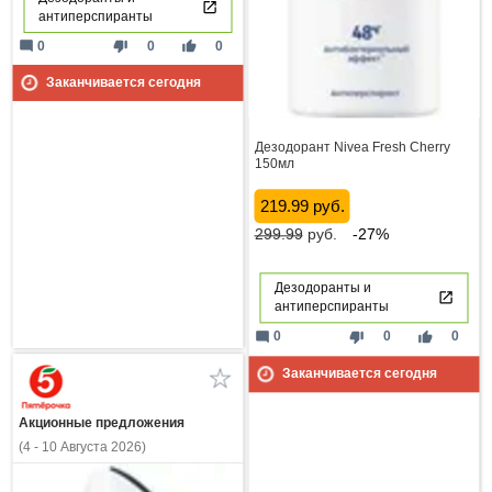
антиперспиранты
mode_comment
thumb_down
thumb_up
0
0
0
Заканчивается сегодня
Дезодорант Nivea Fresh Cherry
150мл
219.99 руб.
299.99
руб.
-27%
Дезодоранты и
антиперспиранты
mode_comment
thumb_down
thumb_up
0
0
0
Заканчивается сегодня
Акционные предложения
(4 - 10 Августа 2026)