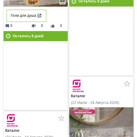
Осталось
9
дней
Гели для душа
mode_comment
thumb_down
thumb_up
0
0
0
Осталось
9
дней
Каталог
(22 Июля - 18 Августа 2026)
Каталог