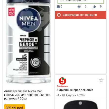
mode_comment
thumb_down
thumb_up
0
0
0
Заканчивается сегодня
Акционные предложения
Антиперспирант Nivea Men
Невидимый для чёрного и белого
(4 - 10 Августа 2026)
роликовый 50мл
289.99 руб.