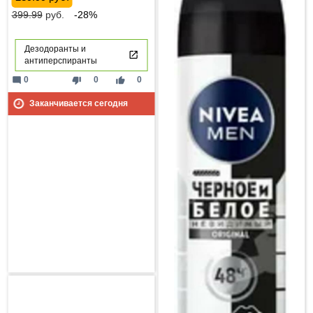
399.99
руб.
-28%
Дезодоранты и
антиперспиранты
mode_comment
thumb_down
thumb_up
0
0
0
Заканчивается сегодня