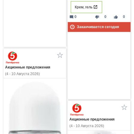
Крем, гель
mode_comment
thumb_down
thumb_up
0
0
0
Заканчивается сегодня
Акционные предложения
(4 - 10 Августа 2026)
Акционные предложения
(4 - 10 Августа 2026)