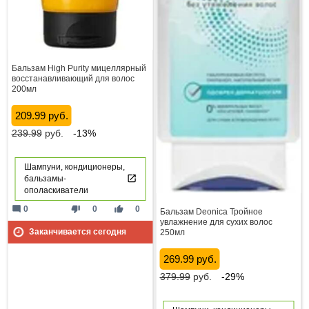
Бальзам High Purity мицеллярный
восстанавливающий для волос
200мл
209.99 руб.
239.99
руб.
-13%
Шампуни, кондиционеры,
бальзамы-
ополаскиватели
mode_comment
thumb_down
thumb_up
0
0
0
Бальзам Deonica Тройное
увлажнение для сухих волос
Заканчивается сегодня
250мл
269.99 руб.
379.99
руб.
-29%