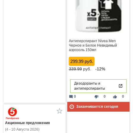
Антиперспирант Nivea Men
Черное и Белое Невидимый
аэрозоль 150мл
299.99 руб.
339.99
руб.
-12%
Дезодоранты и
антиперспиранты
mode_comment
thumb_down
thumb_up
0
0
0
Заканчивается сегодня
Акционные предложения
(4 - 10 Августа 2026)