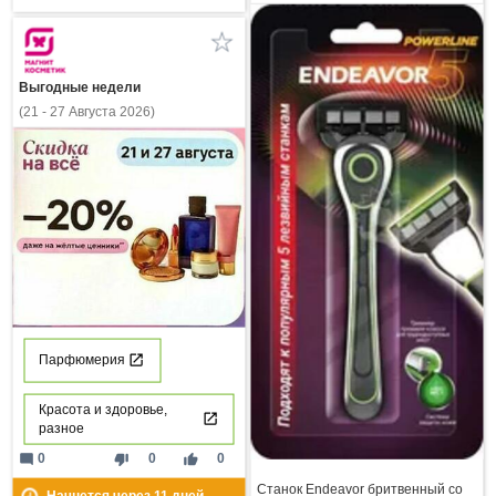
Выгодные недели
(21 - 27 Августа 2026)
Парфюмерия
Красота и здоровье,
разное
mode_comment
thumb_down
thumb_up
0
0
0
Станок Endeavor бритвенный со
Начнется через
11
дней