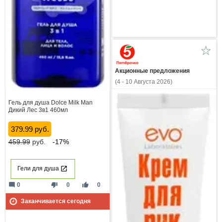
Акционные предложения
(4 - 10 Августа 2026)
Гель для душа Dolce Milk Man
Дикий Лес 3в1 460мл
379.99 руб.
459.99
руб.
-17%
Гели для душа
mode_comment
thumb_down
thumb_up
0
0
0
Заканчивается сегодня