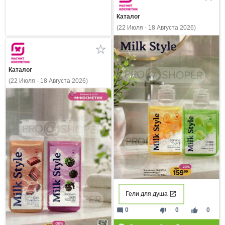
Каталог
(22 Июля - 18 Августа 2026)
Каталог
(22 Июля - 18 Августа 2026)
Гели для душа
mode_comment
thumb_down
thumb_up
0
0
0