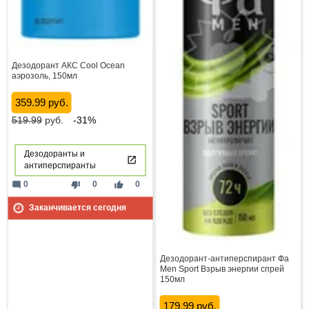
Дезодорант АКС Cool Ocean
аэрозоль, 150мл
359.99 руб.
519.99
руб.
-31%
Дезодоранты и
антиперспиранты
mode_comment
thumb_down
thumb_up
0
0
0
Заканчивается сегодня
Дезодорант-антиперспирант Фа
Men Sport Взрыв энергии спрей
150мл
179.99 руб.