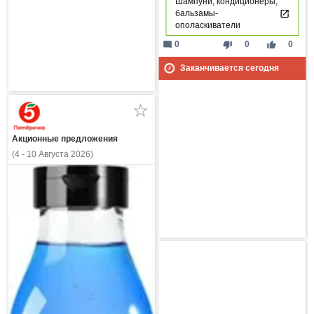
Шампуни, кондиционеры,
бальзамы-
ополаскиватели
mode_comment
thumb_down
thumb_up
0
0
0
Заканчивается сегодня
Акционные предложения
(4 - 10 Августа 2026)