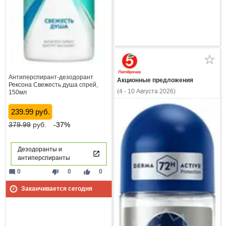
Антиперспирант-дезодорант
Акционные предложения
Рексона Свежесть душа спрей,
(4 - 10 Августа 2026)
150мл
239.99 руб.
379.99
руб.
-37%
Дезодоранты и
антиперспиранты
mode_comment
thumb_down
thumb_up
0
0
0
Заканчивается сегодня