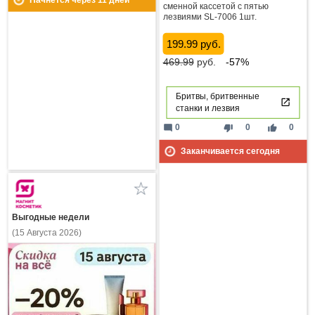
сменной кассетой с пятью
лезвиями SL-7006 1шт.
199.99 руб.
469.99
руб.
-57%
Бритвы, бритвенные
станки и лезвия
mode_comment
thumb_down
thumb_up
0
0
0
Заканчивается сегодня
Выгодные недели
(15 Августа 2026)