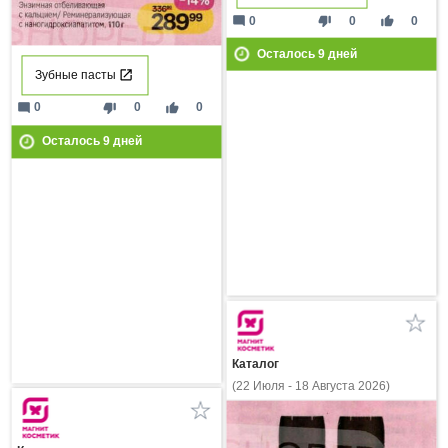
mode_comment
thumb_down
thumb_up
0
0
0
Осталось
9
дней
Зубные пасты
mode_comment
thumb_down
thumb_up
0
0
0
Осталось
9
дней
Каталог
(22 Июля - 18 Августа 2026)