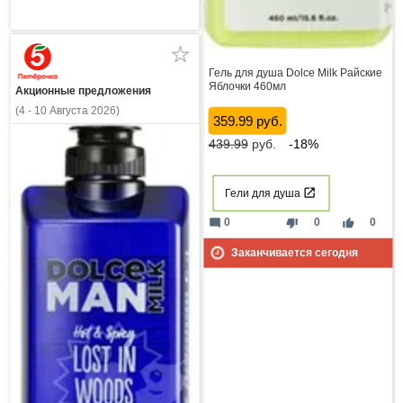
Гель для душа Dolce Milk Райские
Яблочки 460мл
Акционные предложения
(4 - 10 Августа 2026)
359.99 руб.
439.99
руб.
-18%
Гели для душа
mode_comment
thumb_down
thumb_up
0
0
0
Заканчивается сегодня