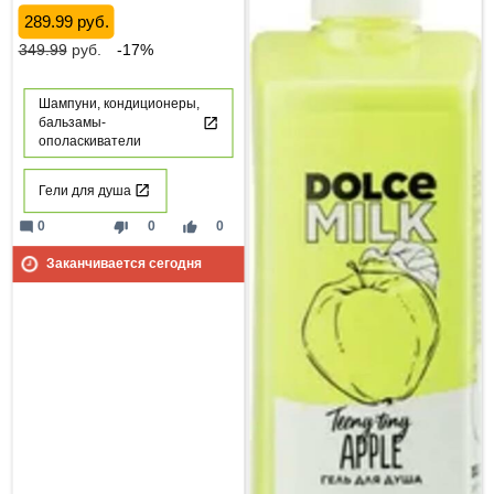
289.99 руб.
349.99
руб.
-17%
Шампуни, кондиционеры,
бальзамы-
ополаскиватели
Гели для душа
mode_comment
thumb_down
thumb_up
0
0
0
Заканчивается сегодня