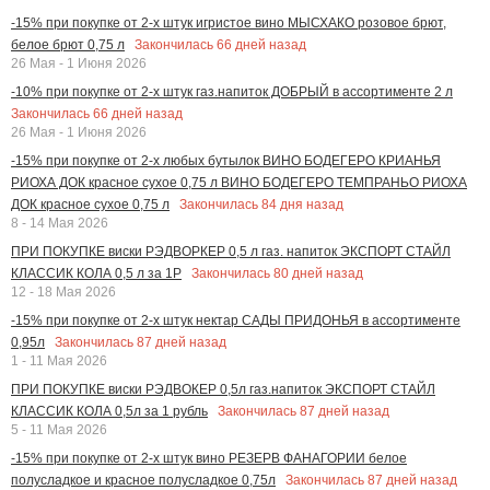
-15% при покупке от 2-х штук игристое вино МЫСХАКО розовое брют,
Закончилась
66
дней назад
белое брют 0,75 л
26 Мая - 1 Июня 2026
-10% при покупке от 2-х штук газ.напиток ДОБРЫЙ в ассортименте 2 л
Закончилась
66
дней назад
26 Мая - 1 Июня 2026
-15% при покупке от 2-х любых бутылок ВИНО БОДЕГЕРО КРИАНЬЯ
РИОХА ДОК красное сухое 0,75 л ВИНО БОДЕГЕРО ТЕМПРАНЬО РИОХА
Закончилась
84
дня назад
ДОК красное сухое 0,75 л
8 - 14 Мая 2026
ПРИ ПОКУПКЕ виски РЭДВОРКЕР 0,5 л газ. напиток ЭКСПОРТ СТАЙЛ
Закончилась
80
дней назад
КЛАССИК КОЛА 0,5 л за 1Р
12 - 18 Мая 2026
-15% при покупке от 2-х штук нектар САДЫ ПРИДОНЬЯ в ассортименте
Закончилась
87
дней назад
0,95л
1 - 11 Мая 2026
ПРИ ПОКУПКЕ виски РЭДВОКЕР 0,5л газ.напиток ЭКСПОРТ СТАЙЛ
Закончилась
87
дней назад
КЛАССИК КОЛА 0,5л за 1 рубль
5 - 11 Мая 2026
-15% при покупке от 2-х штук вино РЕЗЕРВ ФАНАГОРИИ белое
Закончилась
87
дней назад
полусладкое и красное полусладкое 0,75л