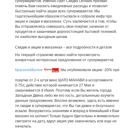
супермаркетов. Именно сайт Скидка Онлайн призван
помочь Вам снизить ежедневные расходы и позволит
быстренько найти акции всех супермаркетов. Мы
тщательнейшим образом отыскали и собрали инфу про
акции и скидки в магазинах. Суть заключается в том, чтобы
Вы отправлялись совершать свои покупки, начиная от
продуктов и заканчивая дорогостоящей бытовой техникой,
по наиболее выгодным ценам.
Скидки и акции в магазинах – все подробности и детали
На текущей страничке можно найти просмотреть
конкретные интересные предложения от супермаркетов
Красное&Белое
. Мы опубликовали акцию -20% при
покупке от 2-х штук вино ШАТО МАНАВИ в ассортименте
0.75л, действие которой начинается 27 Мая и
заканчивается 8 Июня. Поэтому если Вы житель города
Западная Двина либо же его гость, детальненько изучите
данные предложения. Вполне возможно, здесь есть именно
те скидки в супермаркетах, что Вы так давно и безутешно
искали. Вооружитесь знаниями и вперед в ближайший к Вам
магазин на шопинг! Только будьте бдительны и внимательно
смотрите на дату, вдруг акция уже закончилась или еще не
началась.