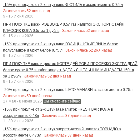
-15% при покупке от 2-х штук вино Ф-СТИЛЬ в ассортименте 0.75 л
Закончилась
52
дня назад
9 - 15 Июня 2026
ПРИ ПОКУПКЕ виски РЭДВОКЕР 0.5л газ.напиток ЭКСПОРТ СТАЙЛ
Закончилась
52
дня назад
КЛАССИК КОЛА 0.5л за 1 рубль
9 - 15 Июня 2026
-15% при покупке от 2-х штук вино ГОЛИЦЫНСКИЕ ВИНА белое
Закончилась
52
дня назад
полусладкое и брют белое 0.75 л
9 - 15 Июня 2026
ПРИ ПОКУПКЕ вино игристое КОРТЕ ДЕЙ РОВИ ПРОСЕККО ЭКСТРА ДРАЙ
белое сухое 0.75л набор конфет АДЕЛЬ С ЦЕЛЬНЫМ МИНДАЛЕМ 150 гр
Закончилась
52
дня назад
за 1 рубль
9 - 15 Июня 2026
-20% при покупке от 2-х штук вино ШАТО МАНАВИ в ассортименте 0.75л
Закончилась
59
дней назад
27 Мая - 8 Июня 2026
Вы смотрите сейчас
-15% при покупке от 2-х штук газ.напиток FRESH BAR КОЛА в
Закончилась
37
дней назад
ассортименте 0.48л
1 - 30 Июня 2026
-15% при покупке от 2-х штук энергетический напиток ТОРНАДО в
Закончилась
37
дней назад
ассортименте 0.473л