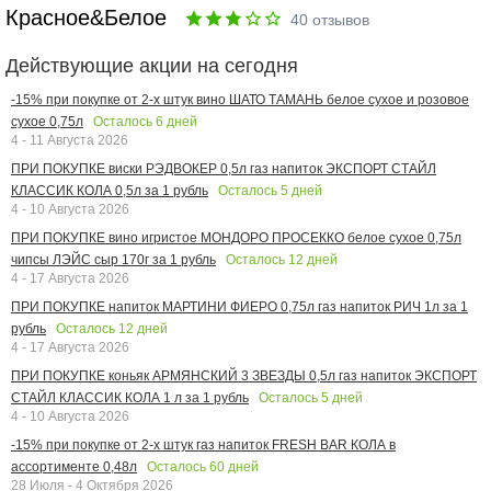
Красное&Белое
40
отзывов
Действующие акции на сегодня
-15% при покупке от 2-х штук вино ШАТО ТАМАНЬ белое сухое и розовое
Осталось
6
дней
сухое 0,75л
4 - 11 Августа 2026
ПРИ ПОКУПКЕ виски РЭДВОКЕР 0,5л газ напиток ЭКСПОРТ СТАЙЛ
Осталось
5
дней
КЛАССИК КОЛА 0,5л за 1 рубль
4 - 10 Августа 2026
ПРИ ПОКУПКЕ вино игристое МОНДОРО ПРОСЕККО белое сухое 0,75л
Осталось
12
дней
чипсы ЛЭЙС сыр 170г за 1 рубль
4 - 17 Августа 2026
ПРИ ПОКУПКЕ напиток МАРТИНИ ФИЕРО 0,75л газ напиток РИЧ 1л за 1
Осталось
12
дней
рубль
4 - 17 Августа 2026
ПРИ ПОКУПКЕ коньяк АРМЯНСКИЙ 3 ЗВЕЗДЫ 0,5л газ напиток ЭКСПОРТ
Осталось
5
дней
СТАЙЛ КЛАССИК КОЛА 1 л за 1 рубль
4 - 10 Августа 2026
-15% при покупке от 2-х штук газ напиток FRESH BAR КОЛА в
Осталось
60
дней
ассортименте 0,48л
28 Июля - 4 Октября 2026