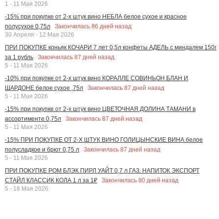
1 - 11 Мая 2026
-15% при покупке от 2-х штук вино НЕБЛА белое сухое и красное
Закончилась
86
дней назад
полусухое 0,75л
30 Апреля - 12 Мая 2026
ПРИ ПОКУПКЕ коньяк КОЧАРИ 7 лет 0,5л конфеты АДЕЛЬ с миндалем 150г
Закончилась
87
дней назад
за 1 рубль
5 - 11 Мая 2026
-10% при покупке от 2-х штук вино КОРАЛЛЕ СОВИНЬОН БЛАН И
Закончилась
87
дней назад
ШАРДОНЕ белое сухое ,75л
5 - 11 Мая 2026
-15% при покупке от 2-х штук вино ЦВЕТОЧНАЯ ДОЛИНА ТАМАНИ в
Закончилась
87
дней назад
ассортименте 0,75л
5 - 11 Мая 2026
-15% ПРИ ПОКУПКЕ ОТ 2-Х ШТУК ВИНО ГОЛИЦЫНСКИЕ ВИНА белое
Закончилась
87
дней назад
полусладкое и брют 0,75 л
5 - 11 Мая 2026
ПРИ ПОКУПКЕ РОМ БЛЭК ПИРЛ УАЙТ 0,7 л ГАЗ. НАПИТОК ЭКСПОРТ
Закончилась
80
дней назад
СТАЙЛ КЛАССИК КОЛА 1 л за 1₽
5 - 18 Мая 2026