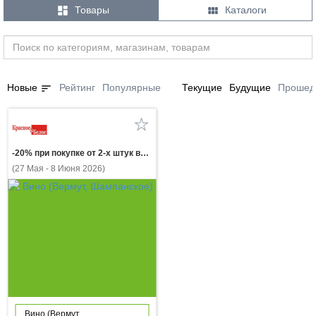


Товары
Каталоги
sort
Новые
Рейтинг
Популярные
Текущие
Будущие
Прошед
-20% при покупке от 2-х штук вино ШАТО МАНАВИ в ассортименте 0.75л
(27 Мая - 8 Июня 2026)
Вино (Вермут,