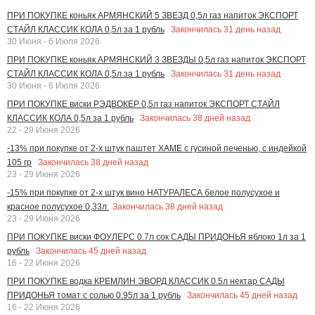
ПРИ ПОКУПКЕ коньяк АРМЯНСКИЙ 5 ЗВЕЗД 0,5л газ напиток ЭКСПОРТ
Закончилась
31
день назад
СТАЙЛ КЛАССИК КОЛА 0,5л за 1 рубль
30 Июня - 6 Июля 2026
ПРИ ПОКУПКЕ коньяк АРМЯНСКИЙ 3 ЗВЕЗДЫ 0,5л газ напиток ЭКСПОРТ
Закончилась
31
день назад
СТАЙЛ КЛАССИК КОЛА 0,5л за 1 рубль
30 Июня - 6 Июля 2026
ПРИ ПОКУПКЕ виски РЭДВОКЕР 0,5л газ напиток ЭКСПОРТ СТАЙЛ
Закончилась
38
дней назад
КЛАССИК КОЛА 0,5л за 1 рубль
22 - 29 Июня 2026
-13% при покупке от 2-х штук паштет ХАМЕ с гусиной печенью, с индейкой
Закончилась
38
дней назад
105 гр
23 - 29 Июня 2026
-15% при покупке от 2-х штук вино НАТУРАЛЕСА белое полусухое и
Закончилась
38
дней назад
красное полусухое 0,33л
23 - 29 Июня 2026
ПРИ ПОКУПКЕ виски ФОУЛЕРС 0.7л сок САДЫ ПРИДОНЬЯ яблоко 1л за 1
Закончилась
45
дней назад
рубль
16 - 22 Июня 2026
ПРИ ПОКУПКЕ водка КРЕМЛИН ЭВОРД КЛАССИК 0.5л нектар САДЫ
Закончилась
45
дней назад
ПРИДОНЬЯ томат с солью 0.95л за 1 рубль
16 - 22 Июня 2026