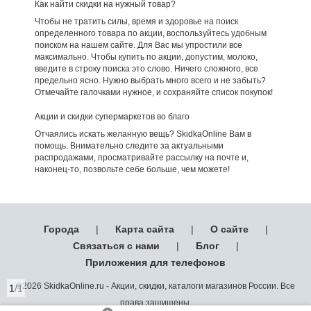
Как найти скидки на нужный товар?
Чтобы не тратить силы, время и здоровье на поиск
определенного товара по акции, воспользуйтесь удобным
поиском на нашем сайте. Для Вас мы упростили все
максимально. Чтобы купить по акции, допустим, молоко,
введите в строку поиска это слово. Ничего сложного, все
предельно ясно. Нужно выбрать много всего и не забыть?
Отмечайте галочками нужное, и сохраняйте список покупок!
Акции и скидки супермаркетов во благо
Отчаялись искать желанную вещь? SkidkaOnline Вам в
помощь. Внимательно следите за актуальными
распродажами, просматривайте рассылку на почте и,
наконец-то, позвольте себе больше, чем можете!
Города
|
Карта сайта
|
О сайте
|
Связаться с нами
|
Блог
|
Приложения для телефонов
©2026 SkidkaOnline.ru - Акции, скидки, каталоги магазинов России. Все
1
/1
права защищены.