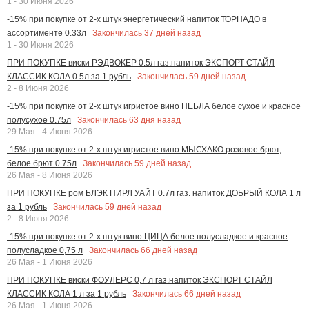
1 - 30 Июня 2026
-15% при покупке от 2-х штук энергетический напиток ТОРНАДО в
Закончилась
37
дней назад
ассортименте 0.33л
1 - 30 Июня 2026
ПРИ ПОКУПКЕ виски РЭДВОКЕР 0.5л газ.напиток ЭКСПОРТ СТАЙЛ
Закончилась
59
дней назад
КЛАССИК КОЛА 0.5л за 1 рубль
2 - 8 Июня 2026
-15% при покупке от 2-х штук игристое вино НЕБЛА белое сухое и красное
Закончилась
63
дня назад
полусухое 0.75л
29 Мая - 4 Июня 2026
-15% при покупке от 2-х штук игристое вино МЫСХАКО розовое брют,
Закончилась
59
дней назад
белое брют 0.75л
26 Мая - 8 Июня 2026
ПРИ ПОКУПКЕ ром БЛЭК ПИРЛ УАЙТ 0.7л газ. напиток ДОБРЫЙ КОЛА 1 л
Закончилась
59
дней назад
за 1 рубль
2 - 8 Июня 2026
-15% при покупке от 2-х штук вино ЦИЦА белое полусладкое и красное
Закончилась
66
дней назад
полусладкое 0,75 л
26 Мая - 1 Июня 2026
ПРИ ПОКУПКЕ виски ФОУЛЕРС 0,7 л газ.напиток ЭКСПОРТ СТАЙЛ
Закончилась
66
дней назад
КЛАССИК КОЛА 1 л за 1 рубль
26 Мая - 1 Июня 2026