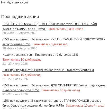
Нет будущих акций
Прошедшие акции
ПРИ ПОКУПКЕ виски РЭДВОКЕР 0,5л газ напиток ЭКСПОРТ СТАЙЛ
Закончилась
3
дня назад
КЛАССИК КОЛА 0,5л за 1 рубль
28 Июля - 3 Августа 2026
-15% при покупке от 2-х штук вино КУБАНЬ ТАМАНСКИЙ ПОЛУОСТРОВ в
Закончилась
3
дня назад
ассортименте 0,75л
28 Июля - 3 Августа 2026
Недели испанских вин. При покупке от 2 бутылок -15%
Закончилась
10
дней назад
21 - 27 Июля 2026
-10% при покупке от 2-х штук газ.напиток РИЧ в ассортименте 1 л
Закончилась
10
дней назад
21 - 27 Июля 2026
-15% при покупке от 2-х штук вино ДОН СИЛЬВЕСТРЕ белое полусладкое
Закончилась
10
дней назад
и красное полусухое 0,75л
21 - 27 Июля 2026
-15% при покупке от 2-х штук вино игристое ГРАФ ВОРОНЦОВ розовое
Закончилась
10
дней назад
брют. белое полусладкое, белое брют 0,75л