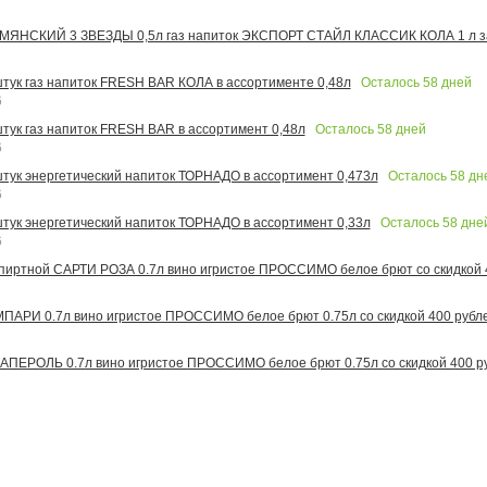
МЯНСКИЙ 3 ЗВЕЗДЫ 0,5л газ напиток ЭКСПОРТ СТАЙЛ КЛАССИК КОЛА 1 л за
Осталось
58
дней
 штук газ напиток FRESH BAR КОЛА в ассортименте 0,48л
6
Осталось
58
дней
штук газ напиток FRESH BAR в ассортимент 0,48л
6
Осталось
58
дн
 штук энергетический напиток ТОРНАДО в ассортимент 0,473л
6
Осталось
58
дне
 штук энергетический напиток ТОРНАДО в ассортимент 0,33л
6
иртной САРТИ РОЗА 0.7л вино игристое ПРОССИМО белое брют со скидкой 
АРИ 0.7л вино игристое ПРОССИМО белое брют 0.75л со скидкой 400 рубл
ПЕРОЛЬ 0.7л вино игристое ПРОССИМО белое брют 0.75л со скидкой 400 р