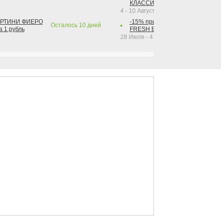
КЛАССИК КОЛА 1 л за 1 рубль
4 - 10 Августа 2026
АРТИНИ ФИЕРО
-15% при покупке от 2-х штук га
Осталось
10
дней
а 1 рубль
FRESH BAR КОЛА в ассортимент
28 Июля - 4 Октября 2026