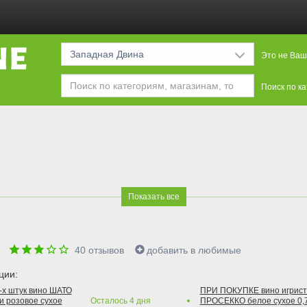
Западная Двина
Это не Ваш
Поиск по к
Показать все
е
40
отзывов
добавить в любимые
ции:
2-х штук вино ШАТО
ПРИ ПОКУПКЕ вино игри
и розовое сухое
Осталось
4
дня
ПРОСЕККО белое сухое 0,