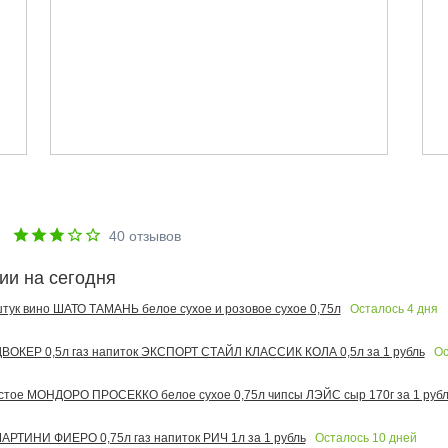
е
40
отзывов
ии на сегодня
Осталось
4
дня
 штук вино ШАТО ТАМАНЬ белое сухое и розовое сухое 0,75л
Ос
ОКЕР 0,5л газ напиток ЭКСПОРТ СТАЙЛ КЛАССИК КОЛА 0,5л за 1 рубль
тое МОНДОРО ПРОСЕККО белое сухое 0,75л чипсы ЛЭЙС сыр 170г за 1 рубл
Осталось
10
дней
РТИНИ ФИЕРО 0,75л газ напиток РИЧ 1л за 1 рубль