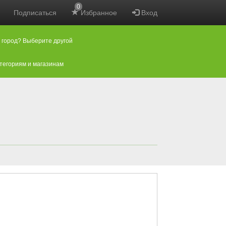
0
Подписаться
Избранное
Вход
 город? Выберите другой
атегориям и магазинам