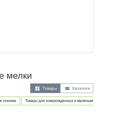
е мелки


Товары
Каталоги
я техника
Товары для новорожденных и маленьких детей
Игры и игр