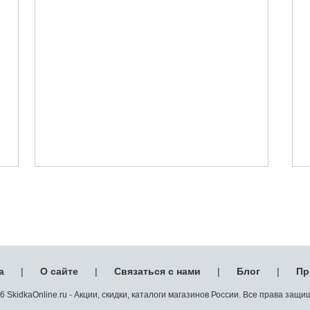
а
|
О сайте
|
Связаться с нами
|
Блог
|
Пр
 SkidkaOnline.ru - Акции, скидки, каталоги магазинов России. Все права защ