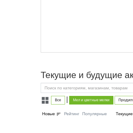
Текущие и будущие а
|
Все
Мел и цветные мелки
Продукт
sort
Новые
Рейтинг
Популярные
Текущие