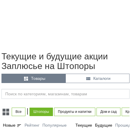
Текущие и будущие акции
Заплюсье на Штопоры


Товары
Каталоги
|
Все
Штопоры
Продукты и напитки
Дом и сад
Кра
sort
Новые
Рейтинг
Популярные
Текущие
Будущие
Прошед