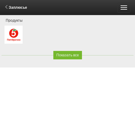
Заплюсье
Пере
Продукты
меню
Показать все