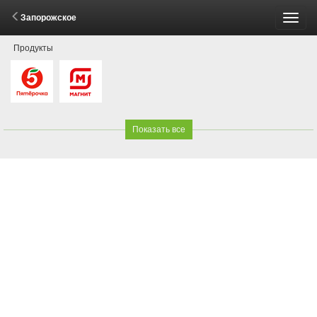
Запорожское
Пере
Продукты
меню
Показать все