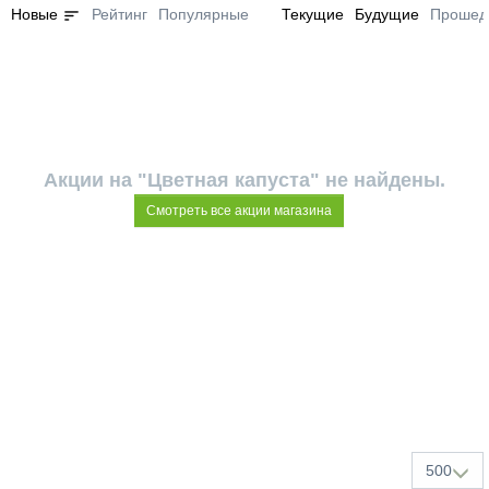
sort
Новые
Рейтинг
Популярные
Текущие
Будущие
Прошед
Акции на "Цветная капуста" не найдены.
Смотреть все акции магазина
500