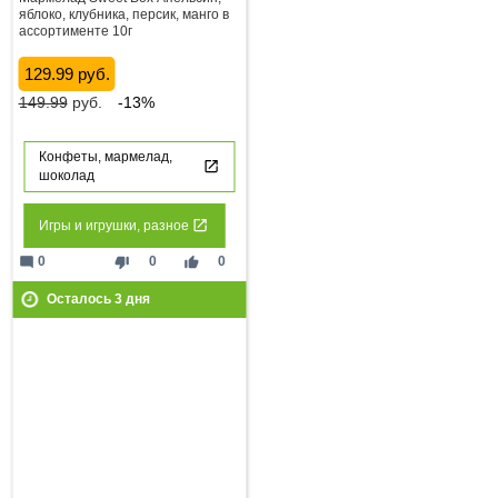
яблоко, клубника, персик, манго в
ассортименте 10г
129.99 руб.
149.99
руб.
-13%
Конфеты, мармелад,
шоколад
Игры и игрушки, разное
mode_comment
thumb_down
thumb_up
0
0
0
Осталось
3
дня