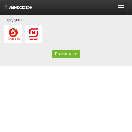
Запорожское
Пере
Продукты
меню
Показать все