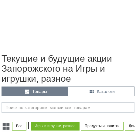
Текущие и будущие акции
Запорожского на Игры и
игрушки, разное


Товары
Каталоги
|
Все
Игры и игрушки, разное
Продукты и напитки
Дом