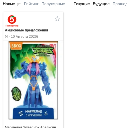
sort
Новые
Рейтинг
Популярные
Текущие
Будущие
Прошед
Акционные предложения
(4 - 10 Августа 2026)
Мармелад Sweet Box Апельсин,