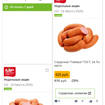
Недельные акции
Осталось
7
дней
(10 - 16 Августа 2026)
новая
Сардельки "Говяжьи" ГОСТ, 1кг По
карте
620 руб.
Недельные акции
870
руб.
-29%
(10 - 16 Августа 2026)
новая
Сардельки, шпикачки
mode_comment
thumb_down
thumb_up
0
0
0