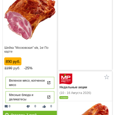
Шейка "Московская" к/в, 1кг По
карте
890 руб.
1190
руб.
-25%
Вяленое мясо, копченое
мясо
Недельные акции
(10 - 16 Августа 2026)
Мясные блюда и
новая
деликатесы
mode_comment
thumb_down
thumb_up
0
0
0
Осталось
7
дней