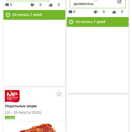
деликатесы
mode_comment
thumb_down
thumb_up
0
0
0
mode_comment
thumb_down
thumb_up
0
0
0
Осталось
7
дней
Осталось
7
дней
Недельные акции
(10 - 16 Августа 2026)
новая