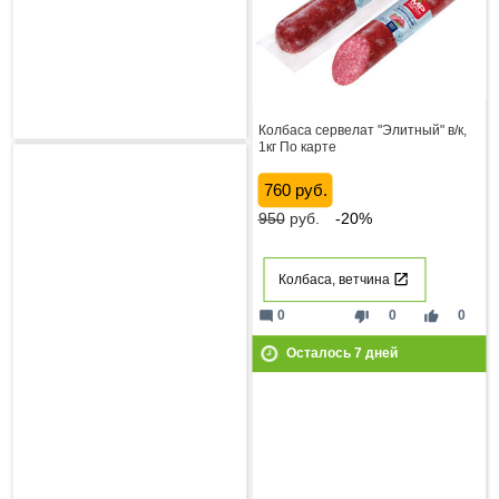
Колбаса сервелат "Элитный" в/к,
1кг По карте
760 руб.
950
руб.
-20%
Колбаса, ветчина
mode_comment
thumb_down
thumb_up
0
0
0
Осталось
7
дней