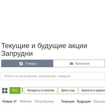
Текущие и будущие акции
Запрудни


Товары
Каталоги
|
Все
Продукты и напитки
Дом и сад
Красота и здоров
sort
Новые
Рейтинг
Популярные
Текущие
Будущие
Прошед