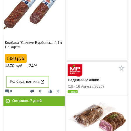
Колбаса "Салями Бурбонская", 1кг
По карте
1430 руб.
1870
руб.
-24%
Недельные акции
Колбаса, ветчина
(10 - 16 Августа 2026)
mode_comment
thumb_down
thumb_up
0
0
0
новая
Осталось
7
дней