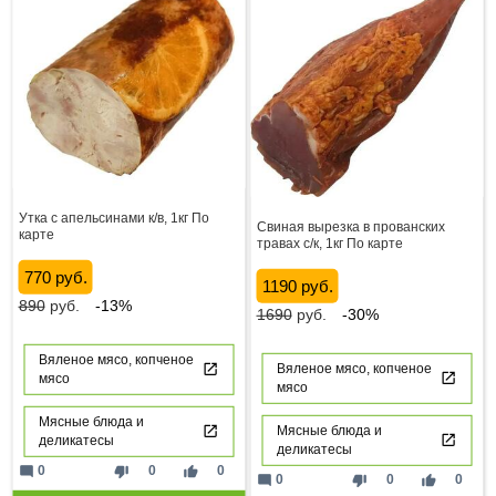
Утка с апельсинами к/в, 1кг По
Свиная вырезка в прованских
карте
травах с/к, 1кг По карте
770 руб.
1190 руб.
890
руб.
-13%
1690
руб.
-30%
Вяленое мясо, копченое
Вяленое мясо, копченое
мясо
мясо
Мясные блюда и
Мясные блюда и
деликатесы
деликатесы
mode_comment
thumb_down
thumb_up
0
0
0
mode_comment
thumb_down
thumb_up
0
0
0