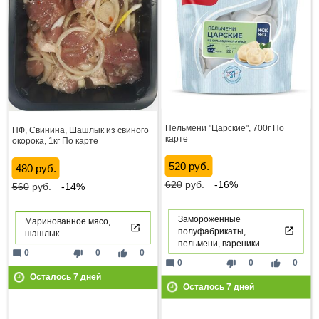
Пельмени "Царские", 700г По
ПФ, Свинина, Шашлык из свиного
карте
окорока, 1кг По карте
520 руб.
480 руб.
620
руб.
-16%
560
руб.
-14%
Замороженные
Маринованное мясо,
полуфабрикаты,
шашлык
пельмени, вареники
mode_comment
thumb_down
thumb_up
0
0
0
mode_comment
thumb_down
thumb_up
0
0
0
Осталось
7
дней
Осталось
7
дней