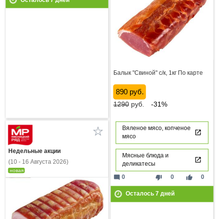
Балык "Свиной" с/к, 1кг По карте
890 руб.
1290
руб.
-31%
Вяленое мясо, копченое
мясо
Недельные акции
Мясные блюда и
(10 - 16 Августа 2026)
деликатесы
новая
mode_comment
thumb_down
thumb_up
0
0
0
Осталось
7
дней