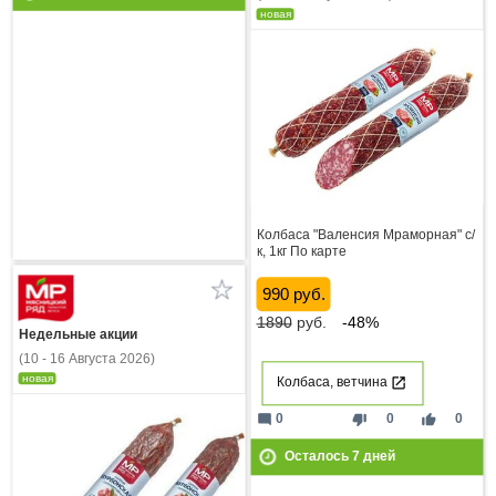
новая
Колбаса "Валенсия Мраморная" с/
к, 1кг По карте
990 руб.
1890
руб.
-48%
Недельные акции
(10 - 16 Августа 2026)
новая
Колбаса, ветчина
mode_comment
thumb_down
thumb_up
0
0
0
Осталось
7
дней