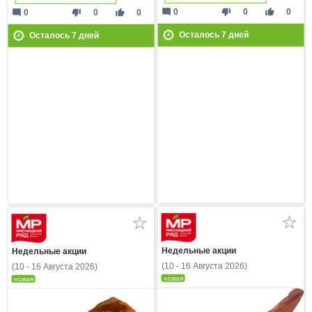
mode_comment
thumb_down
thumb_up
0
0
0
mode_comment
thumb_down
thumb_up
0
0
0
Осталось
7
дней
Осталось
7
дней
Недельные акции
Недельные акции
(10 - 16 Августа 2026)
(10 - 16 Августа 2026)
новая
новая