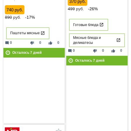
370 руб.
499
руб.
-26%
740 руб.
890
руб.
-17%
Готовые блюда
Паштеты мясные
Мясные блюда и
mode_comment
thumb_down
thumb_up
0
0
0
деликатесы
mode_comment
thumb_down
thumb_up
0
0
0
Осталось
7
дней
Осталось
7
дней