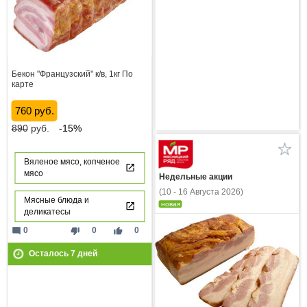
Бекон "Французский" к/в, 1кг По
карте
760 руб.
890
руб.
-15%
Вяленое мясо, копченое
мясо
Недельные акции
(10 - 16 Августа 2026)
Мясные блюда и
новая
деликатесы
mode_comment
thumb_down
thumb_up
0
0
0
Осталось
7
дней