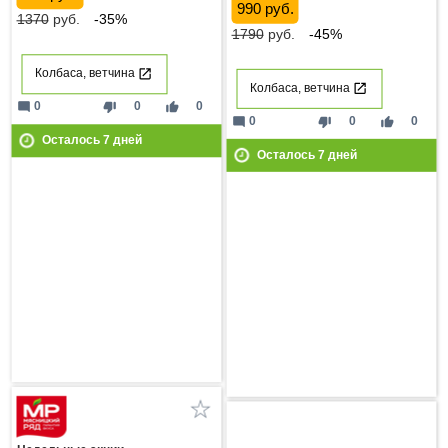
990 руб.
1370
руб.
-35%
1790
руб.
-45%
Колбаса, ветчина
Колбаса, ветчина
mode_comment
thumb_down
thumb_up
0
0
0
mode_comment
thumb_down
thumb_up
0
0
0
Осталось
7
дней
Осталось
7
дней