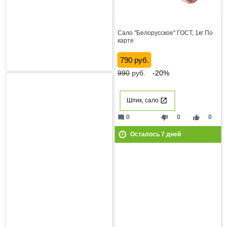
Сало "Белорусское" ГОСТ, 1кг По
карте
790 руб.
990
руб.
-20%
Шпик, сало
mode_comment
thumb_down
thumb_up
0
0
0
Осталось
7
дней