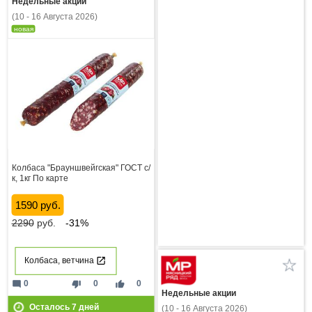
Недельные акции
(10 - 16 Августа 2026)
новая
Колбаса "Брауншвейгская" ГОСТ с/
к, 1кг По карте
1590 руб.
2290
руб.
-31%
Колбаса, ветчина
mode_comment
thumb_down
thumb_up
0
0
0
Недельные акции
Осталось
7
дней
(10 - 16 Августа 2026)