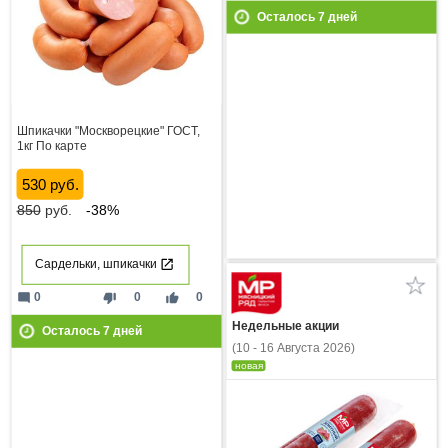
Осталось
7
дней
Шпикачки "Москворецкие" ГОСТ,
1кг По карте
530 руб.
850
руб.
-38%
Сардельки, шпикачки
mode_comment
thumb_down
thumb_up
0
0
0
Недельные акции
Осталось
7
дней
(10 - 16 Августа 2026)
новая