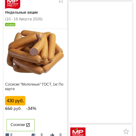
Недельные акции
(10 - 16 Августа 2026)
новая
Сосиски "Молочные" ГОСТ, 1кг По
карте
430 руб.
650
руб.
-34%
Сосиски
mode_comment
thumb_down
thumb_up
0
0
0