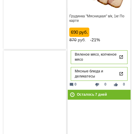
Грудинка "Мясницкая" в/к, 1кг По
карте
690 руб.
870
руб.
-21%
Вяленое мясо, копченое
мясо
Мясные блюда и
деликатесы
mode_comment
thumb_down
thumb_up
0
0
0
Осталось
7
дней