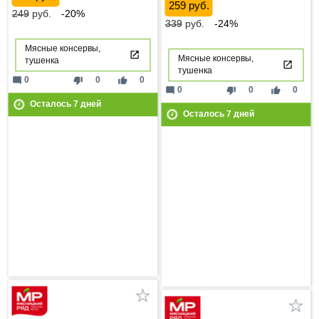
259 руб.
249
руб.
-20%
339
руб.
-24%
Мясные консервы,
Мясные консервы,
тушенка
тушенка
mode_comment
thumb_down
thumb_up
0
0
0
mode_comment
thumb_down
thumb_up
0
0
0
Осталось
7
дней
Осталось
7
дней