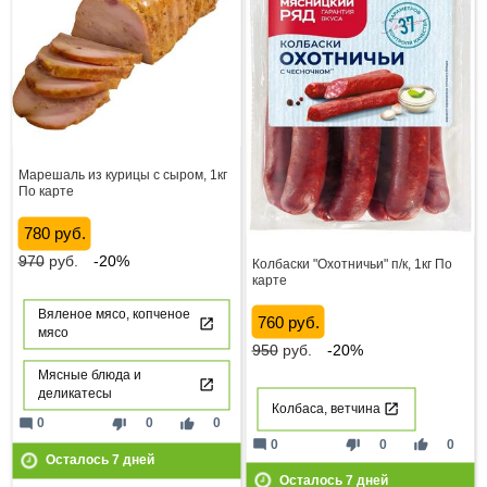
Марешаль из курицы с сыром, 1кг
По карте
780 руб.
970
руб.
-20%
Колбаски "Охотничьи" п/к, 1кг По
карте
Вяленое мясо, копченое
760 руб.
мясо
950
руб.
-20%
Мясные блюда и
деликатесы
Колбаса, ветчина
mode_comment
thumb_down
thumb_up
0
0
0
mode_comment
thumb_down
thumb_up
0
0
0
Осталось
7
дней
Осталось
7
дней