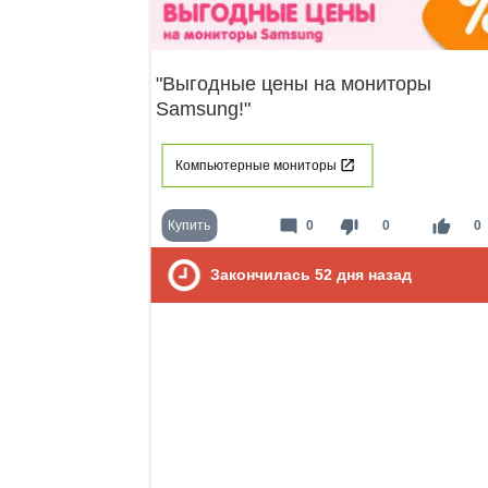
"Выгодные цены на мониторы
Samsung!"
Компьютерные мониторы
mode_comment
thumb_down
thumb_up
Купить
0
0
0
Закончилась
52
дня назад