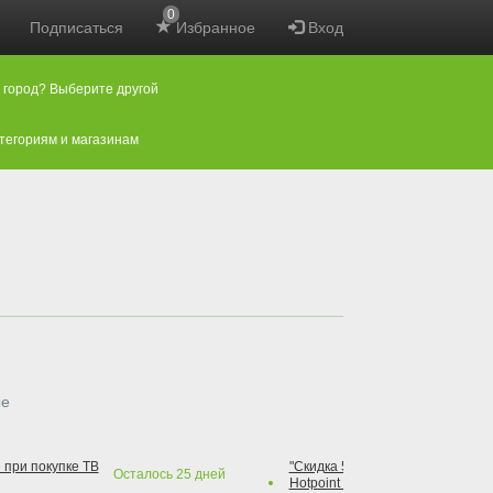
0
Подписаться
Избранное
Вход
 город? Выберите другой
атегориям и магазинам
ые
 при покупке ТВ
"Скидка 50% на варочную повер
Осталось
25
дней
Hotpoint при покупке духового 