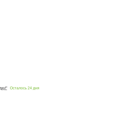
Осталось
24
дня
ку!"