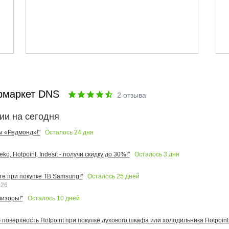
рмаркет DNS
2
отзыва
ии на сегодня
Осталось
24
дня
ы «Редмонд»!"
Осталось
3
дня
o, Hotpoint, Indesit - получи скидку до 30%!"
Осталось
25
дней
те при покупке ТВ Samsung!"
026
Осталось
10
дней
изоры!"
поверхность Hotpoint при покупке духового шкафа или холодильника Hotpoint!