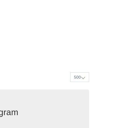
500
egram