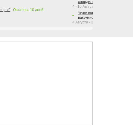
холодильника Hotpoint!"
4 - 10 Августа 2026
зоры!"
Осталось
10
дней
"Купи вакуумный упаковщик + р
вакуумного упаковщика = получи
4 Августа - 30 Сентября 2026