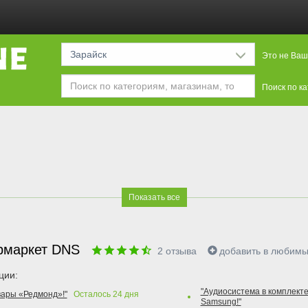
Зарайск
Это не Ваш
Поиск по к
Показать все
рмаркет DNS
2
отзыва
добавить в любим
ции:
"Аудиосистема в комплекте
вары «Редмонд»!"
Осталось
24
дня
Samsung!"