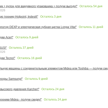
Осталось
54
дня
к + рулон для вакуумного упаковщика = получи выгоду!"
2026
Осталось
3
дня
 технику Hotpoint, Indesit!"
Осталось
11
дней
игатор DEXP и электрическая зубная щетка Longa Vita!"
Осталось
9
дней
ки Acer!"
Осталось
37
дней
SUS!"
2026
Осталось
16
дней
уки Tecno!"
льную машины с соединительным элементом Midea или Toshiba — получи скид
Осталось
9
дней
изоры Samsung!"
Осталось
24
дня
высокого давления Karcher!"
Осталось
24
дня
ехники Midea - получи скидку!"