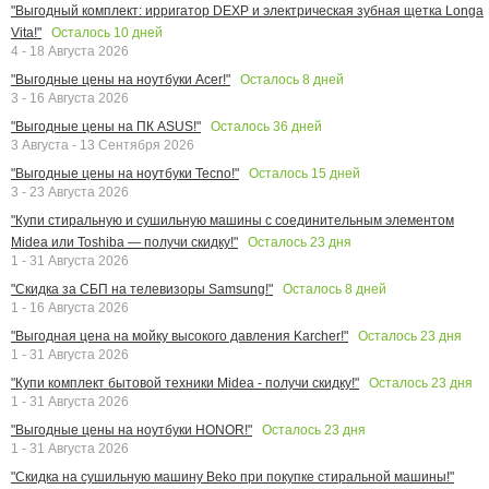
"Выгодный комплект: ирригатор DEXP и электрическая зубная щетка Longa
Осталось
10
дней
Vita!"
4 - 18 Августа 2026
Осталось
8
дней
"Выгодные цены на ноутбуки Acer!"
3 - 16 Августа 2026
Осталось
36
дней
"Выгодные цены на ПК ASUS!"
3 Августа - 13 Сентября 2026
Осталось
15
дней
"Выгодные цены на ноутбуки Tecno!"
3 - 23 Августа 2026
"Купи стиральную и сушильную машины с соединительным элементом
Осталось
23
дня
Midea или Toshiba — получи скидку!"
1 - 31 Августа 2026
Осталось
8
дней
"Скидка за СБП на телевизоры Samsung!"
1 - 16 Августа 2026
Осталось
23
дня
"Выгодная цена на мойку высокого давления Karcher!"
1 - 31 Августа 2026
Осталось
23
дня
"Купи комплект бытовой техники Midea - получи скидку!"
1 - 31 Августа 2026
Осталось
23
дня
"Выгодные цены на ноутбуки HONOR!"
1 - 31 Августа 2026
"Скидка на сушильную машину Beko при покупке стиральной машины!"