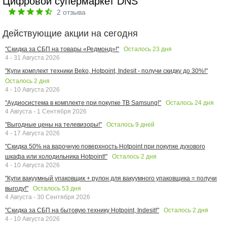
Цифровой супермаркет DNS
2
отзыва
Действующие акции на сегодня
Осталось
23
дня
"Скидка за СБП на товары «Редмонд»!"
4 - 31 Августа 2026
"Купи комплект техники Beko, Hotpoint, Indesit - получи скидку до 30%!"
Осталось
2
дня
4 - 10 Августа 2026
Осталось
24
дня
"Аудиосистема в комплекте при покупке ТВ Samsung!"
4 Августа - 1 Сентября 2026
Осталось
9
дней
"Выгодные цены на телевизоры!"
4 - 17 Августа 2026
"Скидка 50% на варочную поверхность Hotpoint при покупке духового
Осталось
2
дня
шкафа или холодильника Hotpoint!"
4 - 10 Августа 2026
"Купи вакуумный упаковщик + рулон для вакуумного упаковщика = получи
Осталось
53
дня
выгоду!"
4 Августа - 30 Сентября 2026
Осталось
2
дня
"Скидка за СБП на бытовую технику Hotpoint, Indesit!"
4 - 10 Августа 2026