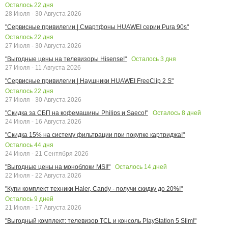
Осталось
22
дня
28 Июля - 30 Августа 2026
"Сервисные привилегии | Смартфоны HUAWEI серии Pura 90s"
Осталось
22
дня
27 Июля - 30 Августа 2026
Осталось
3
дня
"Выгодные цены на телевизоры Hisense!"
27 Июля - 11 Августа 2026
"Сервисные привилегии | Наушники HUAWEI FreeClip 2 S"
Осталось
22
дня
27 Июля - 30 Августа 2026
Осталось
8
дней
"Скидка за СБП на кофемашины Philips и Saeco!"
24 Июля - 16 Августа 2026
"Скидка 15% на систему фильтрации при покупке картриджа!"
Осталось
44
дня
24 Июля - 21 Сентября 2026
Осталось
14
дней
"Выгодные цены на моноблоки MSI!"
22 Июля - 22 Августа 2026
"Купи комплект техники Haier, Candy - получи скидку до 20%!"
Осталось
9
дней
21 Июля - 17 Августа 2026
"Выгодный комплект: телевизор TCL и консоль PlayStation 5 Slim!"