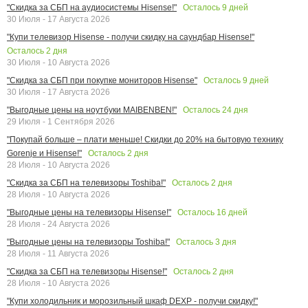
Осталось
9
дней
"Скидка за СБП на аудиосистемы Hisense!"
30 Июля - 17 Августа 2026
"Купи телевизор Hisense - получи скидку на саундбар Hisense!"
Осталось
2
дня
30 Июля - 10 Августа 2026
Осталось
9
дней
"Скидка за СБП при покупке мониторов Hisense"
30 Июля - 17 Августа 2026
Осталось
24
дня
"Выгодные цены на ноутбуки MAIBENBEN!"
29 Июля - 1 Сентября 2026
"Покупай больше – плати меньше! Скидки до 20% на бытовую технику
Осталось
2
дня
Gorenje и Hisense!"
28 Июля - 10 Августа 2026
Осталось
2
дня
"Скидка за СБП на телевизоры Toshiba!"
28 Июля - 10 Августа 2026
Осталось
16
дней
"Выгодные цены на телевизоры Hisense!"
28 Июля - 24 Августа 2026
Осталось
3
дня
"Выгодные цены на телевизоры Toshiba!"
28 Июля - 11 Августа 2026
Осталось
2
дня
"Скидка за СБП на телевизоры Hisense!"
28 Июля - 10 Августа 2026
"Купи холодильник и морозильный шкаф DEXP - получи скидку!"