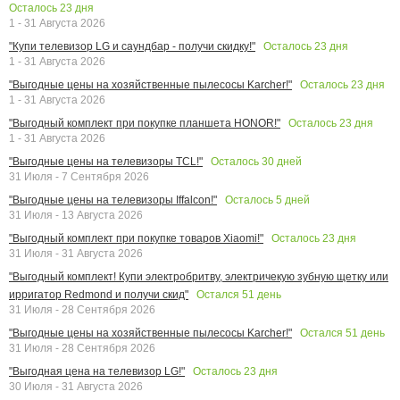
Осталось
23
дня
1 - 31 Августа 2026
Осталось
23
дня
"Купи телевизор LG и саундбар - получи скидку!"
1 - 31 Августа 2026
Осталось
23
дня
"Выгодные цены на хозяйственные пылесосы Karcher!"
1 - 31 Августа 2026
Осталось
23
дня
"Выгодный комплект при покупке планшета HONOR!"
1 - 31 Августа 2026
Осталось
30
дней
"Выгодные цены на телевизоры TCL!"
31 Июля - 7 Сентября 2026
Осталось
5
дней
"Выгодные цены на телевизоры Iffalcon!"
31 Июля - 13 Августа 2026
Осталось
23
дня
"Выгодный комплект при покупке товаров Xiaomi!"
31 Июля - 31 Августа 2026
"Выгодный комплект! Купи электробритву, электричекую зубную щетку или
Остался
51
день
ирригатор Redmond и получи скид"
31 Июля - 28 Сентября 2026
Остался
51
день
"Выгодные цены на хозяйственные пылесосы Karcher!"
31 Июля - 28 Сентября 2026
Осталось
23
дня
"Выгодная цена на телевизор LG!"
30 Июля - 31 Августа 2026