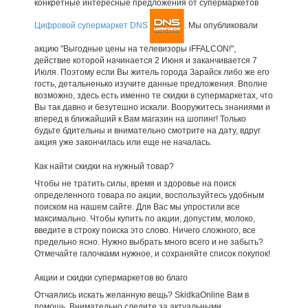
конкретные интересные предложения от супермаркетов
Цифровой супермаркет DNS
. Мы опубликовали
акцию "Выгодные цены на телевизоры iFFALCON!",
действие которой начинается 2 Июня и заканчивается 7
Июля. Поэтому если Вы житель города Зарайск либо же его
гость, детальненько изучите данные предложения. Вполне
возможно, здесь есть именно те скидки в супермаркетах, что
Вы так давно и безутешно искали. Вооружитесь знаниями и
вперед в ближайший к Вам магазин на шопинг! Только
будьте бдительны и внимательно смотрите на дату, вдруг
акция уже закончилась или еще не началась.
Как найти скидки на нужный товар?
Чтобы не тратить силы, время и здоровье на поиск
определенного товара по акции, воспользуйтесь удобным
поиском на нашем сайте. Для Вас мы упростили все
максимально. Чтобы купить по акции, допустим, молоко,
введите в строку поиска это слово. Ничего сложного, все
предельно ясно. Нужно выбрать много всего и не забыть?
Отмечайте галочками нужное, и сохраняйте список покупок!
Акции и скидки супермаркетов во благо
Отчаялись искать желанную вещь? SkidkaOnline Вам в
помощь. Внимательно следите за актуальными