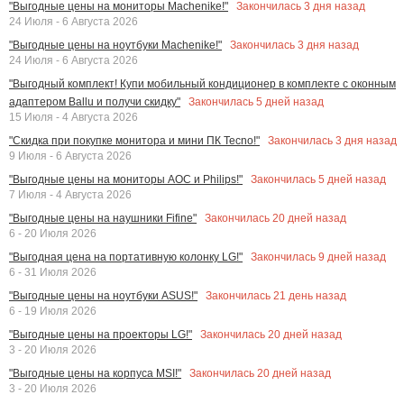
Закончилась
3
дня назад
"Выгодные цены на мониторы Machenike!"
24 Июля - 6 Августа 2026
Закончилась
3
дня назад
"Выгодные цены на ноутбуки Machenike!"
24 Июля - 6 Августа 2026
"Выгодный комплект! Купи мобильный кондиционер в комплекте с оконным
Закончилась
5
дней назад
адаптером Ballu и получи скидку"
15 Июля - 4 Августа 2026
Закончилась
3
дня назад
"Скидка при покупке монитора и мини ПК Tecno!"
9 Июля - 6 Августа 2026
Закончилась
5
дней назад
"Выгодные цены на мониторы AOC и Philips!"
7 Июля - 4 Августа 2026
Закончилась
20
дней назад
"Выгодные цены на наушники Fifine"
6 - 20 Июля 2026
Закончилась
9
дней назад
"Выгодная цена на портативную колонку LG!"
6 - 31 Июля 2026
Закончилась
21
день назад
"Выгодные цены на ноутбуки ASUS!"
6 - 19 Июля 2026
Закончилась
20
дней назад
"Выгодные цены на проекторы LG!"
3 - 20 Июля 2026
Закончилась
20
дней назад
"Выгодные цены на корпуса MSI!"
3 - 20 Июля 2026