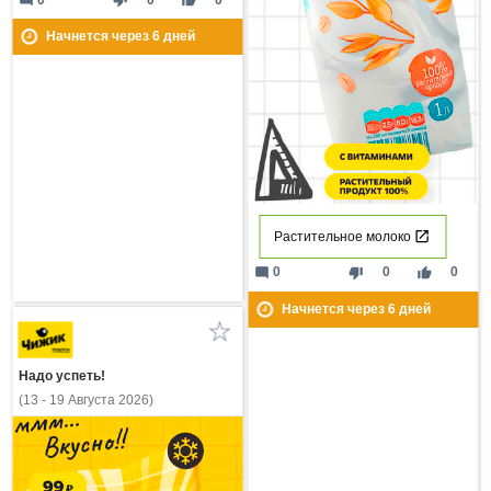
mode_comment
thumb_down
thumb_up
Начнется через
6
дней
Растительное молоко
mode_comment
thumb_down
thumb_up
0
0
0
Начнется через
6
дней
Надо успеть!
(13 - 19 Августа 2026)