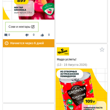
Соки и нектары
mode_comment
thumb_down
thumb_up
0
0
0
Начнется через
6
дней
Надо успеть!
(13 - 19 Августа 2026)