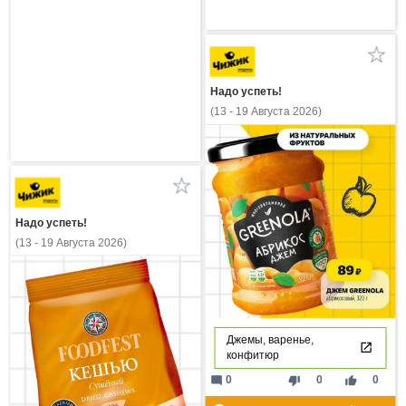
Надо успеть!
(13 - 19 Августа 2026)
Надо успеть!
(13 - 19 Августа 2026)
Джемы, варенье,
конфитюр
mode_comment
thumb_down
thumb_up
0
0
0