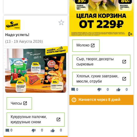
Надо успеть!
(13 - 19 Августа 2026)
Молоко
Сыр, творог, десерты
сырковые
Хлопья, сухие завтраки,
мюсли, отруби
mode_comment
thumb_down
thumb_up
0
0
0
Начнется через
8
дней
Чипсы
Кукурузные палочки,
кукурузные снеки
mode_comment
thumb_down
thumb_up
0
0
0