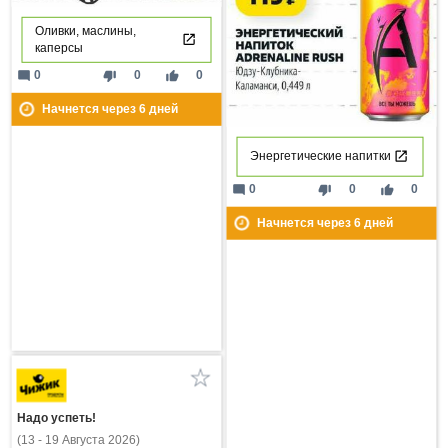
Оливки, маслины,
каперсы
mode_comment
thumb_down
thumb_up
0
0
0
Начнется через
6
дней
Энергетические напитки
mode_comment
thumb_down
thumb_up
0
0
0
Начнется через
6
дней
Надо успеть!
(13 - 19 Августа 2026)