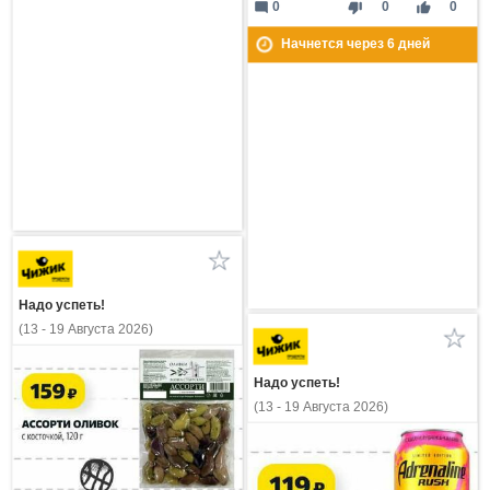
mode_comment
thumb_down
thumb_up
0
0
0
Начнется через
6
дней
Надо успеть!
(13 - 19 Августа 2026)
Надо успеть!
(13 - 19 Августа 2026)