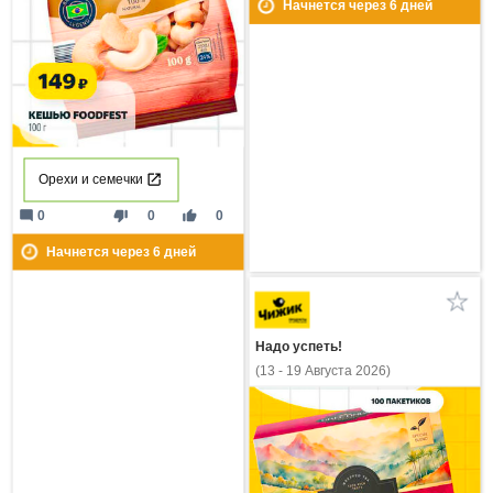
Начнется через
6
дней
Орехи и семечки
mode_comment
thumb_down
thumb_up
0
0
0
Начнется через
6
дней
Надо успеть!
(13 - 19 Августа 2026)