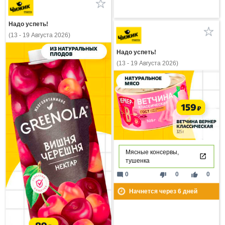
Надо успеть!
(13 - 19 Августа 2026)
Надо успеть!
(13 - 19 Августа 2026)
Мясные консервы,
тушенка
mode_comment
thumb_down
thumb_up
0
0
0
Начнется через
6
дней