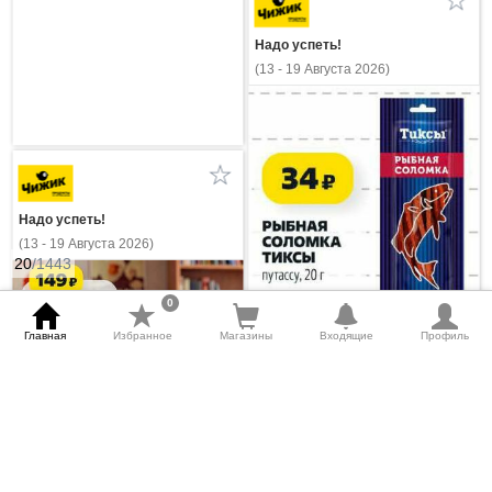
Надо успеть!
(13 - 19 Августа 2026)
Надо успеть!
(13 - 19 Августа 2026)
20
/1443
0
Главная
Избранное
Магазины
Входящие
Профиль
Рыбные снеки
mode_comment
thumb_down
thumb_up
0
0
0
Начнется через
6
дней