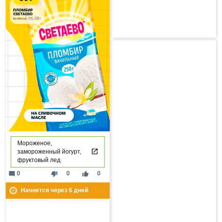
Мороженое,
замороженный йогурт,
фруктовый лед
mode_comment
thumb_down
thumb_up
0
0
0
Начнется через
6
дней