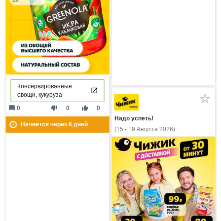
Консервированные
овощи, кукуруза
mode_comment
thumb_down
thumb_up
0
0
0
Надо успеть!
Начнется через
6
дней
(15 - 19 Августа 2026)