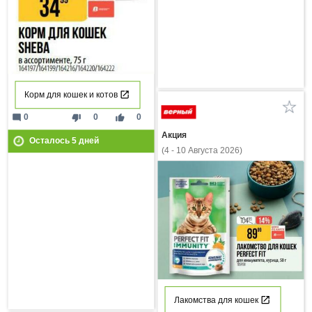
Корм для кошек и котов
mode_comment
thumb_down
thumb_up
0
0
0
Акция
Осталось
5
дней
(4 - 10 Августа 2026)
Лакомства для кошек