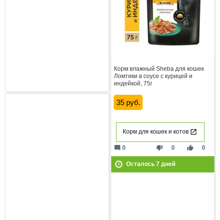
Корм влажный Sheba для кошек
Ломтики в соусе с курицей и
индейкой, 75г
35 руб.
Корм для кошек и котов
mode_comment
thumb_down
thumb_up
0
0
0
Осталось
7
дней