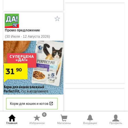
Промо предложение
(30 Июля - 12 Августа 2026)
Корм для кошек и котов
mode_comment
thumb_down
thumb_up
0
0
0
0
Осталось
7
дней
Главная
Избранное
Магазины
Входящие
Профиль