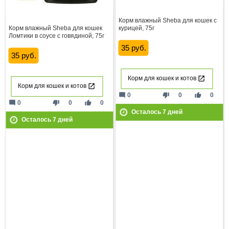
Корм влажный Sheba для кошек с
Корм влажный Sheba для кошек
курицей, 75г
Ломтики в соусе с говядиной, 75г
35 руб.
35 руб.
Корм для кошек и котов
Корм для кошек и котов
mode_comment
thumb_down
thumb_up
0
0
0
mode_comment
thumb_down
thumb_up
0
0
0
Осталось
7
дней
Осталось
7
дней