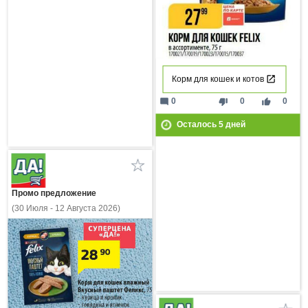
Корм для кошек и котов
mode_comment
thumb_down
thumb_up
0
0
0
Осталось
5
дней
Промо предложение
(30 Июля - 12 Августа 2026)