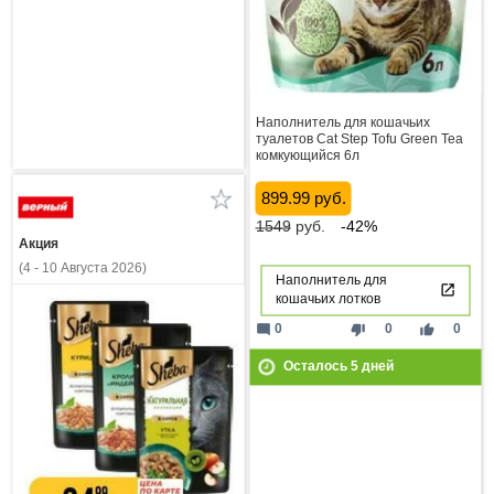
Наполнитель для кошачьих
туалетов Cat Step Tofu Green Tea
комкующийся 6л
899.99 руб.
1549
руб.
-42%
Акция
(4 - 10 Августа 2026)
Наполнитель для
кошачьих лотков
mode_comment
thumb_down
thumb_up
0
0
0
Осталось
5
дней