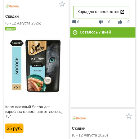
Корм для кошек и котов
Скидки
mode_comment
thumb_down
thumb_up
0
0
0
(6 - 12 Августа 2026)
новая
Осталось
7
дней
Корм влажный Sheba для
взрослых кошек паштет-лосось,
75г
35 руб.
Скидки
(6 - 12 Августа 2026)