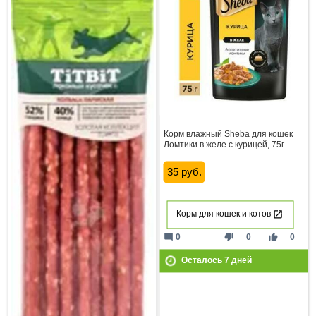
Корм влажный Sheba для кошек
Ломтики в желе с курицей, 75г
35 руб.
Корм для кошек и котов
mode_comment
thumb_down
thumb_up
0
0
0
Осталось
7
дней