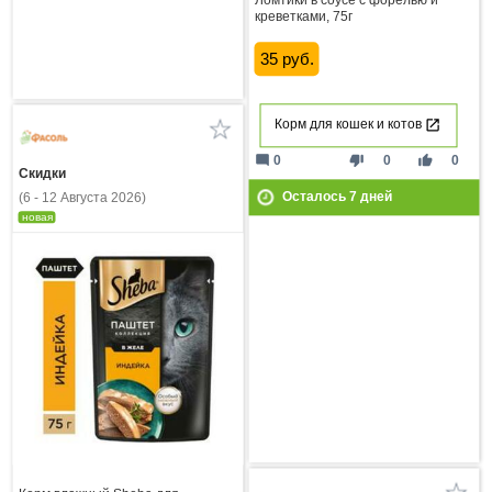
креветками, 75г
35 руб.
Корм для кошек и котов
mode_comment
thumb_down
thumb_up
0
0
0
Скидки
Осталось
7
дней
(6 - 12 Августа 2026)
новая