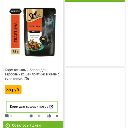
Корм влажный Sheba для
взрослых кошек ломтики в желе с
телятиной, 75г
35 руб.
Корм для кошек и котов
mode_comment
thumb_down
thumb_up
0
0
0
Осталось
7
дней