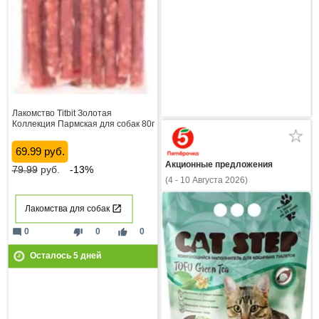
Лакомство Titbit Золотая
Коллекция Пармская для собак 80г
69.99 руб.
Акционные предложения
79.99
руб.
-13%
(4 - 10 Августа 2026)
Лакомства для собак
mode_comment
thumb_down
thumb_up
0
0
0
Осталось
5
дней