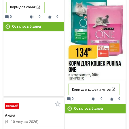
Корм для собак
mode_comment
thumb_down
thumb_up
0
0
0
Осталось
5
дней
Корм для кошек и котов
mode_comment
thumb_down
thumb_up
0
0
0
Осталось
5
дней
Акция
(4 - 10 Августа 2026)