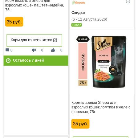
Корм влажный Sheba для
взрослых кошек паштет-индейка,
75г
Скидки
(6 - 12 Августа 2026)
35 руб.
новая
Корм для кошек и котов
mode_comment
thumb_down
thumb_up
0
0
0
Осталось
7
дней
Корм влажный Sheba для
взрослых кошек ломтики в желе с
форелью, 75г
35 руб.