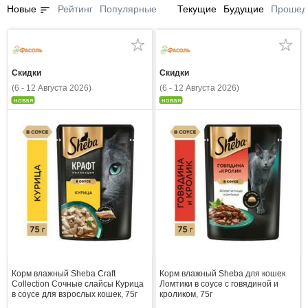
sort
Новые
Рейтинг
Популярные
Текущие
Будущие
Прошед
Скидки
Скидки
(6 - 12 Августа 2026)
(6 - 12 Августа 2026)
новая
новая
Корм влажный Sheba Craft
Корм влажный Sheba для кошек
Collection Сочные слайсы Курица
Ломтики в соусе с говядиной и
в соусе для взрослых кошек, 75г
кроликом, 75г