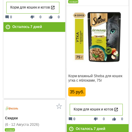
новая
Корм для кошек и котов
mode_comment
thumb_down
thumb_up
0
0
0
Осталось
7
дней
Корм влажный Sheba для кошек
утка с яблоками, 75г
35 руб.
Корм для кошек и котов
Скидки
mode_comment
thumb_down
thumb_up
0
0
0
(6 - 12 Августа 2026)
Осталось
7
дней
новая