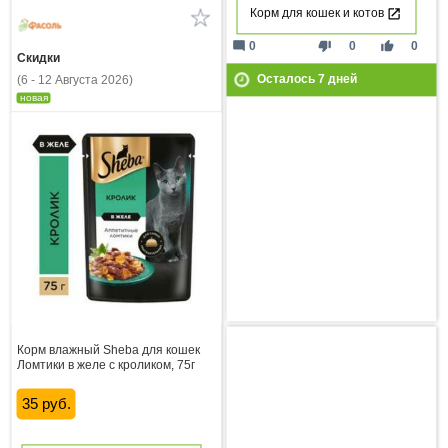
Корм для кошек и котов
mode_comment
thumb_down
thumb_up
0
0
0
Скидки
Осталось
7
дней
(6 - 12 Августа 2026)
новая
Корм влажный Sheba для кошек
Ломтики в желе с кроликом, 75г
35 руб.