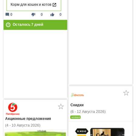
Корм для кошек и котов
mode_comment
thumb_down
thumb_up
0
0
0
Осталось
7
дней
Скидки
(6 - 12 Августа 2026)
новая
Акционные предложения
(4 - 10 Августа 2026)