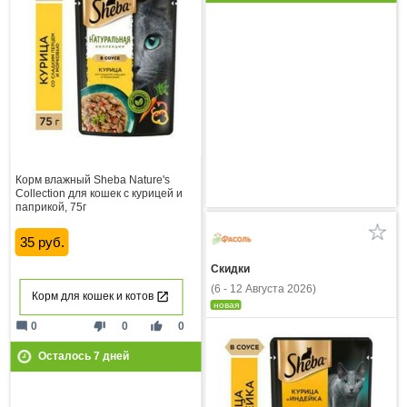
Корм влажный Sheba Nature's
Collection для кошек с курицей и
паприкой, 75г
35 руб.
Скидки
(6 - 12 Августа 2026)
Корм для кошек и котов
новая
mode_comment
thumb_down
thumb_up
0
0
0
Осталось
7
дней