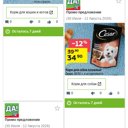
Корм для кошек и котов
Промо предложение
(30 Июля - 12 Августа 2026)
mode_comment
thumb_down
thumb_up
0
0
0
Осталось
7
дней
Корм для собак
mode_comment
thumb_down
thumb_up
0
0
0
Осталось
7
дней
Промо предложение
(30 Июля - 12 Августа 2026)