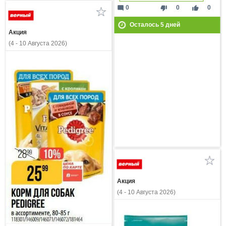
mode_comment
thumb_down
thumb_up
0
0
0
Осталось
5
дней
Акция
(4 - 10 Августа 2026)
Акция
(4 - 10 Августа 2026)