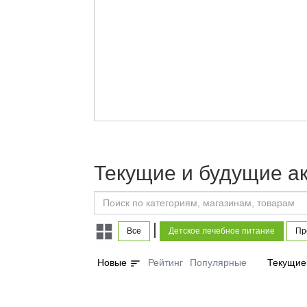
Текущие и будущие ак
|
Все
Детское лечебное питание
Пр
sort
Новые
Рейтинг
Популярные
Текущие