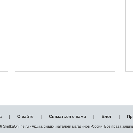
а
|
О сайте
|
Связаться с нами
|
Блог
|
Пр
 SkidkaOnline.ru - Акции, скидки, каталоги магазинов России. Все права защ