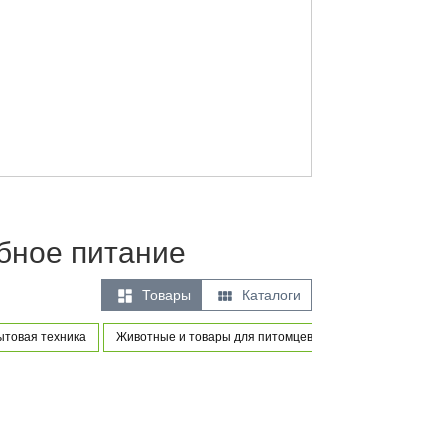
бное питание


Товары
Каталоги
ытовая техника
Животные и товары для питомцев
Товары для новор