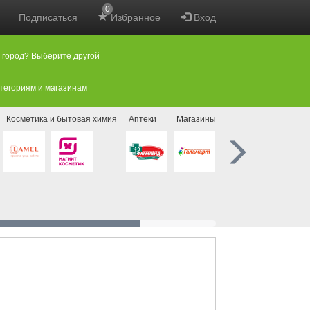
0
Подписаться
Избранное
Вход
 город? Выберите другой
атегориям и магазинам
Косметика и бытовая химия
Аптеки
Магазины нового формата