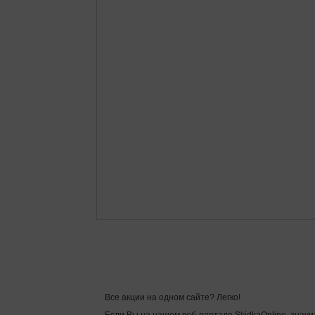
Все акции на одном сайте? Легко!
Если Вы на нашем веб-портале SkidkaOnline, значи