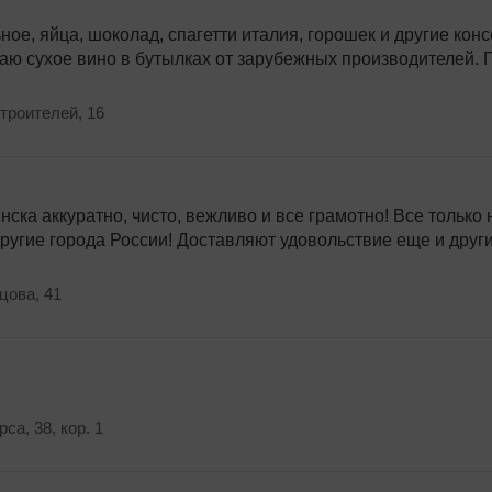
ое, яйца, шоколад, спагетти италия, горошек и другие кон
аю сухое вино в бутылках от зарубежных производителей. П
Строителей, 16
ска аккуратно, чисто, вежливо и все грамотно! Все только
 другие города России! Доставляют удовольствие еще и друг
цова, 41
са, 38, кор. 1