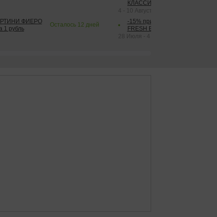
КЛАССИК КОЛА 1 л за 1 рубль
4 - 10 Августа 2026
АРТИНИ ФИЕРО
-15% при покупке от 2-х штук га
Осталось
12
дней
а 1 рубль
FRESH BAR КОЛА в ассортимент
28 Июля - 4 Октября 2026