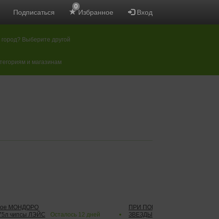
0
Подписаться
Избранное
Вход
 город? Выберите другой
атегориям и магазинам
стое МОНДОРО
ПРИ ПОКУПКЕ коньяк АРМЯНС
75л чипсы ЛЭЙС
Осталось
12
дней
ЗВЕЗДЫ 0,5л газ напиток ЭКС