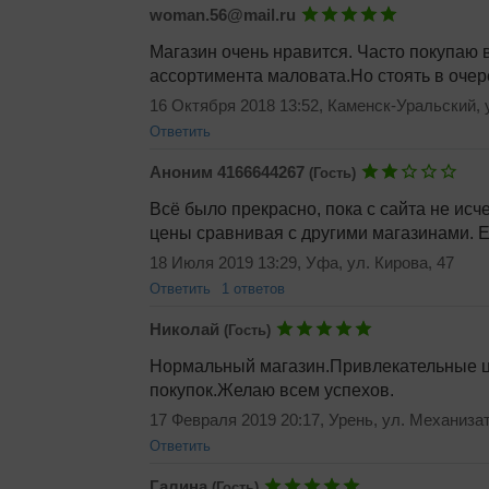
woman.56@mail.ru
Магазин очень нравится. Часто покупаю
ассортимента маловата.Но стоять в очер
16 Октября 2018 13:52, Каменск-Уральский, 
Ответить
Добавить ответ
Добавить ответ
Аноним 4166644267
(Гость)
Всё было прекрасно, пока с сайта не исче
цены сравнивая с другими магазинами. Ес
18 Июля 2019 13:29, Уфа, ул. Кирова, 47
Ответить
1 ответов
Добавить ответ
Аноним 2428019354
(Гость)
Николай
(Гость)
Аноним 4166644267 (Гост
Нормальный магазин.Привлекательные це
26 Апреля 2020 16:22, Ква
покупок.Желаю всем успехов.
Ответить
17 Февраля 2019 20:17, Урень, ул. Механизат
Ответить
Галина
(Гость)