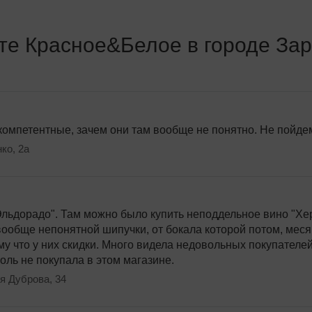
те Красное&Белое в городе За
омпетентные, зачем они там вообще не понятно. Не пойдем
ко, 2а
 вежлиаыми за гроши ишачут, ну пусть пусть, гнать их асехиоттуда
льдорадо". Там можно было купить неподдельное вино "Хе
ркено
вообще непонятной шипучки, от бокала которой потом, месяц 
му что у них скидки. Много видела недовольных покупателе
оль не покупала в этом магазине.
о тяатьяна помойму не одного не пропустит мимио газ выисксвает 
я Дуброва, 34
ркено