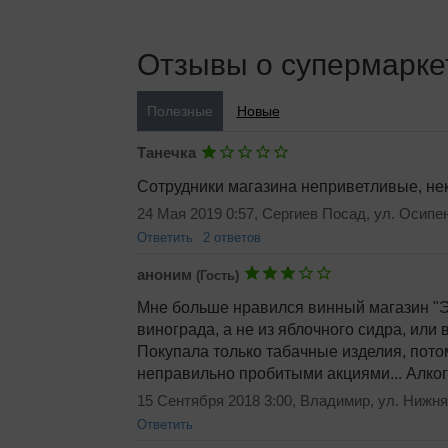
Отзывы о супермарке
Полезные
Новые
Танечка
Сотрудники магазина неприветливые, нек
24 Мая 2019 0:57, Сергиев Посад, ул. Осипен
Ответить
2 ответов
Аноним 2428019354
(Гость)
аноним
(Гость)
Татьяна, а как они бкдут
Мне больше нравился винный магазин "Э
26 Апреля 2020 16:17, Ква
винограда, а не из яблочного сидра, или 
Ответить
Покупала только табачные изделия, пото
Аноним 2428019354
(Гость)
неправильно пробитыми акциями... Алког
Фу стыд и соам, особенн
15 Сентября 2018 3:00, Владимир, ул. Нижня
26 Апреля 2020 16:20, Ква
Ответить
Ответить