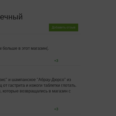
речный
Добавить отзыв
 больше в этот магазин(.
+3
рис" и шампанское "Абрау-Дюрсо" из
от гастрита и изжоги таблетки глотать.
+0
й, которые возвращались в магазин с
ноаого0
+3
+0