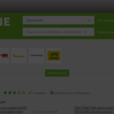
Заречный
Это не Ваш
Поиск по к
Показать все
е
40
отзывов
добавить в любимые
ции:
2-х штук вино ШАТО
ПРИ ПОКУПКЕ вино игри
и розовое сухое
Осталось
6
дней
ПРОСЕККО белое сухое 0,