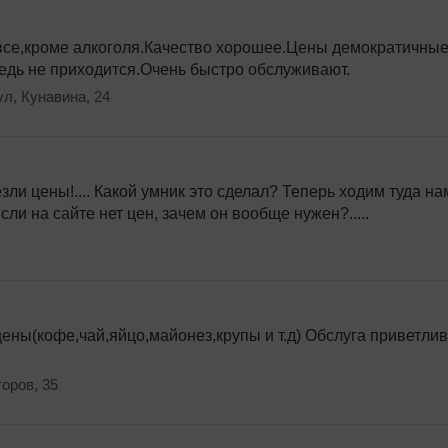
 все,кроме алкоголя.Качество хорошее.Цены демократичные
едь не приходится.Очень быстро обслуживают.
ул, Кунавина, 24
зли цены!.... Какой умник это сделал? Теперь ходим туда н
ли на сайте нет цен, зачем он вообще нужен?.....
ьггать роаноу метлоц
ны(кофе,чай,яйцо,майонез,крупы и т.д) Обслуга приветли
ркено
оров, 35