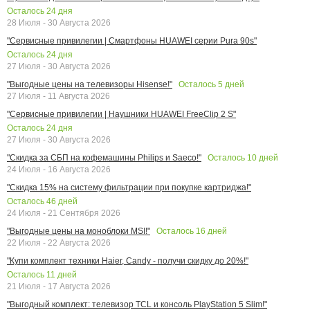
Осталось
24
дня
28 Июля - 30 Августа 2026
"Сервисные привилегии | Смартфоны HUAWEI серии Pura 90s"
Осталось
24
дня
27 Июля - 30 Августа 2026
Осталось
5
дней
"Выгодные цены на телевизоры Hisense!"
27 Июля - 11 Августа 2026
"Сервисные привилегии | Наушники HUAWEI FreeClip 2 S"
Осталось
24
дня
27 Июля - 30 Августа 2026
Осталось
10
дней
"Скидка за СБП на кофемашины Philips и Saeco!"
24 Июля - 16 Августа 2026
"Скидка 15% на систему фильтрации при покупке картриджа!"
Осталось
46
дней
24 Июля - 21 Сентября 2026
Осталось
16
дней
"Выгодные цены на моноблоки MSI!"
22 Июля - 22 Августа 2026
"Купи комплект техники Haier, Candy - получи скидку до 20%!"
Осталось
11
дней
21 Июля - 17 Августа 2026
"Выгодный комплект: телевизор TCL и консоль PlayStation 5 Slim!"