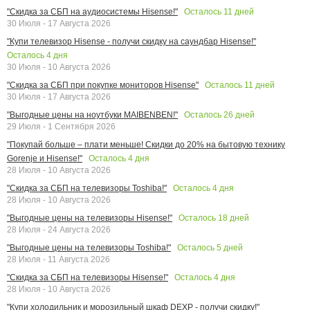
Осталось
11
дней
"Скидка за СБП на аудиосистемы Hisense!"
30 Июля - 17 Августа 2026
"Купи телевизор Hisense - получи скидку на саундбар Hisense!"
Осталось
4
дня
30 Июля - 10 Августа 2026
Осталось
11
дней
"Скидка за СБП при покупке мониторов Hisense"
30 Июля - 17 Августа 2026
Осталось
26
дней
"Выгодные цены на ноутбуки MAIBENBEN!"
29 Июля - 1 Сентября 2026
"Покупай больше – плати меньше! Скидки до 20% на бытовую технику
Осталось
4
дня
Gorenje и Hisense!"
28 Июля - 10 Августа 2026
Осталось
4
дня
"Скидка за СБП на телевизоры Toshiba!"
28 Июля - 10 Августа 2026
Осталось
18
дней
"Выгодные цены на телевизоры Hisense!"
28 Июля - 24 Августа 2026
Осталось
5
дней
"Выгодные цены на телевизоры Toshiba!"
28 Июля - 11 Августа 2026
Осталось
4
дня
"Скидка за СБП на телевизоры Hisense!"
28 Июля - 10 Августа 2026
"Купи холодильник и морозильный шкаф DEXP - получи скидку!"