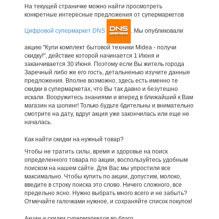
На текущей страничке можно найти просмотреть
конкретные интересные предложения от супермаркетов
Цифровой супермаркет DNS
. Мы опубликовали
акцию "Купи комплект бытовой техники Midea - получи
скидку!", действие которой начинается 1 Июня и
заканчивается 30 Июня. Поэтому если Вы житель города
Заречный либо же его гость, детальненько изучите данные
предложения. Вполне возможно, здесь есть именно те
скидки в супермаркетах, что Вы так давно и безутешно
искали. Вооружитесь знаниями и вперед в ближайший к Вам
магазин на шопинг! Только будьте бдительны и внимательно
смотрите на дату, вдруг акция уже закончилась или еще не
началась.
Как найти скидки на нужный товар?
Чтобы не тратить силы, время и здоровье на поиск
определенного товара по акции, воспользуйтесь удобным
поиском на нашем сайте. Для Вас мы упростили все
максимально. Чтобы купить по акции, допустим, молоко,
введите в строку поиска это слово. Ничего сложного, все
предельно ясно. Нужно выбрать много всего и не забыть?
Отмечайте галочками нужное, и сохраняйте список покупок!
Акции и скидки супермаркетов во благо