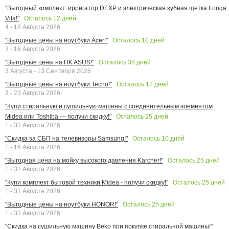
"Выгодный комплект: ирригатор DEXP и электрическая зубная щетка Longa
Осталось
12
дней
Vita!"
4 - 18 Августа 2026
Осталось
10
дней
"Выгодные цены на ноутбуки Acer!"
3 - 16 Августа 2026
Осталось
38
дней
"Выгодные цены на ПК ASUS!"
3 Августа - 13 Сентября 2026
Осталось
17
дней
"Выгодные цены на ноутбуки Tecno!"
3 - 23 Августа 2026
"Купи стиральную и сушильную машины с соединительным элементом
Осталось
25
дней
Midea или Toshiba — получи скидку!"
1 - 31 Августа 2026
Осталось
10
дней
"Скидка за СБП на телевизоры Samsung!"
1 - 16 Августа 2026
Осталось
25
дней
"Выгодная цена на мойку высокого давления Karcher!"
1 - 31 Августа 2026
Осталось
25
дней
"Купи комплект бытовой техники Midea - получи скидку!"
1 - 31 Августа 2026
Осталось
25
дней
"Выгодные цены на ноутбуки HONOR!"
1 - 31 Августа 2026
"Скидка на сушильную машину Beko при покупке стиральной машины!"