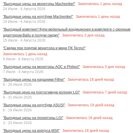
Закончилась
1
день назад
"Выгодные цены на мониторы Machenike!"
24 Июля - 6 Августа 2026
Закончилась
1
день назад
"Выгодные цены на ноутбуки Machenike!"
24 Июля - 6 Августа 2026
"Выгодный комплект! Купи мобильный кондиционер в комплекте с оконным
Закончилась
3
дня назад
адаптером Ballu и получи скидку"
15 Июля - 4 Августа 2026
"Скидка при покупке монитора и мини ПК Tecno!"
Закончилась
1
день назад
9 Июля - 6 Августа 2026
Закончилась
3
дня назад
"Выгодные цены на мониторы AOC и Philips!"
7 Июля - 4 Августа 2026
Закончилась
18
дней назад
"Выгодные цены на наушники Fifine"
6 - 20 Июля 2026
Закончилась
7
дней назад
"Выгодная цена на портативную колонку LG!"
6 - 31 Июля 2026
Закончилась
19
дней назад
"Выгодные цены на ноутбуки ASUS!"
6 - 19 Июля 2026
Закончилась
18
дней назад
"Выгодные цены на проекторы LG!"
3 - 20 Июля 2026
Закончилась
18
дней назад
"Выгодные цены на корпуса MSI!"