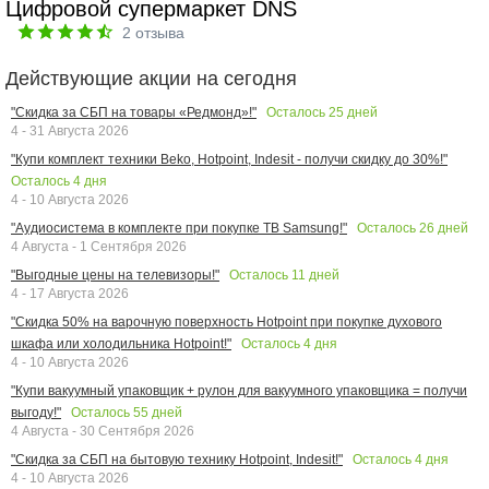
Цифровой супермаркет DNS
2
отзыва
Действующие акции на сегодня
Осталось
25
дней
"Скидка за СБП на товары «Редмонд»!"
4 - 31 Августа 2026
"Купи комплект техники Beko, Hotpoint, Indesit - получи скидку до 30%!"
Осталось
4
дня
4 - 10 Августа 2026
Осталось
26
дней
"Аудиосистема в комплекте при покупке ТВ Samsung!"
4 Августа - 1 Сентября 2026
Осталось
11
дней
"Выгодные цены на телевизоры!"
4 - 17 Августа 2026
"Скидка 50% на варочную поверхность Hotpoint при покупке духового
Осталось
4
дня
шкафа или холодильника Hotpoint!"
4 - 10 Августа 2026
"Купи вакуумный упаковщик + рулон для вакуумного упаковщика = получи
Осталось
55
дней
выгоду!"
4 Августа - 30 Сентября 2026
Осталось
4
дня
"Скидка за СБП на бытовую технику Hotpoint, Indesit!"
4 - 10 Августа 2026