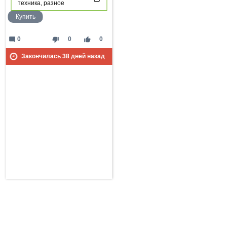
техника, разное
Купить
mode_comment
thumb_down
thumb_up
0
0
0
Закончилась
38
дней назад