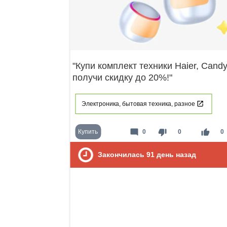
"Купи комплект техники Haier, Candy
получи скидку до 20%!"
Электроника, бытовая техника, разное
mode_comment
thumb_down
thumb_up
Купить
0
0
0
Закончилась
91
день назад