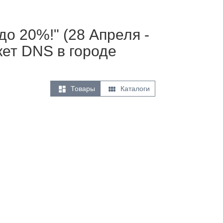
до 20%!" (28 Апреля -
кет DNS в городе


Товары
Каталоги