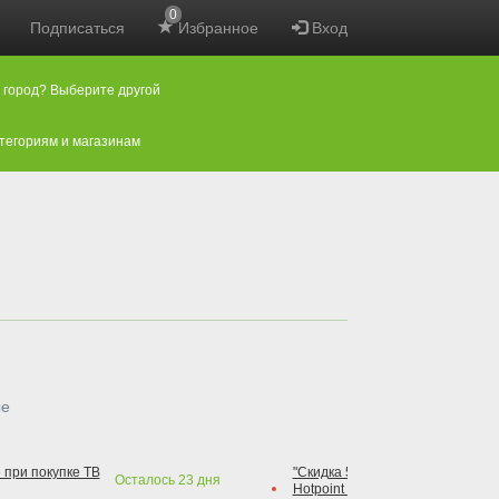
0
Подписаться
Избранное
Вход
 город? Выберите другой
атегориям и магазинам
ые
 при покупке ТВ
"Скидка 50% на варочную повер
Осталось
23
дня
Hotpoint при покупке духового 