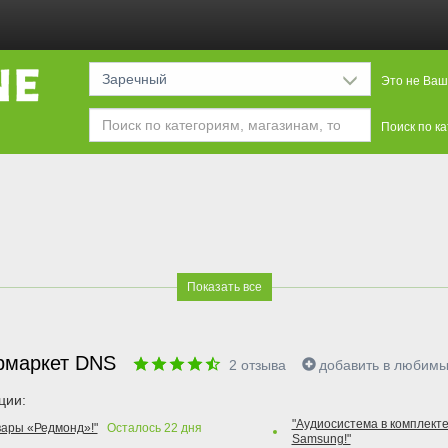
Заречный
Это не Ваш
Поиск по к
Показать все
рмаркет DNS
2
отзыва
добавить в любим
ции:
"Аудиосистема в комплекте
вары «Редмонд»!"
Осталось
22
дня
Samsung!"