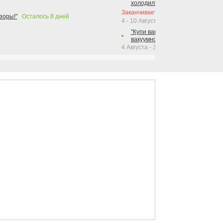
холодильника Hotpoint!"
Заканчивается сегодня
зоры!"
Осталось
8
дней
4 - 10 Августа 2026
"Купи вакуумный упаковщик + р
вакуумного упаковщика = получи
4 Августа - 30 Сентября 2026