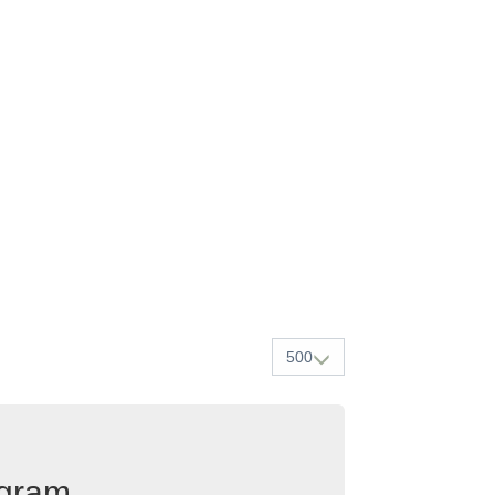
500
egram