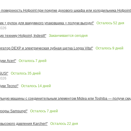
поверхность Hotpoint при покупке духового шкафа или холодильника Hotpoint!
Осталось
52
дня
к + рулон для вакуумного упаковщика = получи выгоду!"
2026
Заканчивается сегодня
 технику Hotpoint, Indesit!"
Осталось
9
дней
игатор DEXP и электрическая зубная щетка Longa Vita!"
Осталось
7
дней
ки Acer!"
Осталось
35
дней
SUS!"
2026
Осталось
14
дней
уки Tecno!"
льную машины с соединительным элементом Midea или Toshiba — получи скид
Осталось
7
дней
изоры Samsung!"
Осталось
22
дня
высокого давления Karcher!"