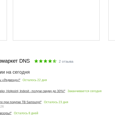
рмаркет DNS
2
отзыва
ии на сегодня
Осталось
22
дня
ы «Редмонд»!"
Заканчивается сегодня
o, Hotpoint, Indesit - получи скидку до 30%!"
Осталось
23
дня
те при покупке ТВ Samsung!"
026
Осталось
8
дней
изоры!"