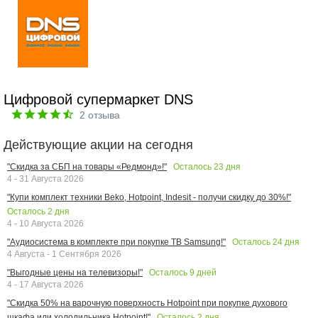
Цифровой супермаркет DNS
2
отзыва
Действующие акции на сегодня
Осталось
23
дня
"Скидка за СБП на товары «Редмонд»!"
4 - 31 Августа 2026
"Купи комплект техники Beko, Hotpoint, Indesit - получи скидку до 30%!"
Осталось
2
дня
4 - 10 Августа 2026
Осталось
24
дня
"Аудиосистема в комплекте при покупке ТВ Samsung!"
4 Августа - 1 Сентября 2026
Осталось
9
дней
"Выгодные цены на телевизоры!"
4 - 17 Августа 2026
"Скидка 50% на варочную поверхность Hotpoint при покупке духового
Осталось
2
дня
шкафа или холодильника Hotpoint!"