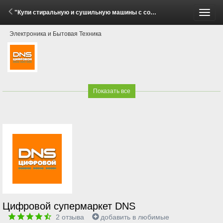
"Купи стиральную и сушильную машины с соединительным элементом Midea — получи скидку 20%!" (1 - 30 Июня 2026)
Пере
Электроника и Бытовая Техника
меню
Показать все
Цифровой супермаркет DNS
2
отзыва
добавить в любимые