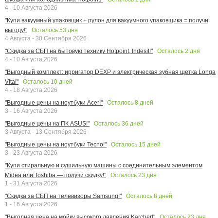
4 - 10 Августа 2026
"Купи вакуумный упаковщик + рулон для вакуумного упаковщика = получи
Осталось
53
дня
выгоду!"
4 Августа - 30 Сентября 2026
Осталось
2
дня
"Скидка за СБП на бытовую технику Hotpoint, Indesit!"
4 - 10 Августа 2026
"Выгодный комплект: ирригатор DEXP и электрическая зубная щетка Longa
Осталось
10
дней
Vita!"
4 - 18 Августа 2026
Осталось
8
дней
"Выгодные цены на ноутбуки Acer!"
3 - 16 Августа 2026
Осталось
36
дней
"Выгодные цены на ПК ASUS!"
3 Августа - 13 Сентября 2026
Осталось
15
дней
"Выгодные цены на ноутбуки Tecno!"
3 - 23 Августа 2026
"Купи стиральную и сушильную машины с соединительным элементом
Осталось
23
дня
Midea или Toshiba — получи скидку!"
1 - 31 Августа 2026
Осталось
8
дней
"Скидка за СБП на телевизоры Samsung!"
1 - 16 Августа 2026
Осталось
23
дня
"Выгодная цена на мойку высокого давления Karcher!"