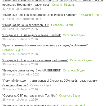
Остался
51
день
ирригатор Redmond и получи скид"
31 Июля - 28 Сентября 2026
Остался
51
день
"Выгодные цены на хозяйственные пылесосы Karcher!"
31 Июля - 28 Сентября 2026
Осталось
23
дня
"Выгодная цена на телевизор LG!"
30 Июля - 31 Августа 2026
Осталось
9
дней
"Скидка за СБП на аудиосистемы Hisense!"
30 Июля - 17 Августа 2026
"Купи телевизор Hisense - получи скидку на саундбар Hisense!"
Осталось
2
дня
30 Июля - 10 Августа 2026
Осталось
9
дней
"Скидка за СБП при покупке мониторов Hisense"
30 Июля - 17 Августа 2026
Осталось
24
дня
"Выгодные цены на ноутбуки MAIBENBEN!"
29 Июля - 1 Сентября 2026
"Покупай больше – плати меньше! Скидки до 20% на бытовую технику
Осталось
2
дня
Gorenje и Hisense!"
28 Июля - 10 Августа 2026
Осталось
2
дня
"Скидка за СБП на телевизоры Toshiba!"
28 Июля - 10 Августа 2026
Осталось
16
дней
"Выгодные цены на телевизоры Hisense!"