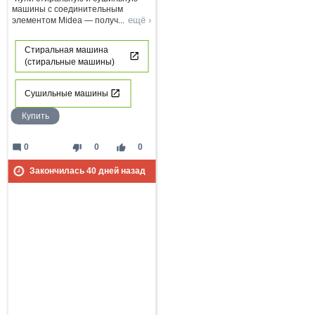
машины с соединительным
ещё ›
элементом Midea — получ
...
Стиральная машина
(стиральные машины)
Сушильные машины
Купить
mode_comment
thumb_down
thumb_up
0
0
0
Закончилась
40
дней назад