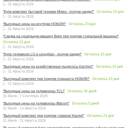
1 - 31 Августа 2026
Осталось
23
дня
"Купи комплект бытовой техники Midea - получи скидку!"
1 - 31 Августа 2026
Осталось
23
дня
"Выгодные цены на ноутбуки HONOR!"
1 - 31 Августа 2026
"Скидка на сушильную машину Beko при покупке стиральной машины!"
Осталось
23
дня
1 - 31 Августа 2026
Осталось
23
дня
"Купи телевизор LG и саундбар - получи скидку!"
1 - 31 Августа 2026
Осталось
23
дня
"Выгодные цены на хозяйственные пылесосы Karcher!"
1 - 31 Августа 2026
Осталось
23
дня
"Выгодный комплект при покупке планшета HONOR!"
1 - 31 Августа 2026
Осталось
30
дней
"Выгодные цены на телевизоры TCL!"
31 Июля - 7 Сентября 2026
Осталось
5
дней
"Выгодные цены на телевизоры Iffalcon!"
31 Июля - 13 Августа 2026
Осталось
23
дня
"Выгодный комплект при покупке товаров Xiaomi!"
31 Июля - 31 Августа 2026
"Выгодный комплект! Купи электробритву, электричекую зубную щетку или