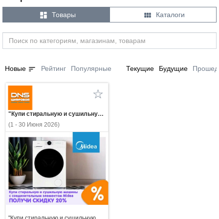


Товары
Каталоги
sort
Новые
Рейтинг
Популярные
Текущие
Будущие
Прошед
"Купи стиральную и сушильную машины с соединительным элементом Midea — получи скидку 20%!"
(1 - 30 Июня 2026)
"Купи стиральную и сушильную