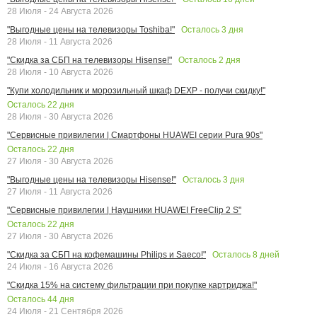
28 Июля - 24 Августа 2026
Осталось
3
дня
"Выгодные цены на телевизоры Toshiba!"
28 Июля - 11 Августа 2026
Осталось
2
дня
"Скидка за СБП на телевизоры Hisense!"
28 Июля - 10 Августа 2026
"Купи холодильник и морозильный шкаф DEXP - получи скидку!"
Осталось
22
дня
28 Июля - 30 Августа 2026
"Сервисные привилегии | Смартфоны HUAWEI серии Pura 90s"
Осталось
22
дня
27 Июля - 30 Августа 2026
Осталось
3
дня
"Выгодные цены на телевизоры Hisense!"
27 Июля - 11 Августа 2026
"Сервисные привилегии | Наушники HUAWEI FreeClip 2 S"
Осталось
22
дня
27 Июля - 30 Августа 2026
Осталось
8
дней
"Скидка за СБП на кофемашины Philips и Saeco!"
24 Июля - 16 Августа 2026
"Скидка 15% на систему фильтрации при покупке картриджа!"
Осталось
44
дня
24 Июля - 21 Сентября 2026