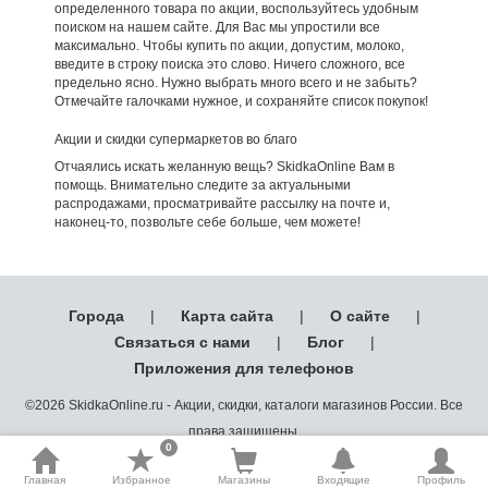
определенного товара по акции, воспользуйтесь удобным
поиском на нашем сайте. Для Вас мы упростили все
максимально. Чтобы купить по акции, допустим, молоко,
введите в строку поиска это слово. Ничего сложного, все
предельно ясно. Нужно выбрать много всего и не забыть?
Отмечайте галочками нужное, и сохраняйте список покупок!
Акции и скидки супермаркетов во благо
Отчаялись искать желанную вещь? SkidkaOnline Вам в
помощь. Внимательно следите за актуальными
распродажами, просматривайте рассылку на почте и,
наконец-то, позвольте себе больше, чем можете!
Города
|
Карта сайта
|
О сайте
|
Связаться с нами
|
Блог
|
Приложения для телефонов
©2026 SkidkaOnline.ru - Акции, скидки, каталоги магазинов России. Все
права защищены.
0
Главная
Избранное
Магазины
Входящие
Профиль