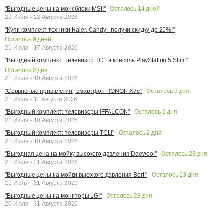
Осталось
14
дней
"Выгодные цены на моноблоки MSI!"
22 Июля - 22 Августа 2026
"Купи комплект техники Haier, Candy - получи скидку до 20%!"
Осталось
9
дней
21 Июля - 17 Августа 2026
"Выгодный комплект: телевизор TCL и консоль PlayStation 5 Slim!"
Осталось
2
дня
21 Июля - 10 Августа 2026
Осталось
3
дня
"Сервисные привилегии | смартфон HONOR X7e"
21 Июля - 11 Августа 2026
Осталось
2
дня
"Выгодный комплект: телевизоры iFFALCON"
21 Июля - 10 Августа 2026
Осталось
2
дня
"Выгодный комплект: телевизоры TCL!"
21 Июля - 10 Августа 2026
Осталось
23
дня
"Выгодная цена на мойку высокого давления Daewoo!"
21 Июля - 31 Августа 2026
Осталось
23
дня
"Выгодные цены на мойки высокого давления Bort!"
21 Июля - 31 Августа 2026
Осталось
23
дня
"Выгодные цены на мониторы LG!"
20 Июля - 31 Августа 2026