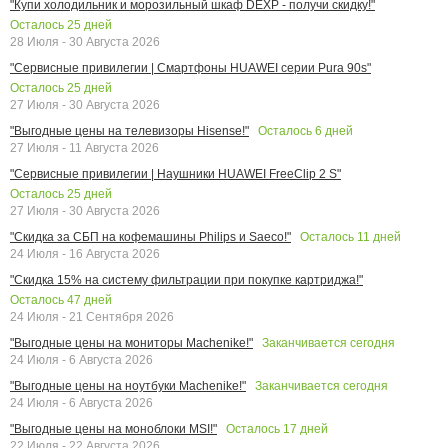
"Купи холодильник и морозильный шкаф DEXP - получи скидку!"
Осталось
25
дней
28 Июля - 30 Августа 2026
"Сервисные привилегии | Смартфоны HUAWEI серии Pura 90s"
Осталось
25
дней
27 Июля - 30 Августа 2026
Осталось
6
дней
"Выгодные цены на телевизоры Hisense!"
27 Июля - 11 Августа 2026
"Сервисные привилегии | Наушники HUAWEI FreeClip 2 S"
Осталось
25
дней
27 Июля - 30 Августа 2026
Осталось
11
дней
"Скидка за СБП на кофемашины Philips и Saeco!"
24 Июля - 16 Августа 2026
"Скидка 15% на систему фильтрации при покупке картриджа!"
Осталось
47
дней
24 Июля - 21 Сентября 2026
Заканчивается сегодня
"Выгодные цены на мониторы Machenike!"
24 Июля - 6 Августа 2026
Заканчивается сегодня
"Выгодные цены на ноутбуки Machenike!"
24 Июля - 6 Августа 2026
Осталось
17
дней
"Выгодные цены на моноблоки MSI!"
22 Июля - 22 Августа 2026