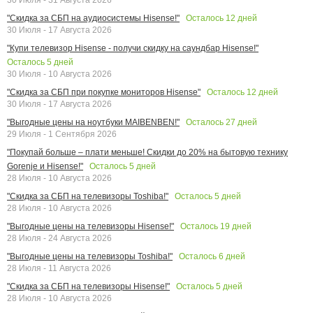
Осталось
12
дней
"Скидка за СБП на аудиосистемы Hisense!"
30 Июля - 17 Августа 2026
"Купи телевизор Hisense - получи скидку на саундбар Hisense!"
Осталось
5
дней
30 Июля - 10 Августа 2026
Осталось
12
дней
"Скидка за СБП при покупке мониторов Hisense"
30 Июля - 17 Августа 2026
Осталось
27
дней
"Выгодные цены на ноутбуки MAIBENBEN!"
29 Июля - 1 Сентября 2026
"Покупай больше – плати меньше! Скидки до 20% на бытовую технику
Осталось
5
дней
Gorenje и Hisense!"
28 Июля - 10 Августа 2026
Осталось
5
дней
"Скидка за СБП на телевизоры Toshiba!"
28 Июля - 10 Августа 2026
Осталось
19
дней
"Выгодные цены на телевизоры Hisense!"
28 Июля - 24 Августа 2026
Осталось
6
дней
"Выгодные цены на телевизоры Toshiba!"
28 Июля - 11 Августа 2026
Осталось
5
дней
"Скидка за СБП на телевизоры Hisense!"
28 Июля - 10 Августа 2026