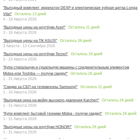
"Выгодный комплект: ирригатор DEXP и электрическая зубная щетка Longa
Осталось
13
дней
Vita!"
4 - 18 Августа 2026
Осталось
11
дней
"Выгодные цены на ноутбуки Acer!"
3 - 16 Августа 2026
Осталось
39
дней
"Выгодные цены на ПК ASUS!"
3 Августа - 13 Сентября 2026
Осталось
18
дней
"Выгодные цены на ноутбуки Tecno!"
3 - 23 Августа 2026
"Купи стиральную и сушильную машины с соединительным элементом
Осталось
26
дней
Midea или Toshiba — получи скидку!"
1 - 31 Августа 2026
Осталось
11
дней
"Скидка за СБП на телевизоры Samsung!"
1 - 16 Августа 2026
Осталось
26
дней
"Выгодная цена на мойку высокого давления Karcher!"
1 - 31 Августа 2026
Осталось
26
дней
"Купи комплект бытовой техники Midea - получи скидку!"
1 - 31 Августа 2026
Осталось
26
дней
"Выгодные цены на ноутбуки HONOR!"
1 - 31 Августа 2026