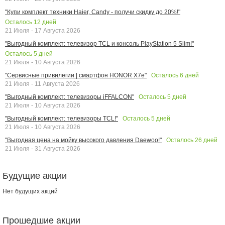
"Купи комплект техники Haier, Candy - получи скидку до 20%!"
Осталось
12
дней
21 Июля - 17 Августа 2026
"Выгодный комплект: телевизор TCL и консоль PlayStation 5 Slim!"
Осталось
5
дней
21 Июля - 10 Августа 2026
Осталось
6
дней
"Сервисные привилегии | смартфон HONOR X7e"
21 Июля - 11 Августа 2026
Осталось
5
дней
"Выгодный комплект: телевизоры iFFALCON"
21 Июля - 10 Августа 2026
Осталось
5
дней
"Выгодный комплект: телевизоры TCL!"
21 Июля - 10 Августа 2026
Осталось
26
дней
"Выгодная цена на мойку высокого давления Daewoo!"
21 Июля - 31 Августа 2026
Будущие акции
Нет будущих акций
Прошедшие акции