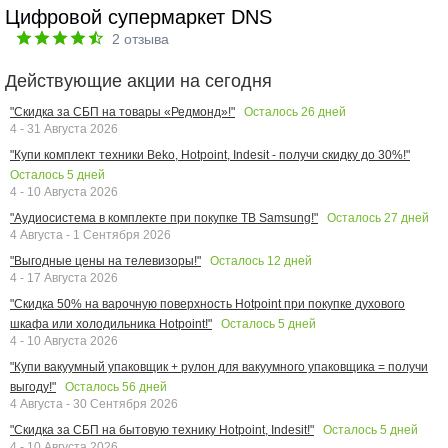
Цифровой супермаркет DNS
2
отзыва
Действующие акции на сегодня
Осталось
26
дней
"Скидка за СБП на товары «Редмонд»!"
4 - 31 Августа 2026
"Купи комплект техники Beko, Hotpoint, Indesit - получи скидку до 30%!"
Осталось
5
дней
4 - 10 Августа 2026
Осталось
27
дней
"Аудиосистема в комплекте при покупке ТВ Samsung!"
4 Августа - 1 Сентября 2026
Осталось
12
дней
"Выгодные цены на телевизоры!"
4 - 17 Августа 2026
"Скидка 50% на варочную поверхность Hotpoint при покупке духового
Осталось
5
дней
шкафа или холодильника Hotpoint!"
4 - 10 Августа 2026
"Купи вакуумный упаковщик + рулон для вакуумного упаковщика = получи
Осталось
56
дней
выгоду!"
4 Августа - 30 Сентября 2026
Осталось
5
дней
"Скидка за СБП на бытовую технику Hotpoint, Indesit!"
4 - 10 Августа 2026