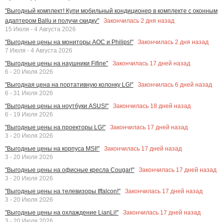
"Выгодный комплект! Купи мобильный кондиционер в комплекте с оконным
Закончилась
2
дня назад
адаптером Ballu и получи скидку"
15 Июля - 4 Августа 2026
Закончилась
2
дня назад
"Выгодные цены на мониторы AOC и Philips!"
7 Июля - 4 Августа 2026
Закончилась
17
дней назад
"Выгодные цены на наушники Fifine"
6 - 20 Июля 2026
Закончилась
6
дней назад
"Выгодная цена на портативную колонку LG!"
6 - 31 Июля 2026
Закончилась
18
дней назад
"Выгодные цены на ноутбуки ASUS!"
6 - 19 Июля 2026
Закончилась
17
дней назад
"Выгодные цены на проекторы LG!"
3 - 20 Июля 2026
Закончилась
17
дней назад
"Выгодные цены на корпуса MSI!"
3 - 20 Июля 2026
Закончилась
17
дней назад
"Выгодные цены на офисные кресла Cougar!"
3 - 20 Июля 2026
Закончилась
17
дней назад
"Выгодные цены на телевизоры Iffalcon!"
3 - 20 Июля 2026
Закончилась
17
дней назад
"Выгодные цены на охлаждение LianLi!"
3 - 20 Июля 2026