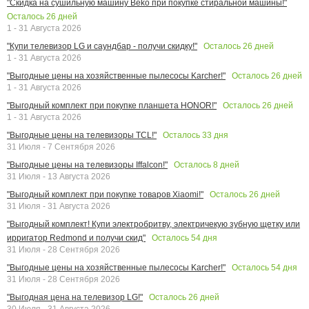
"Скидка на сушильную машину Beko при покупке стиральной машины!"
Осталось
26
дней
1 - 31 Августа 2026
Осталось
26
дней
"Купи телевизор LG и саундбар - получи скидку!"
1 - 31 Августа 2026
Осталось
26
дней
"Выгодные цены на хозяйственные пылесосы Karcher!"
1 - 31 Августа 2026
Осталось
26
дней
"Выгодный комплект при покупке планшета HONOR!"
1 - 31 Августа 2026
Осталось
33
дня
"Выгодные цены на телевизоры TCL!"
31 Июля - 7 Сентября 2026
Осталось
8
дней
"Выгодные цены на телевизоры Iffalcon!"
31 Июля - 13 Августа 2026
Осталось
26
дней
"Выгодный комплект при покупке товаров Xiaomi!"
31 Июля - 31 Августа 2026
"Выгодный комплект! Купи электробритву, электричекую зубную щетку или
Осталось
54
дня
ирригатор Redmond и получи скид"
31 Июля - 28 Сентября 2026
Осталось
54
дня
"Выгодные цены на хозяйственные пылесосы Karcher!"
31 Июля - 28 Сентября 2026
Осталось
26
дней
"Выгодная цена на телевизор LG!"
30 Июля - 31 Августа 2026