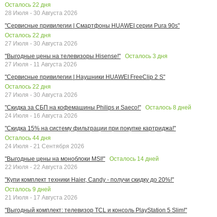
Осталось
22
дня
28 Июля - 30 Августа 2026
"Сервисные привилегии | Смартфоны HUAWEI серии Pura 90s"
Осталось
22
дня
27 Июля - 30 Августа 2026
Осталось
3
дня
"Выгодные цены на телевизоры Hisense!"
27 Июля - 11 Августа 2026
"Сервисные привилегии | Наушники HUAWEI FreeClip 2 S"
Осталось
22
дня
27 Июля - 30 Августа 2026
Осталось
8
дней
"Скидка за СБП на кофемашины Philips и Saeco!"
24 Июля - 16 Августа 2026
"Скидка 15% на систему фильтрации при покупке картриджа!"
Осталось
44
дня
24 Июля - 21 Сентября 2026
Осталось
14
дней
"Выгодные цены на моноблоки MSI!"
22 Июля - 22 Августа 2026
"Купи комплект техники Haier, Candy - получи скидку до 20%!"
Осталось
9
дней
21 Июля - 17 Августа 2026
"Выгодный комплект: телевизор TCL и консоль PlayStation 5 Slim!"