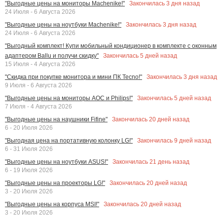
Закончилась
3
дня назад
"Выгодные цены на мониторы Machenike!"
24 Июля - 6 Августа 2026
Закончилась
3
дня назад
"Выгодные цены на ноутбуки Machenike!"
24 Июля - 6 Августа 2026
"Выгодный комплект! Купи мобильный кондиционер в комплекте с оконным
Закончилась
5
дней назад
адаптером Ballu и получи скидку"
15 Июля - 4 Августа 2026
Закончилась
3
дня назад
"Скидка при покупке монитора и мини ПК Tecno!"
9 Июля - 6 Августа 2026
Закончилась
5
дней назад
"Выгодные цены на мониторы AOC и Philips!"
7 Июля - 4 Августа 2026
Закончилась
20
дней назад
"Выгодные цены на наушники Fifine"
6 - 20 Июля 2026
Закончилась
9
дней назад
"Выгодная цена на портативную колонку LG!"
6 - 31 Июля 2026
Закончилась
21
день назад
"Выгодные цены на ноутбуки ASUS!"
6 - 19 Июля 2026
Закончилась
20
дней назад
"Выгодные цены на проекторы LG!"
3 - 20 Июля 2026
Закончилась
20
дней назад
"Выгодные цены на корпуса MSI!"
3 - 20 Июля 2026