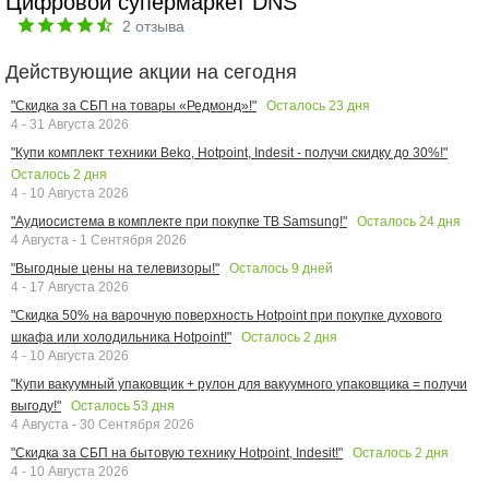
Цифровой супермаркет DNS
2
отзыва
Действующие акции на сегодня
Осталось
23
дня
"Скидка за СБП на товары «Редмонд»!"
4 - 31 Августа 2026
"Купи комплект техники Beko, Hotpoint, Indesit - получи скидку до 30%!"
Осталось
2
дня
4 - 10 Августа 2026
Осталось
24
дня
"Аудиосистема в комплекте при покупке ТВ Samsung!"
4 Августа - 1 Сентября 2026
Осталось
9
дней
"Выгодные цены на телевизоры!"
4 - 17 Августа 2026
"Скидка 50% на варочную поверхность Hotpoint при покупке духового
Осталось
2
дня
шкафа или холодильника Hotpoint!"
4 - 10 Августа 2026
"Купи вакуумный упаковщик + рулон для вакуумного упаковщика = получи
Осталось
53
дня
выгоду!"
4 Августа - 30 Сентября 2026
Осталось
2
дня
"Скидка за СБП на бытовую технику Hotpoint, Indesit!"
4 - 10 Августа 2026