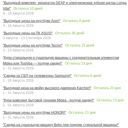
"Выгодный комплект: ирригатор DEXP и электрическая зубная щетка Longa
Осталось
10
дней
Vita!"
4 - 18 Августа 2026
Осталось
8
дней
"Выгодные цены на ноутбуки Acer!"
3 - 16 Августа 2026
Осталось
36
дней
"Выгодные цены на ПК ASUS!"
3 Августа - 13 Сентября 2026
Осталось
15
дней
"Выгодные цены на ноутбуки Tecno!"
3 - 23 Августа 2026
"Купи стиральную и сушильную машины с соединительным элементом
Осталось
23
дня
Midea или Toshiba — получи скидку!"
1 - 31 Августа 2026
Осталось
8
дней
"Скидка за СБП на телевизоры Samsung!"
1 - 16 Августа 2026
Осталось
23
дня
"Выгодная цена на мойку высокого давления Karcher!"
1 - 31 Августа 2026
Осталось
23
дня
"Купи комплект бытовой техники Midea - получи скидку!"
1 - 31 Августа 2026
Осталось
23
дня
"Выгодные цены на ноутбуки HONOR!"
1 - 31 Августа 2026
"Скидка на сушильную машину Beko при покупке стиральной машины!"