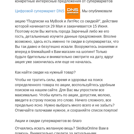
конкретные интересные предложения от супермаркетов
Цифровой супермаркет DNS
. Мы опубликовали
акцию "Подписки на MyBook и ЛитРес со скидкой!", действие
которой начинается 29 Мая и заканчивается 15 Июня.
Поэтому если Вы житель города Заречный либо же его
гость, детальненько изучите данные предложения. Вполне
возможно, здесь есть именно те скидки в супермаркетах, что
Вы так давно и безутешно искали. Вооружитесь знаниями и
вперед в ближайший к Вам магазин на шопинг! Только
будьте бдительны и внимательно смотрите на дату, вдруг
акция уже закончилась или еще не началась.
Как найти скидки на нужный товар?
Чтобы не тратить силы, время и здоровье на поиск
определенного товара по акции, воспользуйтесь удобным
поиском на нашем сайте. Для Вас мы упростили все
максимально. Чтобы купить по акции, допустим, молоко,
введите в строку поиска это слово. Ничего сложного, все
предельно ясно. Нужно выбрать много всего и не забыть?
Отмечайте галочками нужное, и сохраняйте список покупок!
Акции и скидки супермаркетов во благо
Отчаялись искать желанную вещь? SkidkaOnline Вам в
помощь. Внимательно следите за актуальными