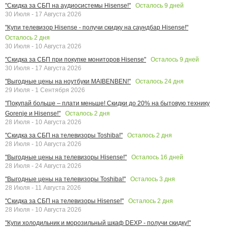
Осталось
9
дней
"Скидка за СБП на аудиосистемы Hisense!"
30 Июля - 17 Августа 2026
"Купи телевизор Hisense - получи скидку на саундбар Hisense!"
Осталось
2
дня
30 Июля - 10 Августа 2026
Осталось
9
дней
"Скидка за СБП при покупке мониторов Hisense"
30 Июля - 17 Августа 2026
Осталось
24
дня
"Выгодные цены на ноутбуки MAIBENBEN!"
29 Июля - 1 Сентября 2026
"Покупай больше – плати меньше! Скидки до 20% на бытовую технику
Осталось
2
дня
Gorenje и Hisense!"
28 Июля - 10 Августа 2026
Осталось
2
дня
"Скидка за СБП на телевизоры Toshiba!"
28 Июля - 10 Августа 2026
Осталось
16
дней
"Выгодные цены на телевизоры Hisense!"
28 Июля - 24 Августа 2026
Осталось
3
дня
"Выгодные цены на телевизоры Toshiba!"
28 Июля - 11 Августа 2026
Осталось
2
дня
"Скидка за СБП на телевизоры Hisense!"
28 Июля - 10 Августа 2026
"Купи холодильник и морозильный шкаф DEXP - получи скидку!"