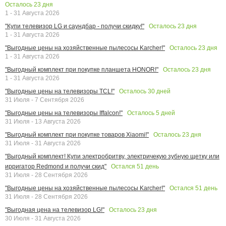
Осталось
23
дня
1 - 31 Августа 2026
Осталось
23
дня
"Купи телевизор LG и саундбар - получи скидку!"
1 - 31 Августа 2026
Осталось
23
дня
"Выгодные цены на хозяйственные пылесосы Karcher!"
1 - 31 Августа 2026
Осталось
23
дня
"Выгодный комплект при покупке планшета HONOR!"
1 - 31 Августа 2026
Осталось
30
дней
"Выгодные цены на телевизоры TCL!"
31 Июля - 7 Сентября 2026
Осталось
5
дней
"Выгодные цены на телевизоры Iffalcon!"
31 Июля - 13 Августа 2026
Осталось
23
дня
"Выгодный комплект при покупке товаров Xiaomi!"
31 Июля - 31 Августа 2026
"Выгодный комплект! Купи электробритву, электричекую зубную щетку или
Остался
51
день
ирригатор Redmond и получи скид"
31 Июля - 28 Сентября 2026
Остался
51
день
"Выгодные цены на хозяйственные пылесосы Karcher!"
31 Июля - 28 Сентября 2026
Осталось
23
дня
"Выгодная цена на телевизор LG!"
30 Июля - 31 Августа 2026