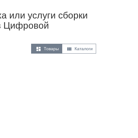
ка или услуги сборки
ов Цифровой


Товары
Каталоги