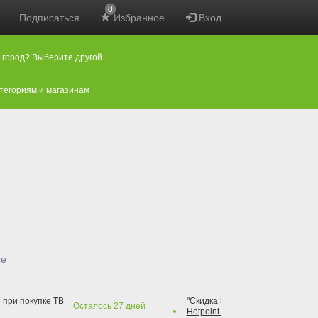
0
Подписаться
Избранное
Вход
 город? Выберите другой
атегориям и магазинам
ые
 при покупке ТВ
"Скидка 50% на варочную повер
Осталось
27
дней
Hotpoint при покупке духового 