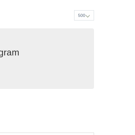
500
egram