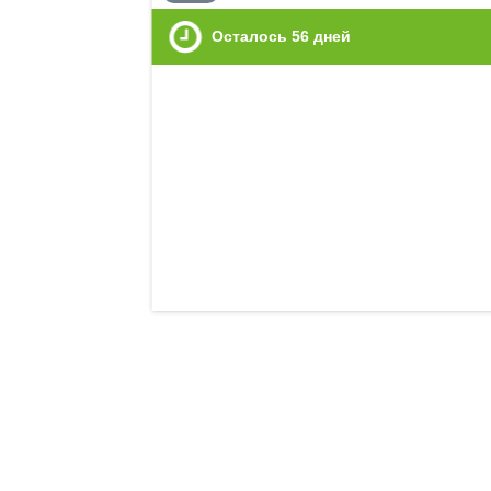
Осталось
56
дней