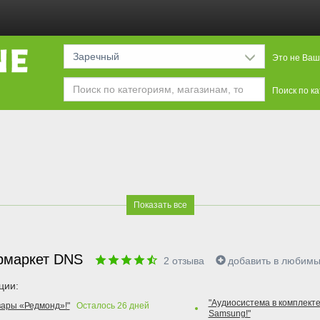
Заречный
Это не Ваш
Поиск по к
Показать все
рмаркет DNS
2
отзыва
добавить в любим
ции:
"Аудиосистема в комплекте
вары «Редмонд»!"
Осталось
26
дней
Samsung!"