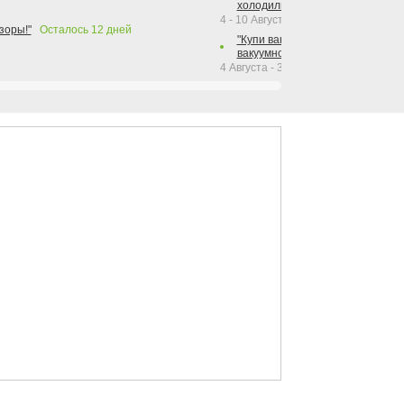
холодильника Hotpoint!"
4 - 10 Августа 2026
зоры!"
Осталось
12
дней
"Купи вакуумный упаковщик + р
вакуумного упаковщика = получи
4 Августа - 30 Сентября 2026