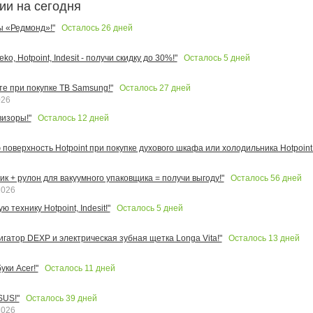
ии на сегодня
Осталось
26
дней
ы «Редмонд»!"
Осталось
5
дней
o, Hotpoint, Indesit - получи скидку до 30%!"
Осталось
27
дней
те при покупке ТВ Samsung!"
026
Осталось
12
дней
изоры!"
поверхность Hotpoint при покупке духового шкафа или холодильника Hotpoint!
Осталось
56
дней
к + рулон для вакуумного упаковщика = получи выгоду!"
2026
Осталось
5
дней
 технику Hotpoint, Indesit!"
Осталось
13
дней
игатор DEXP и электрическая зубная щетка Longa Vita!"
Осталось
11
дней
ки Acer!"
Осталось
39
дней
SUS!"
2026