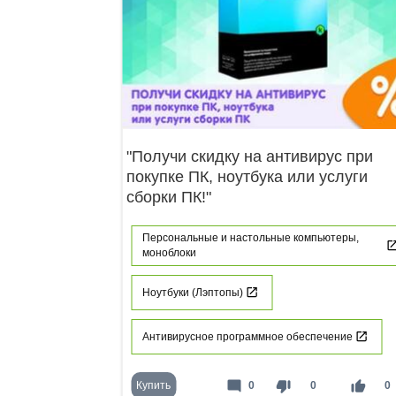
"Получи скидку на антивирус при
покупке ПК, ноутбука или услуги
сборки ПК!"
Персональные и настольные компьютеры,
моноблоки
Ноутбуки (Лэптопы)
Антивирусное программное обеспечение
mode_comment
thumb_down
thumb_up
Купить
0
0
0