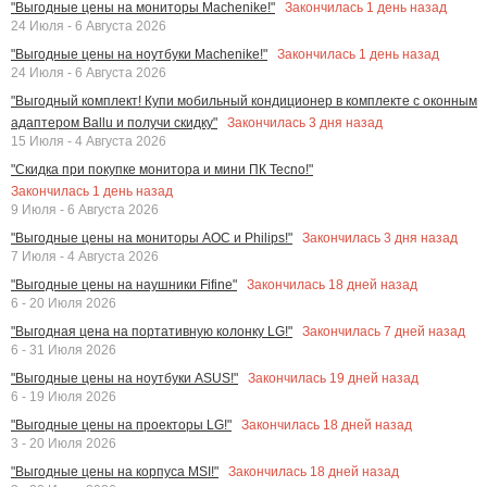
Закончилась
1
день назад
"Выгодные цены на мониторы Machenike!"
24 Июля - 6 Августа 2026
Закончилась
1
день назад
"Выгодные цены на ноутбуки Machenike!"
24 Июля - 6 Августа 2026
"Выгодный комплект! Купи мобильный кондиционер в комплекте с оконным
Закончилась
3
дня назад
адаптером Ballu и получи скидку"
15 Июля - 4 Августа 2026
"Скидка при покупке монитора и мини ПК Tecno!"
Закончилась
1
день назад
9 Июля - 6 Августа 2026
Закончилась
3
дня назад
"Выгодные цены на мониторы AOC и Philips!"
7 Июля - 4 Августа 2026
Закончилась
18
дней назад
"Выгодные цены на наушники Fifine"
6 - 20 Июля 2026
Закончилась
7
дней назад
"Выгодная цена на портативную колонку LG!"
6 - 31 Июля 2026
Закончилась
19
дней назад
"Выгодные цены на ноутбуки ASUS!"
6 - 19 Июля 2026
Закончилась
18
дней назад
"Выгодные цены на проекторы LG!"
3 - 20 Июля 2026
Закончилась
18
дней назад
"Выгодные цены на корпуса MSI!"