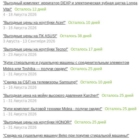
"Выгодный комплект: ирригатор DEXP и электрическая зубная щетка Longa
Осталось
12
дней
Vita!"
4 - 18 Августа 2026
Осталось
10
дней
"Выгодные цены на ноутбуки Acer!"
3 - 16 Августа 2026
Осталось
38
дней
"Выгодные цены на ПК ASUS!"
3 Августа - 13 Сентября 2026
Осталось
17
дней
"Выгодные цены на ноутбуки Tecno!"
3 - 23 Августа 2026
"Купи стиральную и сушильную машины с соединительным элементом
Осталось
25
дней
Midea или Toshiba — получи скидку!"
1 - 31 Августа 2026
Осталось
10
дней
"Скидка за СБП на телевизоры Samsung!"
1 - 16 Августа 2026
Осталось
25
дней
"Выгодная цена на мойку высокого давления Karcher!"
1 - 31 Августа 2026
Осталось
25
дней
"Купи комплект бытовой техники Midea - получи скидку!"
1 - 31 Августа 2026
Осталось
25
дней
"Выгодные цены на ноутбуки HONOR!"
1 - 31 Августа 2026
"Скидка на сушильную машину Beko при покупке стиральной машины!"