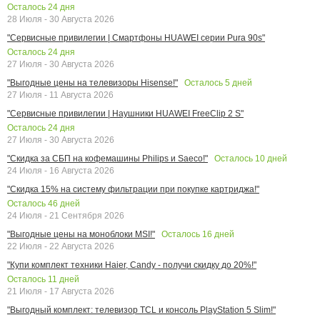
Осталось
24
дня
28 Июля - 30 Августа 2026
"Сервисные привилегии | Смартфоны HUAWEI серии Pura 90s"
Осталось
24
дня
27 Июля - 30 Августа 2026
Осталось
5
дней
"Выгодные цены на телевизоры Hisense!"
27 Июля - 11 Августа 2026
"Сервисные привилегии | Наушники HUAWEI FreeClip 2 S"
Осталось
24
дня
27 Июля - 30 Августа 2026
Осталось
10
дней
"Скидка за СБП на кофемашины Philips и Saeco!"
24 Июля - 16 Августа 2026
"Скидка 15% на систему фильтрации при покупке картриджа!"
Осталось
46
дней
24 Июля - 21 Сентября 2026
Осталось
16
дней
"Выгодные цены на моноблоки MSI!"
22 Июля - 22 Августа 2026
"Купи комплект техники Haier, Candy - получи скидку до 20%!"
Осталось
11
дней
21 Июля - 17 Августа 2026
"Выгодный комплект: телевизор TCL и консоль PlayStation 5 Slim!"