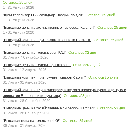
Осталось
25
дней
1 - 31 Августа 2026
Осталось
25
дней
"Купи телевизор LG и саундбар - получи скидку!"
1 - 31 Августа 2026
Осталось
25
дней
"Выгодные цены на хозяйственные пылесосы Karcher!"
1 - 31 Августа 2026
Осталось
25
дней
"Выгодный комплект при покупке планшета HONOR!"
1 - 31 Августа 2026
Осталось
32
дня
"Выгодные цены на телевизоры TCL!"
31 Июля - 7 Сентября 2026
Осталось
7
дней
"Выгодные цены на телевизоры Iffalcon!"
31 Июля - 13 Августа 2026
Осталось
25
дней
"Выгодный комплект при покупке товаров Xiaomi!"
31 Июля - 31 Августа 2026
"Выгодный комплект! Купи электробритву, электричекую зубную щетку или
Осталось
53
дня
ирригатор Redmond и получи скид"
31 Июля - 28 Сентября 2026
Осталось
53
дня
"Выгодные цены на хозяйственные пылесосы Karcher!"
31 Июля - 28 Сентября 2026
Осталось
25
дней
"Выгодная цена на телевизор LG!"
30 Июля - 31 Августа 2026