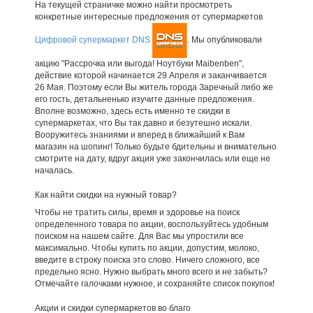
На текущей страничке можно найти просмотреть
конкретные интересные предложения от супермаркетов
Цифровой супермаркет DNS
. Мы опубликовали
акцию "Рассрочка или выгода! Ноутбуки Maibenben",
действие которой начинается 29 Апреля и заканчивается
26 Мая. Поэтому если Вы житель города Заречный либо же
его гость, детальненько изучите данные предложения.
Вполне возможно, здесь есть именно те скидки в
супермаркетах, что Вы так давно и безутешно искали.
Вооружитесь знаниями и вперед в ближайший к Вам
магазин на шопинг! Только будьте бдительны и внимательно
смотрите на дату, вдруг акция уже закончилась или еще не
началась.
Как найти скидки на нужный товар?
Чтобы не тратить силы, время и здоровье на поиск
определенного товара по акции, воспользуйтесь удобным
поиском на нашем сайте. Для Вас мы упростили все
максимально. Чтобы купить по акции, допустим, молоко,
введите в строку поиска это слово. Ничего сложного, все
предельно ясно. Нужно выбрать много всего и не забыть?
Отмечайте галочками нужное, и сохраняйте список покупок!
Акции и скидки супермаркетов во благо