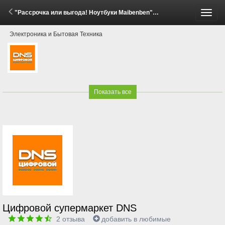
"Рассрочка или выгода! Ноутбуки Maibenben" (29 Апреля - 26 Мая 2026)
Пере
Электроника и Бытовая Техника
меню
Показать все
Цифровой супермаркет DNS
2
отзыва
добавить в любимые