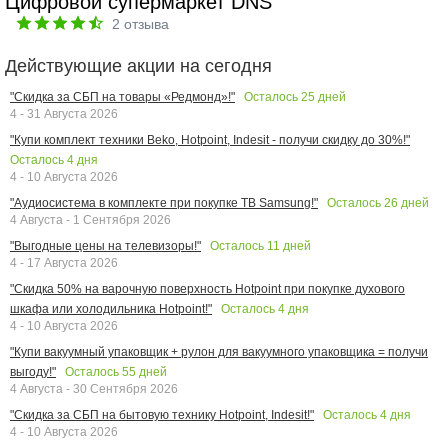
Цифровой супермаркет DNS
2
отзыва
Действующие акции на сегодня
Осталось
25
дней
"Скидка за СБП на товары «Редмонд»!"
4 - 31 Августа 2026
"Купи комплект техники Beko, Hotpoint, Indesit - получи скидку до 30%!"
Осталось
4
дня
4 - 10 Августа 2026
Осталось
26
дней
"Аудиосистема в комплекте при покупке ТВ Samsung!"
4 Августа - 1 Сентября 2026
Осталось
11
дней
"Выгодные цены на телевизоры!"
4 - 17 Августа 2026
"Скидка 50% на варочную поверхность Hotpoint при покупке духового
Осталось
4
дня
шкафа или холодильника Hotpoint!"
4 - 10 Августа 2026
"Купи вакуумный упаковщик + рулон для вакуумного упаковщика = получи
Осталось
55
дней
выгоду!"
4 Августа - 30 Сентября 2026
Осталось
4
дня
"Скидка за СБП на бытовую технику Hotpoint, Indesit!"
4 - 10 Августа 2026