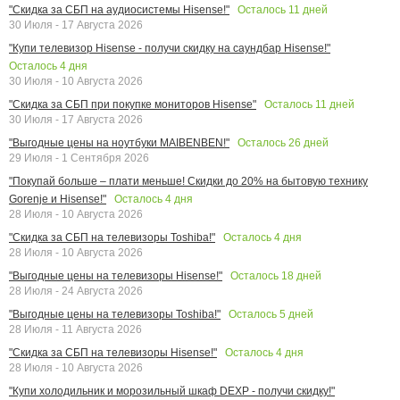
Осталось
11
дней
"Скидка за СБП на аудиосистемы Hisense!"
30 Июля - 17 Августа 2026
"Купи телевизор Hisense - получи скидку на саундбар Hisense!"
Осталось
4
дня
30 Июля - 10 Августа 2026
Осталось
11
дней
"Скидка за СБП при покупке мониторов Hisense"
30 Июля - 17 Августа 2026
Осталось
26
дней
"Выгодные цены на ноутбуки MAIBENBEN!"
29 Июля - 1 Сентября 2026
"Покупай больше – плати меньше! Скидки до 20% на бытовую технику
Осталось
4
дня
Gorenje и Hisense!"
28 Июля - 10 Августа 2026
Осталось
4
дня
"Скидка за СБП на телевизоры Toshiba!"
28 Июля - 10 Августа 2026
Осталось
18
дней
"Выгодные цены на телевизоры Hisense!"
28 Июля - 24 Августа 2026
Осталось
5
дней
"Выгодные цены на телевизоры Toshiba!"
28 Июля - 11 Августа 2026
Осталось
4
дня
"Скидка за СБП на телевизоры Hisense!"
28 Июля - 10 Августа 2026
"Купи холодильник и морозильный шкаф DEXP - получи скидку!"