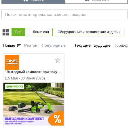
|
Все
Дом и сад
Оборудование и технические изделия
sort
Новые
Рейтинг
Популярные
Текущие
Будущие
Прошед
"Выгодный комплект при покупке аккумуляторной садовой техники Greenworks!"
(15 Мая - 30 Июня 2026)