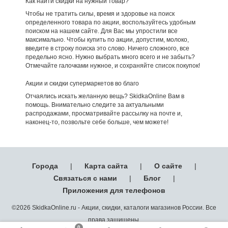
Как найти скидки на нужный товар?
Чтобы не тратить силы, время и здоровье на поиск
определенного товара по акции, воспользуйтесь удобным
поиском на нашем сайте. Для Вас мы упростили все
максимально. Чтобы купить по акции, допустим, молоко,
введите в строку поиска это слово. Ничего сложного, все
предельно ясно. Нужно выбрать много всего и не забыть?
Отмечайте галочками нужное, и сохраняйте список покупок!
Акции и скидки супермаркетов во благо
Отчаялись искать желанную вещь? SkidkaOnline Вам в
помощь. Внимательно следите за актуальными
распродажами, просматривайте рассылку на почте и,
наконец-то, позвольте себе больше, чем можете!
Города
|
Карта сайта
|
О сайте
|
Связаться с нами
|
Блог
|
Приложения для телефонов
©2026 SkidkaOnline.ru - Акции, скидки, каталоги магазинов России. Все
права защищены.
0