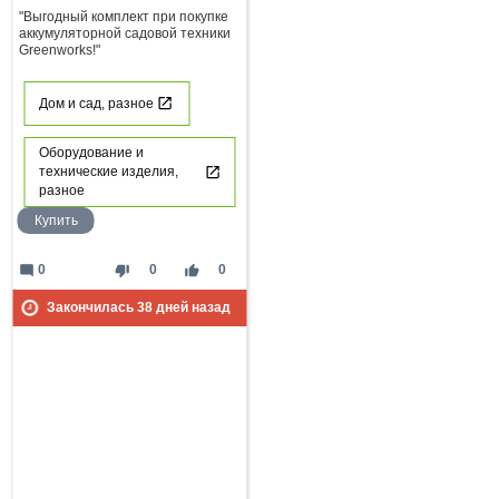
"Выгодный комплект при покупке
аккумуляторной садовой техники
Greenworks!"
Дом и сад, разное
Оборудование и
технические изделия,
разное
Купить
mode_comment
thumb_down
thumb_up
0
0
0
Закончилась
38
дней назад