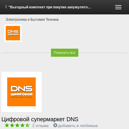
"Выгодный комплект при покупке аккумуляторной садовой техники Greenworks!" (15 Мая - 30 Июня 2026)
Пере
Электроника и Бытовая Техника
меню
Показать все
Цифровой супермаркет DNS
2
отзыва
добавить в любимые