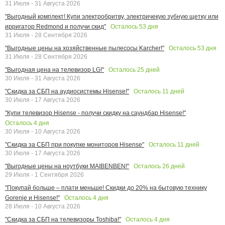
31 Июля - 31 Августа 2026
"Выгодный комплект! Купи электробритву, электричекую зубную щетку или
Осталось
53
дня
ирригатор Redmond и получи скид"
31 Июля - 28 Сентября 2026
Осталось
53
дня
"Выгодные цены на хозяйственные пылесосы Karcher!"
31 Июля - 28 Сентября 2026
Осталось
25
дней
"Выгодная цена на телевизор LG!"
30 Июля - 31 Августа 2026
Осталось
11
дней
"Скидка за СБП на аудиосистемы Hisense!"
30 Июля - 17 Августа 2026
"Купи телевизор Hisense - получи скидку на саундбар Hisense!"
Осталось
4
дня
30 Июля - 10 Августа 2026
Осталось
11
дней
"Скидка за СБП при покупке мониторов Hisense"
30 Июля - 17 Августа 2026
Осталось
26
дней
"Выгодные цены на ноутбуки MAIBENBEN!"
29 Июля - 1 Сентября 2026
"Покупай больше – плати меньше! Скидки до 20% на бытовую технику
Осталось
4
дня
Gorenje и Hisense!"
28 Июля - 10 Августа 2026
Осталось
4
дня
"Скидка за СБП на телевизоры Toshiba!"