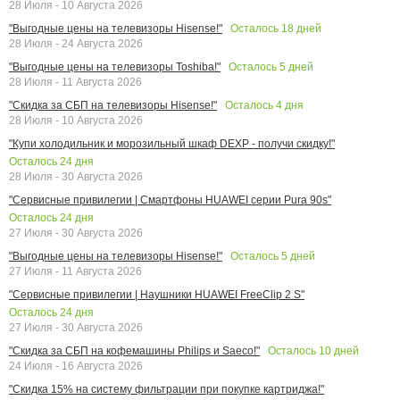
28 Июля - 10 Августа 2026
Осталось
18
дней
"Выгодные цены на телевизоры Hisense!"
28 Июля - 24 Августа 2026
Осталось
5
дней
"Выгодные цены на телевизоры Toshiba!"
28 Июля - 11 Августа 2026
Осталось
4
дня
"Скидка за СБП на телевизоры Hisense!"
28 Июля - 10 Августа 2026
"Купи холодильник и морозильный шкаф DEXP - получи скидку!"
Осталось
24
дня
28 Июля - 30 Августа 2026
"Сервисные привилегии | Смартфоны HUAWEI серии Pura 90s"
Осталось
24
дня
27 Июля - 30 Августа 2026
Осталось
5
дней
"Выгодные цены на телевизоры Hisense!"
27 Июля - 11 Августа 2026
"Сервисные привилегии | Наушники HUAWEI FreeClip 2 S"
Осталось
24
дня
27 Июля - 30 Августа 2026
Осталось
10
дней
"Скидка за СБП на кофемашины Philips и Saeco!"
24 Июля - 16 Августа 2026
"Скидка 15% на систему фильтрации при покупке картриджа!"