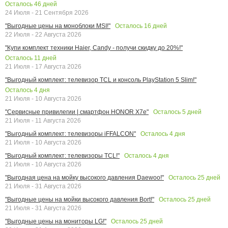
Осталось
46
дней
24 Июля - 21 Сентября 2026
Осталось
16
дней
"Выгодные цены на моноблоки MSI!"
22 Июля - 22 Августа 2026
"Купи комплект техники Haier, Candy - получи скидку до 20%!"
Осталось
11
дней
21 Июля - 17 Августа 2026
"Выгодный комплект: телевизор TCL и консоль PlayStation 5 Slim!"
Осталось
4
дня
21 Июля - 10 Августа 2026
Осталось
5
дней
"Сервисные привилегии | смартфон HONOR X7e"
21 Июля - 11 Августа 2026
Осталось
4
дня
"Выгодный комплект: телевизоры iFFALCON"
21 Июля - 10 Августа 2026
Осталось
4
дня
"Выгодный комплект: телевизоры TCL!"
21 Июля - 10 Августа 2026
Осталось
25
дней
"Выгодная цена на мойку высокого давления Daewoo!"
21 Июля - 31 Августа 2026
Осталось
25
дней
"Выгодные цены на мойки высокого давления Bort!"
21 Июля - 31 Августа 2026
Осталось
25
дней
"Выгодные цены на мониторы LG!"