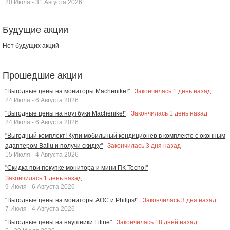
20 Июля - 31 Августа 2026
Будущие акции
Нет будущих акций
Прошедшие акции
Закончилась
1
день назад
"Выгодные цены на мониторы Machenike!"
24 Июля - 6 Августа 2026
Закончилась
1
день назад
"Выгодные цены на ноутбуки Machenike!"
24 Июля - 6 Августа 2026
"Выгодный комплект! Купи мобильный кондиционер в комплекте с оконным
Закончилась
3
дня назад
адаптером Ballu и получи скидку"
15 Июля - 4 Августа 2026
"Скидка при покупке монитора и мини ПК Tecno!"
Закончилась
1
день назад
9 Июля - 6 Августа 2026
Закончилась
3
дня назад
"Выгодные цены на мониторы AOC и Philips!"
7 Июля - 4 Августа 2026
Закончилась
18
дней назад
"Выгодные цены на наушники Fifine"