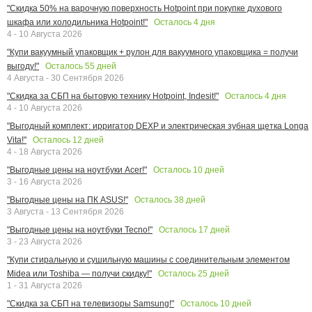
"Скидка 50% на варочную поверхность Hotpoint при покупке духового
Осталось
4
дня
шкафа или холодильника Hotpoint!"
4 - 10 Августа 2026
"Купи вакуумный упаковщик + рулон для вакуумного упаковщика = получи
Осталось
55
дней
выгоду!"
4 Августа - 30 Сентября 2026
Осталось
4
дня
"Скидка за СБП на бытовую технику Hotpoint, Indesit!"
4 - 10 Августа 2026
"Выгодный комплект: ирригатор DEXP и электрическая зубная щетка Longa
Осталось
12
дней
Vita!"
4 - 18 Августа 2026
Осталось
10
дней
"Выгодные цены на ноутбуки Acer!"
3 - 16 Августа 2026
Осталось
38
дней
"Выгодные цены на ПК ASUS!"
3 Августа - 13 Сентября 2026
Осталось
17
дней
"Выгодные цены на ноутбуки Tecno!"
3 - 23 Августа 2026
"Купи стиральную и сушильную машины с соединительным элементом
Осталось
25
дней
Midea или Toshiba — получи скидку!"
1 - 31 Августа 2026
Осталось
10
дней
"Скидка за СБП на телевизоры Samsung!"