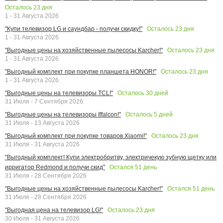
Осталось
23
дня
1 - 31 Августа 2026
Осталось
23
дня
"Купи телевизор LG и саундбар - получи скидку!"
1 - 31 Августа 2026
Осталось
23
дня
"Выгодные цены на хозяйственные пылесосы Karcher!"
1 - 31 Августа 2026
Осталось
23
дня
"Выгодный комплект при покупке планшета HONOR!"
1 - 31 Августа 2026
Осталось
30
дней
"Выгодные цены на телевизоры TCL!"
31 Июля - 7 Сентября 2026
Осталось
5
дней
"Выгодные цены на телевизоры Iffalcon!"
31 Июля - 13 Августа 2026
Осталось
23
дня
"Выгодный комплект при покупке товаров Xiaomi!"
31 Июля - 31 Августа 2026
"Выгодный комплект! Купи электробритву, электричекую зубную щетку или
Остался
51
день
ирригатор Redmond и получи скид"
31 Июля - 28 Сентября 2026
Остался
51
день
"Выгодные цены на хозяйственные пылесосы Karcher!"
31 Июля - 28 Сентября 2026
Осталось
23
дня
"Выгодная цена на телевизор LG!"
30 Июля - 31 Августа 2026