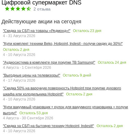
Цифровой супермаркет DNS
2
отзыва
Действующие акции на сегодня
Осталось
23
дня
"Скидка за СБП на товары «Редмонд»!"
4 - 31 Августа 2026
"Купи комплект техники Beko, Hotpoint, Indesit - получи скидку до 30%!"
Осталось
2
дня
4 - 10 Августа 2026
Осталось
24
дня
"Аудиосистема в комплекте при покупке ТВ Samsung!"
4 Августа - 1 Сентября 2026
Осталось
9
дней
"Выгодные цены на телевизоры!"
4 - 17 Августа 2026
"Скидка 50% на варочную поверхность Hotpoint при покупке духового
Осталось
2
дня
шкафа или холодильника Hotpoint!"
4 - 10 Августа 2026
"Купи вакуумный упаковщик + рулон для вакуумного упаковщика = получи
Осталось
53
дня
выгоду!"
4 Августа - 30 Сентября 2026
Осталось
2
дня
"Скидка за СБП на бытовую технику Hotpoint, Indesit!"
4 - 10 Августа 2026