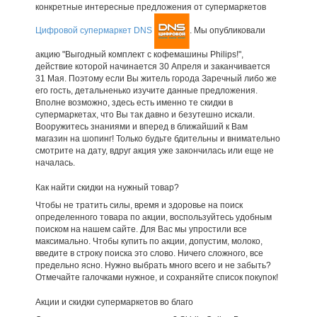
конкретные интересные предложения от супермаркетов
Цифровой супермаркет DNS
. Мы опубликовали
акцию "Выгодный комплект с кофемашины Philips!",
действие которой начинается 30 Апреля и заканчивается
31 Мая. Поэтому если Вы житель города Заречный либо же
его гость, детальненько изучите данные предложения.
Вполне возможно, здесь есть именно те скидки в
супермаркетах, что Вы так давно и безутешно искали.
Вооружитесь знаниями и вперед в ближайший к Вам
магазин на шопинг! Только будьте бдительны и внимательно
смотрите на дату, вдруг акция уже закончилась или еще не
началась.
Как найти скидки на нужный товар?
Чтобы не тратить силы, время и здоровье на поиск
определенного товара по акции, воспользуйтесь удобным
поиском на нашем сайте. Для Вас мы упростили все
максимально. Чтобы купить по акции, допустим, молоко,
введите в строку поиска это слово. Ничего сложного, все
предельно ясно. Нужно выбрать много всего и не забыть?
Отмечайте галочками нужное, и сохраняйте список покупок!
Акции и скидки супермаркетов во благо