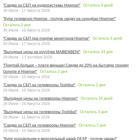
Осталось
9
дней
"Скидка за СБП на аудиосистемы Hisense!"
30 Июля - 17 Августа 2026
"Купи телевизор Hisense - получи скидку на саундбар Hisense!"
Осталось
2
дня
30 Июля - 10 Августа 2026
Осталось
9
дней
"Скидка за СБП при покупке мониторов Hisense"
30 Июля - 17 Августа 2026
Осталось
24
дня
"Выгодные цены на ноутбуки MAIBENBEN!"
29 Июля - 1 Сентября 2026
"Покупай больше – плати меньше! Скидки до 20% на бытовую технику
Осталось
2
дня
Gorenje и Hisense!"
28 Июля - 10 Августа 2026
Осталось
2
дня
"Скидка за СБП на телевизоры Toshiba!"
28 Июля - 10 Августа 2026
Осталось
16
дней
"Выгодные цены на телевизоры Hisense!"
28 Июля - 24 Августа 2026
Осталось
3
дня
"Выгодные цены на телевизоры Toshiba!"
28 Июля - 11 Августа 2026
Осталось
2
дня
"Скидка за СБП на телевизоры Hisense!"
28 Июля - 10 Августа 2026
"Купи холодильник и морозильный шкаф DEXP - получи скидку!"