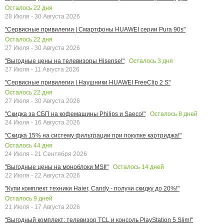
Осталось
22
дня
28 Июля - 30 Августа 2026
"Сервисные привилегии | Смартфоны HUAWEI серии Pura 90s"
Осталось
22
дня
27 Июля - 30 Августа 2026
Осталось
3
дня
"Выгодные цены на телевизоры Hisense!"
27 Июля - 11 Августа 2026
"Сервисные привилегии | Наушники HUAWEI FreeClip 2 S"
Осталось
22
дня
27 Июля - 30 Августа 2026
Осталось
8
дней
"Скидка за СБП на кофемашины Philips и Saeco!"
24 Июля - 16 Августа 2026
"Скидка 15% на систему фильтрации при покупке картриджа!"
Осталось
44
дня
24 Июля - 21 Сентября 2026
Осталось
14
дней
"Выгодные цены на моноблоки MSI!"
22 Июля - 22 Августа 2026
"Купи комплект техники Haier, Candy - получи скидку до 20%!"
Осталось
9
дней
21 Июля - 17 Августа 2026
"Выгодный комплект: телевизор TCL и консоль PlayStation 5 Slim!"