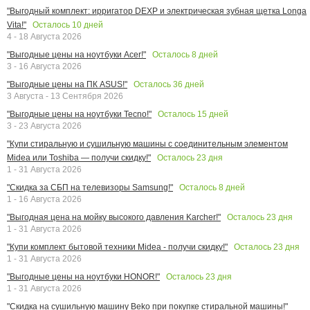
"Выгодный комплект: ирригатор DEXP и электрическая зубная щетка Longa
Осталось
10
дней
Vita!"
4 - 18 Августа 2026
Осталось
8
дней
"Выгодные цены на ноутбуки Acer!"
3 - 16 Августа 2026
Осталось
36
дней
"Выгодные цены на ПК ASUS!"
3 Августа - 13 Сентября 2026
Осталось
15
дней
"Выгодные цены на ноутбуки Tecno!"
3 - 23 Августа 2026
"Купи стиральную и сушильную машины с соединительным элементом
Осталось
23
дня
Midea или Toshiba — получи скидку!"
1 - 31 Августа 2026
Осталось
8
дней
"Скидка за СБП на телевизоры Samsung!"
1 - 16 Августа 2026
Осталось
23
дня
"Выгодная цена на мойку высокого давления Karcher!"
1 - 31 Августа 2026
Осталось
23
дня
"Купи комплект бытовой техники Midea - получи скидку!"
1 - 31 Августа 2026
Осталось
23
дня
"Выгодные цены на ноутбуки HONOR!"
1 - 31 Августа 2026
"Скидка на сушильную машину Beko при покупке стиральной машины!"