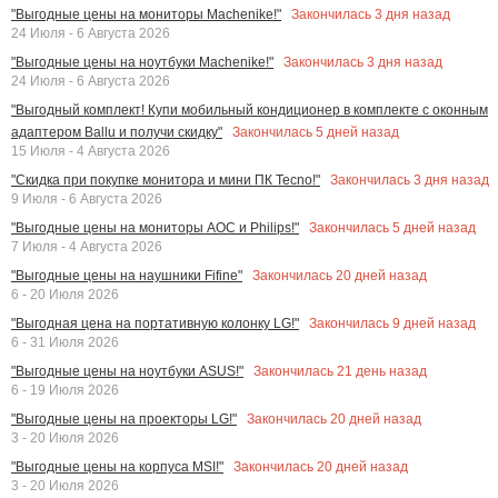
Закончилась
3
дня назад
"Выгодные цены на мониторы Machenike!"
24 Июля - 6 Августа 2026
Закончилась
3
дня назад
"Выгодные цены на ноутбуки Machenike!"
24 Июля - 6 Августа 2026
"Выгодный комплект! Купи мобильный кондиционер в комплекте с оконным
Закончилась
5
дней назад
адаптером Ballu и получи скидку"
15 Июля - 4 Августа 2026
Закончилась
3
дня назад
"Скидка при покупке монитора и мини ПК Tecno!"
9 Июля - 6 Августа 2026
Закончилась
5
дней назад
"Выгодные цены на мониторы AOC и Philips!"
7 Июля - 4 Августа 2026
Закончилась
20
дней назад
"Выгодные цены на наушники Fifine"
6 - 20 Июля 2026
Закончилась
9
дней назад
"Выгодная цена на портативную колонку LG!"
6 - 31 Июля 2026
Закончилась
21
день назад
"Выгодные цены на ноутбуки ASUS!"
6 - 19 Июля 2026
Закончилась
20
дней назад
"Выгодные цены на проекторы LG!"
3 - 20 Июля 2026
Закончилась
20
дней назад
"Выгодные цены на корпуса MSI!"
3 - 20 Июля 2026