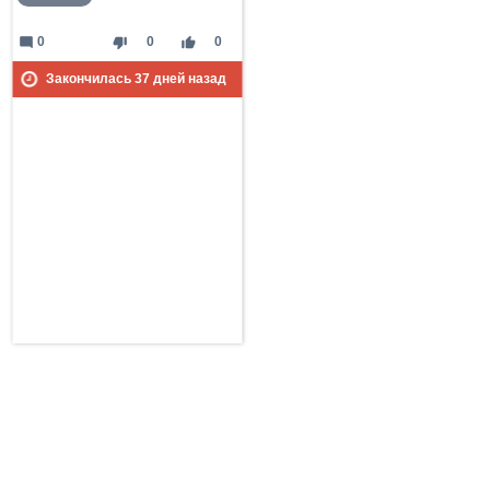
mode_comment
thumb_down
thumb_up
0
0
0
Закончилась
37
дней назад