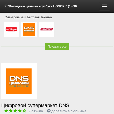
"Выгодные цены на ноутбуки HONOR!" (1 - 30 Июня 2026)
Пере
Электроника и Бытовая Техника
меню
Показать все
Цифровой супермаркет DNS
2
отзыва
добавить в любимые