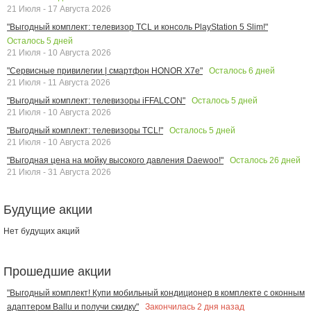
21 Июля - 17 Августа 2026
"Выгодный комплект: телевизор TCL и консоль PlayStation 5 Slim!"
Осталось
5
дней
21 Июля - 10 Августа 2026
Осталось
6
дней
"Сервисные привилегии | смартфон HONOR X7e"
21 Июля - 11 Августа 2026
Осталось
5
дней
"Выгодный комплект: телевизоры iFFALCON"
21 Июля - 10 Августа 2026
Осталось
5
дней
"Выгодный комплект: телевизоры TCL!"
21 Июля - 10 Августа 2026
Осталось
26
дней
"Выгодная цена на мойку высокого давления Daewoo!"
21 Июля - 31 Августа 2026
Будущие акции
Нет будущих акций
Прошедшие акции
"Выгодный комплект! Купи мобильный кондиционер в комплекте с оконным
Закончилась
2
дня назад
адаптером Ballu и получи скидку"