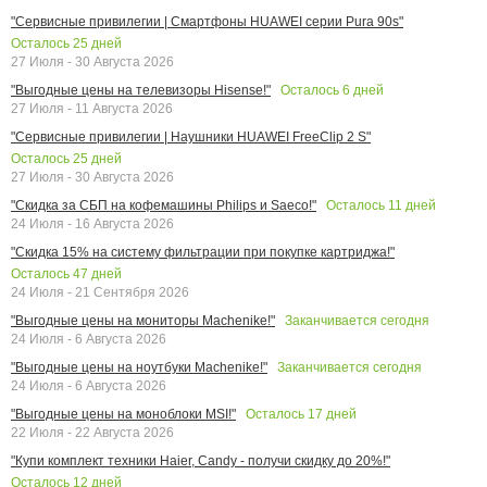
"Сервисные привилегии | Смартфоны HUAWEI серии Pura 90s"
Осталось
25
дней
27 Июля - 30 Августа 2026
Осталось
6
дней
"Выгодные цены на телевизоры Hisense!"
27 Июля - 11 Августа 2026
"Сервисные привилегии | Наушники HUAWEI FreeClip 2 S"
Осталось
25
дней
27 Июля - 30 Августа 2026
Осталось
11
дней
"Скидка за СБП на кофемашины Philips и Saeco!"
24 Июля - 16 Августа 2026
"Скидка 15% на систему фильтрации при покупке картриджа!"
Осталось
47
дней
24 Июля - 21 Сентября 2026
Заканчивается сегодня
"Выгодные цены на мониторы Machenike!"
24 Июля - 6 Августа 2026
Заканчивается сегодня
"Выгодные цены на ноутбуки Machenike!"
24 Июля - 6 Августа 2026
Осталось
17
дней
"Выгодные цены на моноблоки MSI!"
22 Июля - 22 Августа 2026
"Купи комплект техники Haier, Candy - получи скидку до 20%!"
Осталось
12
дней