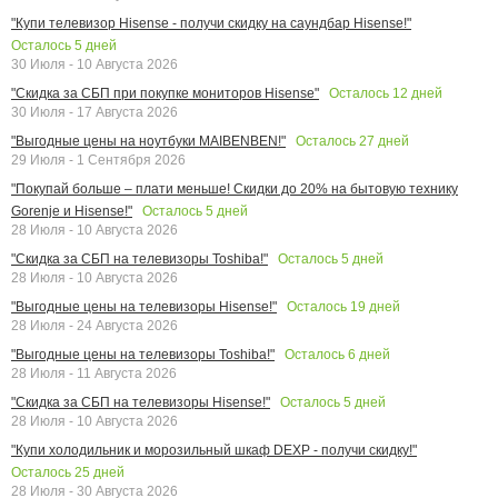
"Купи телевизор Hisense - получи скидку на саундбар Hisense!"
Осталось
5
дней
30 Июля - 10 Августа 2026
Осталось
12
дней
"Скидка за СБП при покупке мониторов Hisense"
30 Июля - 17 Августа 2026
Осталось
27
дней
"Выгодные цены на ноутбуки MAIBENBEN!"
29 Июля - 1 Сентября 2026
"Покупай больше – плати меньше! Скидки до 20% на бытовую технику
Осталось
5
дней
Gorenje и Hisense!"
28 Июля - 10 Августа 2026
Осталось
5
дней
"Скидка за СБП на телевизоры Toshiba!"
28 Июля - 10 Августа 2026
Осталось
19
дней
"Выгодные цены на телевизоры Hisense!"
28 Июля - 24 Августа 2026
Осталось
6
дней
"Выгодные цены на телевизоры Toshiba!"
28 Июля - 11 Августа 2026
Осталось
5
дней
"Скидка за СБП на телевизоры Hisense!"
28 Июля - 10 Августа 2026
"Купи холодильник и морозильный шкаф DEXP - получи скидку!"
Осталось
25
дней
28 Июля - 30 Августа 2026