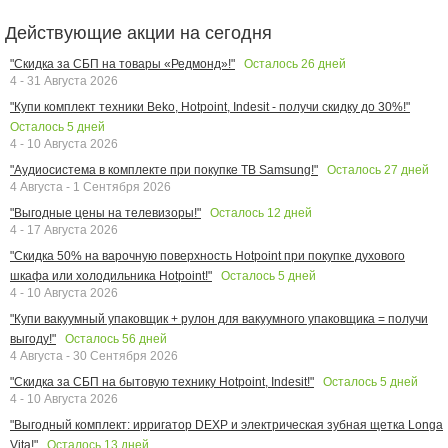
Действующие акции на сегодня
Осталось
26
дней
"Скидка за СБП на товары «Редмонд»!"
4 - 31 Августа 2026
"Купи комплект техники Beko, Hotpoint, Indesit - получи скидку до 30%!"
Осталось
5
дней
4 - 10 Августа 2026
Осталось
27
дней
"Аудиосистема в комплекте при покупке ТВ Samsung!"
4 Августа - 1 Сентября 2026
Осталось
12
дней
"Выгодные цены на телевизоры!"
4 - 17 Августа 2026
"Скидка 50% на варочную поверхность Hotpoint при покупке духового
Осталось
5
дней
шкафа или холодильника Hotpoint!"
4 - 10 Августа 2026
"Купи вакуумный упаковщик + рулон для вакуумного упаковщика = получи
Осталось
56
дней
выгоду!"
4 Августа - 30 Сентября 2026
Осталось
5
дней
"Скидка за СБП на бытовую технику Hotpoint, Indesit!"
4 - 10 Августа 2026
"Выгодный комплект: ирригатор DEXP и электрическая зубная щетка Longa
Осталось
13
дней
Vita!"