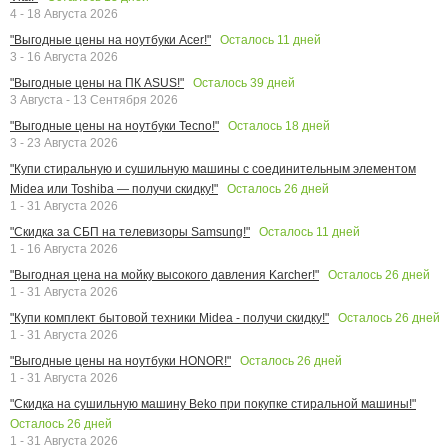
4 - 18 Августа 2026
Осталось
11
дней
"Выгодные цены на ноутбуки Acer!"
3 - 16 Августа 2026
Осталось
39
дней
"Выгодные цены на ПК ASUS!"
3 Августа - 13 Сентября 2026
Осталось
18
дней
"Выгодные цены на ноутбуки Tecno!"
3 - 23 Августа 2026
"Купи стиральную и сушильную машины с соединительным элементом
Осталось
26
дней
Midea или Toshiba — получи скидку!"
1 - 31 Августа 2026
Осталось
11
дней
"Скидка за СБП на телевизоры Samsung!"
1 - 16 Августа 2026
Осталось
26
дней
"Выгодная цена на мойку высокого давления Karcher!"
1 - 31 Августа 2026
Осталось
26
дней
"Купи комплект бытовой техники Midea - получи скидку!"
1 - 31 Августа 2026
Осталось
26
дней
"Выгодные цены на ноутбуки HONOR!"
1 - 31 Августа 2026
"Скидка на сушильную машину Beko при покупке стиральной машины!"
Осталось
26
дней
1 - 31 Августа 2026