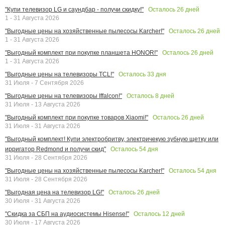
Осталось
26
дней
"Купи телевизор LG и саундбар - получи скидку!"
1 - 31 Августа 2026
Осталось
26
дней
"Выгодные цены на хозяйственные пылесосы Karcher!"
1 - 31 Августа 2026
Осталось
26
дней
"Выгодный комплект при покупке планшета HONOR!"
1 - 31 Августа 2026
Осталось
33
дня
"Выгодные цены на телевизоры TCL!"
31 Июля - 7 Сентября 2026
Осталось
8
дней
"Выгодные цены на телевизоры Iffalcon!"
31 Июля - 13 Августа 2026
Осталось
26
дней
"Выгодный комплект при покупке товаров Xiaomi!"
31 Июля - 31 Августа 2026
"Выгодный комплект! Купи электробритву, электричекую зубную щетку или
Осталось
54
дня
ирригатор Redmond и получи скид"
31 Июля - 28 Сентября 2026
Осталось
54
дня
"Выгодные цены на хозяйственные пылесосы Karcher!"
31 Июля - 28 Сентября 2026
Осталось
26
дней
"Выгодная цена на телевизор LG!"
30 Июля - 31 Августа 2026
Осталось
12
дней
"Скидка за СБП на аудиосистемы Hisense!"
30 Июля - 17 Августа 2026