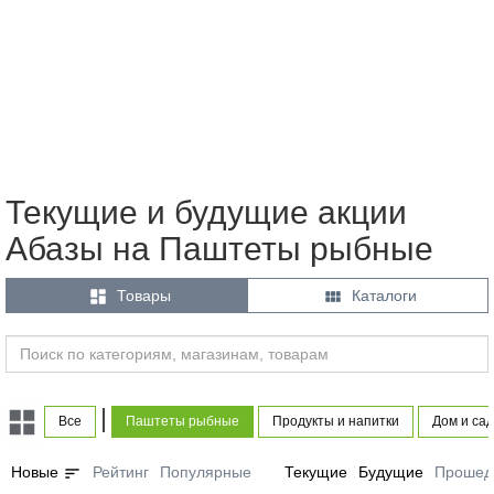
Текущие и будущие акции
Абазы на Паштеты рыбные


Товары
Каталоги
|
Все
Паштеты рыбные
Продукты и напитки
Дом и сад
sort
Новые
Рейтинг
Популярные
Текущие
Будущие
Прошед