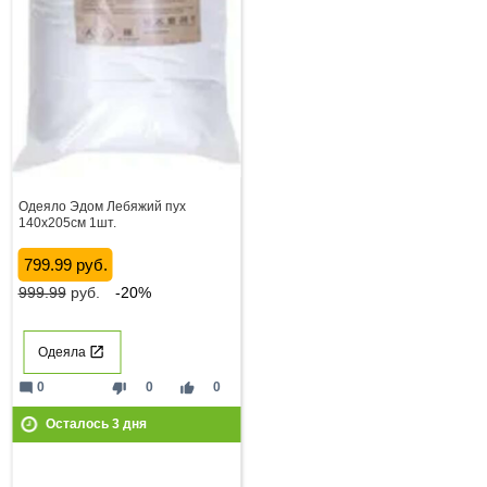
Одеяло Эдом Лебяжий пух
140х205см 1шт.
799.99 руб.
999.99
руб.
-20%
Одеяла
mode_comment
thumb_down
thumb_up
0
0
0
Осталось
3
дня