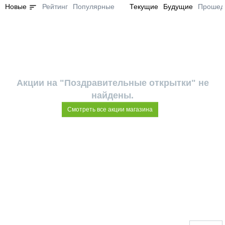
sort
Новые
Рейтинг
Популярные
Текущие
Будущие
Прошед
Акции на "Поздравительные открытки" не
найдены.
Смотреть все акции магазина