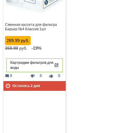
Сменная кассета для фильтра
Барьер №4 Классик 1шт
289.99 руб.
359.99
руб.
-19%
Картриджи фильтров для
воды
mode_comment
thumb_down
thumb_up
0
0
0
Осталось
2
дня