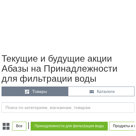
Текущие и будущие акции
Абазы на Принадлежности
для фильтрации воды


Товары
Каталоги
|
Все
Принадлежности для фильтрации воды
Продукты и 