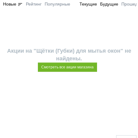
sort
Новые
Рейтинг
Популярные
Текущие
Будущие
Прошед
Акции на "Щётки (Губки) для мытья окон" не
найдены.
Смотреть все акции магазина